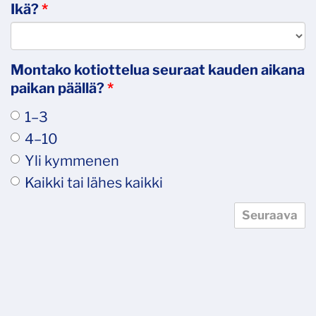
Ikä?
*
Montako kotiottelua seuraat kauden aikana
paikan päällä?
*
1–3
4–10
Yli kymmenen
Kaikki tai lähes kaikki
Seuraava