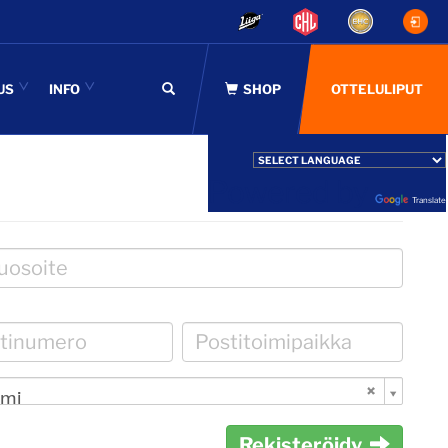
US
INFO
OTTELULIPUT
Powered by
Translate
mi
Rekisteröidy