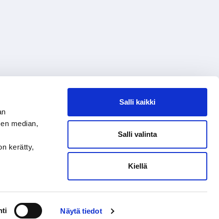
Salli kaikki
an
sen median,
Salli valinta
on kerätty,
Kiellä
ti
Näytä tiedot