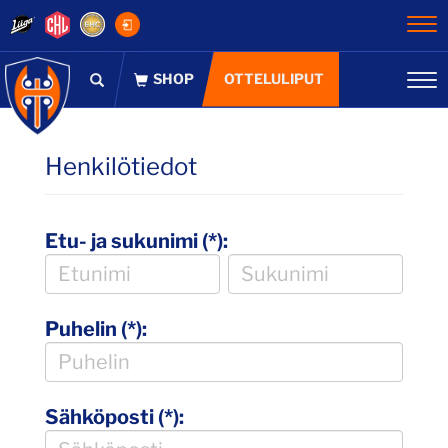
Na
OTTELULIPUT
Na
Henkilötiedot
Etu- ja sukunimi (*):
Puhelin (*):
Sähköposti (*):