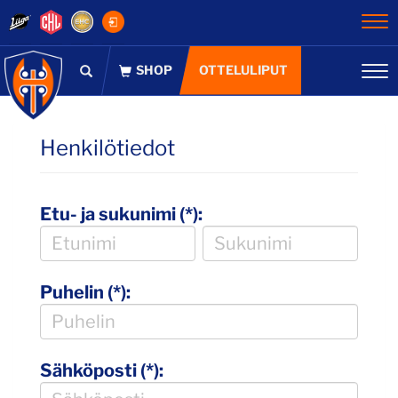
Na
OTTELULIPUT
Na
Henkilötiedot
Etu- ja sukunimi (*):
Puhelin (*):
Sähköposti (*):