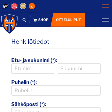
Na
OTTELULIPUT
Na
Henkilötiedot
Etu- ja sukunimi (*):
Puhelin (*):
Sähköposti (*):