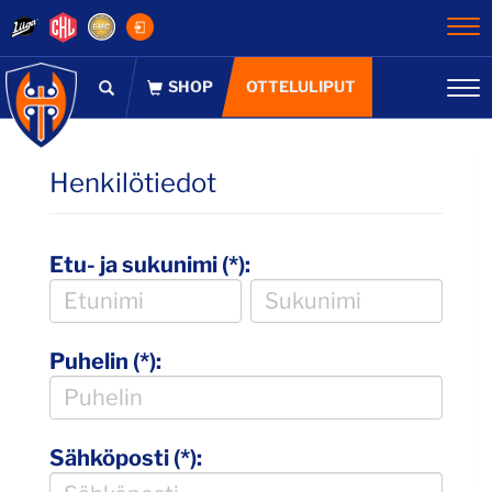
Na
OTTELULIPUT
Na
Henkilötiedot
Etu- ja sukunimi (*):
Puhelin (*):
Sähköposti (*):