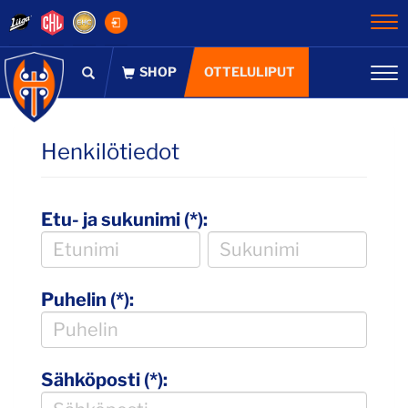
Na
OTTELULIPUT
Na
Henkilötiedot
Etu- ja sukunimi (*):
Puhelin (*):
Sähköposti (*):