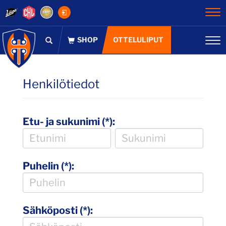
Na
OTTELULIPUT
Na
Henkilötiedot
Etu- ja sukunimi (*):
Puhelin (*):
Sähköposti (*):