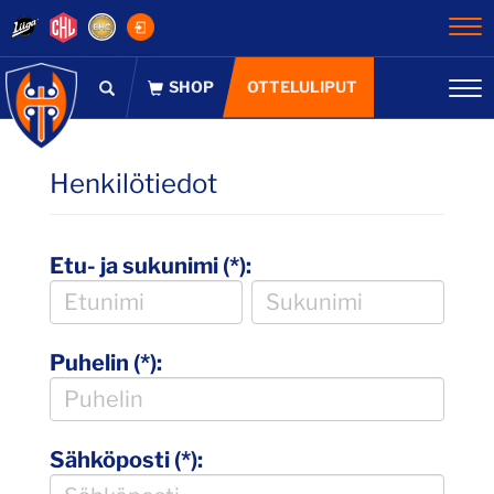
Na
OTTELULIPUT
Na
Henkilötiedot
Etu- ja sukunimi (*):
Puhelin (*):
Sähköposti (*):