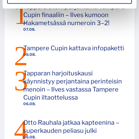
Tappara eteni perjantaina Tampere
Cupin finaaliin – Ilves kumoon
Hakametsässä numeroin 3–2!
07.08.
Tampere Cupin kattava infopaketti
06.08.
Tapparan harjoituskausi
käynnistyy perjantaina perinteisin
menoin – Ilves vastassa Tampere
Cupin iltaottelussa
06.08.
Otto Rauhala jatkaa kapteenina –
superkauden peliasu julki
06.08.