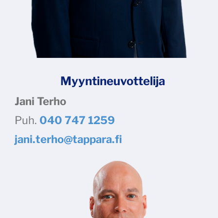
Myyntineuvottelija
Jani Terho
Puh.
040 747 1259
jani.terho@tappara.fi