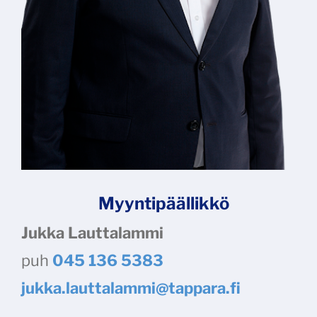
Myyntipäällikkö
Jukka Lauttalammi
puh
045 136 5383
​​​​​​​jukka.lauttalammi@tappara.fi