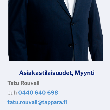
Asiakastilaisuudet, Myynti
Tatu Rouvali
puh
0440 640 698
tatu.rouvali@tappara.fi