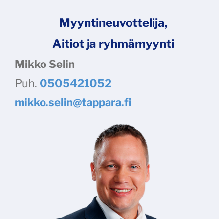
Myyntineuvottelija,
Aitiot ja ryhmämyynti
Mikko Selin
Puh.
0505421052
mikko.selin@tappara.fi