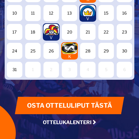
14
10
11
12
13
15
16
V
19
17
18
20
21
22
23
V
27
24
25
26
28
29
30
K
31
1
2
3
4
5
6
OSTA OTTELULIPUT TÄSTÄ
OTTELUKALENTERI