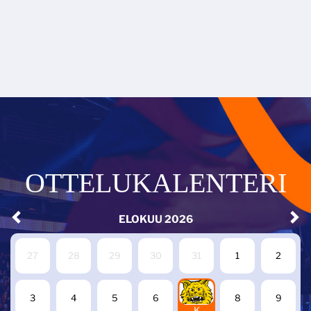
OTTELUKALENTERI
ELOKUU
2026
27
28
29
30
31
1
2
7
3
4
5
6
8
9
K