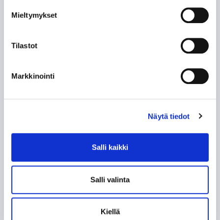
Mieltymykset
Tilastot
Markkinointi
Myyntijohtaja
Hannu Vuorinen
Näytä tiedot
Puh.
050 306 3918
​​​​​​​hannu.vuorinen@tappara.fi
Salli kaikki
Salli valinta
UUSIMMAT ARTIKKELIT
Kiellä