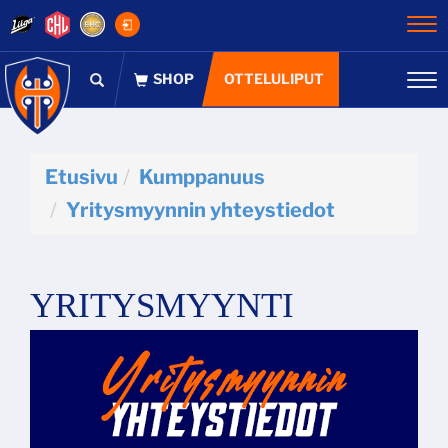
Na
OTTELULIPUT
Na
Etusivu
Kumppanuus
Yritysmyynnin yhteystiedot
YRITYSMYYNTI