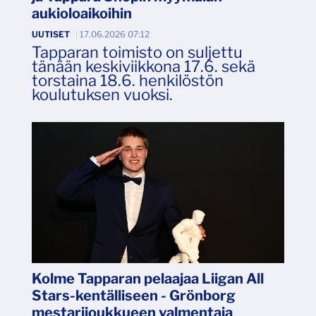
aukioloaikoihin
UUTISET
|
17.06.2026 07:12
Tapparan toimisto on suljettu
tänään keskiviikkona 17.6. sekä
torstaina 18.6. henkilöstön
koulutuksen vuoksi.
Kolme Tapparan pelaajaa Liigan All
Stars-kentälliseen - Grönborg
mestarijoukkueen valmentaja