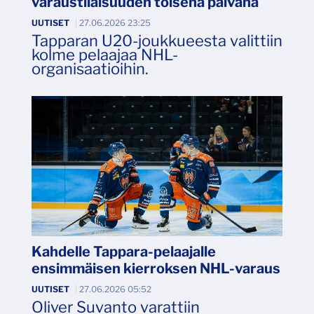
varaustilaisuuden toisena päivänä
UUTISET
|
27.06.2026 23:25
Tapparan U20-joukkueesta valittiin
kolme pelaajaa NHL-
organisaatioihin.
Kahdelle Tappara-pelaajalle
ensimmäisen kierroksen NHL-varaus
UUTISET
|
27.06.2026 05:52
Oliver Suvanto varattiin