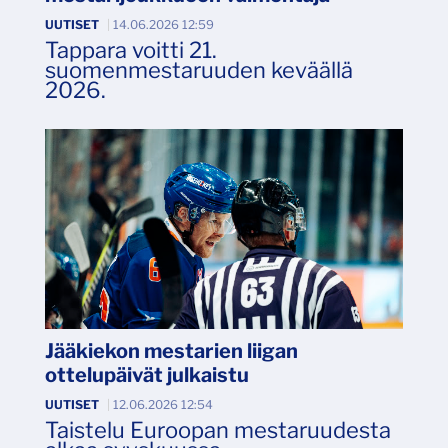
UUTISET
|
14.06.2026 12:59
Tappara voitti 21.
suomenmestaruuden keväällä
2026.
Jääkiekon mestarien liigan
ottelupäivät julkaistu
UUTISET
|
12.06.2026 12:54
Taistelu Euroopan mestaruudesta