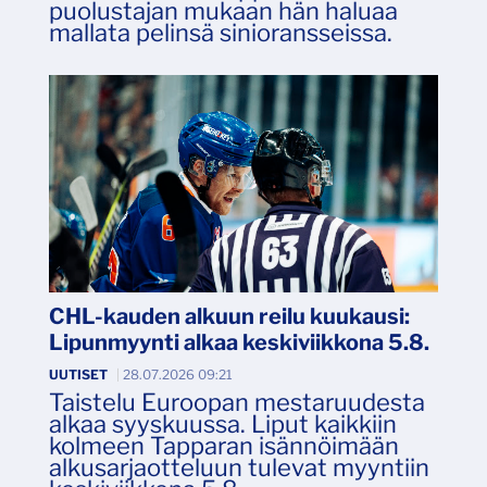
puolustajan mukaan hän haluaa
mallata pelinsä sinioransseissa.
CHL-kauden alkuun reilu kuukausi:
Lipunmyynti alkaa keskiviikkona 5.8.
UUTISET
|
28.07.2026 09:21
Taistelu Euroopan mestaruudesta
alkaa syyskuussa. Liput kaikkiin
kolmeen Tapparan isännöimään
alkusarjaotteluun tulevat myyntiin