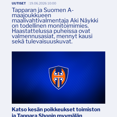
UUTISET
|
19.06.2026 10:00
Tapparan ja Suomen A-
maajoukkueen
maalivahtivalmentaja Aki Näykki
on todellinen monitoimimies.
Haastattelussa puheissa ovat
valmennusasiat, mennyt kausi
sekä tulevaisuuskuvat.
Katso kesän poikkeukset toimiston
ja Tappara Shopin myymälän