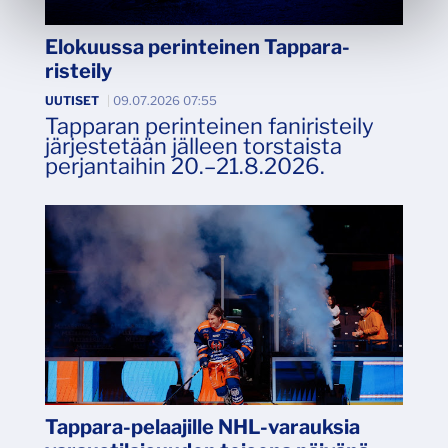
Elokuussa perinteinen Tappara-
risteily
UUTISET
|
09.07.2026 07:55
Tapparan perinteinen faniristeily
järjestetään jälleen torstaista
perjantaihin 20.–21.8.2026.
Tappara-pelaajille NHL-varauksia