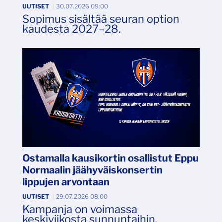
UUTISET
|
30.07.2026 09:00
Sopimus sisältää seuran option
kaudesta 2027–28.
Ostamalla kausikortin osallistut Eppu
Normaalin jäähyväiskonsertin
lippujen arvontaan
UUTISET
|
29.07.2026 08:00
Kampanja on voimassa
keskiviikosta sunnuntaihin.