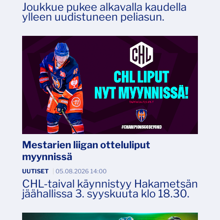
Joukkue pukee alkavalla kaudella
ylleen uudistuneen peliasun.
Mestarien liigan otteluliput
myynnissä
UUTISET
|
05.08.2026 14:00
CHL-taival käynnistyy Hakametsän
jäähallissa 3. syyskuuta klo 18.30.