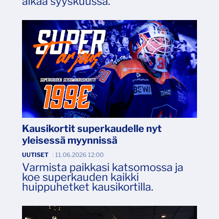
alkaa syyskuussa.
Kausikortit superkaudelle nyt
yleisessä myynnissä
UUTISET
|
11.06.2026 12:00
Varmista paikkasi katsomossa ja
koe superkauden kaikki
huippuhetket kausikortilla.