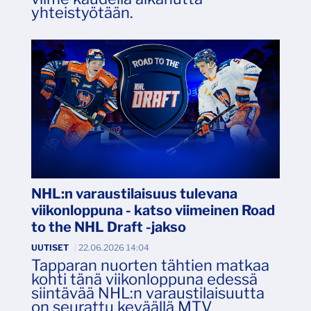
yhteistyötään.
NHL:n varaustilaisuus tulevana
viikonloppuna - katso viimeinen Road
to the NHL Draft -jakso
UUTISET
|
22.06.2026 14:04
Tapparan nuorten tähtien matkaa
kohti tänä viikonloppuna edessä
siintävää NHL:n varaustilaisuutta
on seurattu keväällä MTV