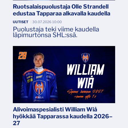
Ruotsalaispuolustaja Olle Strandell
edustaa Tapparaa alkavalla kaudella
UUTISET
|
30.07.2026 10:00
Puolustaja teki viime kaudella
läpimurtonsa SHL:ssä.
Alivoimaspesialisti William Wiå
hyökkää Tapparassa kaudella 2026–
27