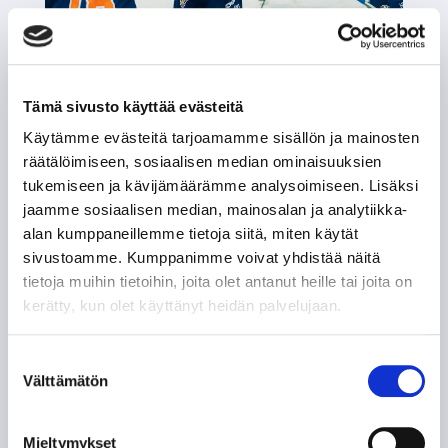
Oliver Suvannolle NHL-sopimus
UUTISET
|
14.07.2026 19:09
Hyökkääjä nähdään kuitenkin
Tämä sivusto käyttää evästeitä
todennäköisesti ensi kaudella
Tappara-paidassa.
Käytämme evästeitä tarjoamamme sisällön ja mainosten
räätälöimiseen, sosiaalisen median ominaisuuksien
tukemiseen ja kävijämäärämme analysoimiseen. Lisäksi
jaamme sosiaalisen median, mainosalan ja analytiikka-
alan kumppaneillemme tietoja siitä, miten käytät
sivustoamme. Kumppanimme voivat yhdistää näitä
tietoja muihin tietoihin, joita olet antanut heille tai joita on
kerätty, kun olet käyttänyt heidän palvelujaan.
Suostumuksen
Välttämätön
valinta
Kesähaastattelussa paluumuuttaja
Kasper Kulonummi – "Tavoite on,
että pystyn ottamaan joukkueesta
Mieltymykset