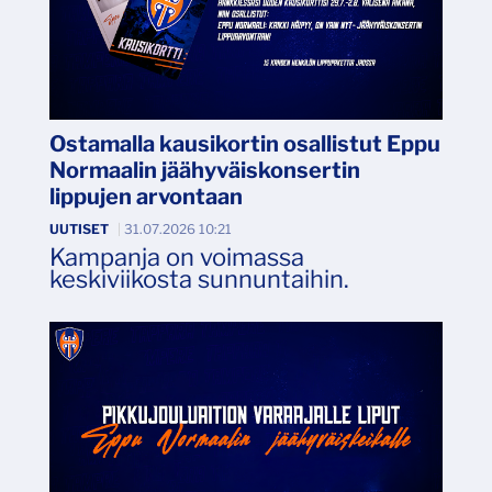
Ostamalla kausikortin osallistut Eppu
Normaalin jäähyväiskonsertin
lippujen arvontaan
UUTISET
|
31.07.2026 10:21
Kampanja on voimassa
keskiviikosta sunnuntaihin.