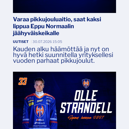
Varaa pikkujouluaitio, saat kaksi
lippua Eppu Normaalin
jäähyväiskeikalle
UUTISET
|
30.07.2026 15:05
Kauden alku häämöttää ja nyt on
hyvä hetki suunnitella yrityksellesi
vuoden parhaat pikkujoulut.