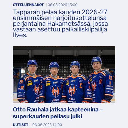
OTTELUENNAKOT
|
06.08.2026 15:00
Tapparan pelaa kauden 2026-27
ensimmäisen harjoitusottelunsa
perjantaina Hakametsässä, jossa
vastaan asettuu paikalliskilpailija
Ilves.
Otto Rauhala jatkaa kapteenina –
superkauden peliasu julki
UUTISET
|
06.08.2026 14:00