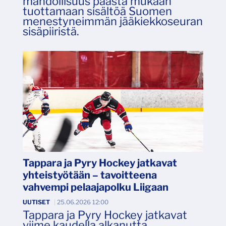
mahdollisuus päästä mukaan
tuottamaan sisältöä Suomen
menestyneimmän jääkiekkoseuran
sisäpiiristä.
Tappara ja Pyry Hockey jatkavat
yhteistyötään – tavoitteena
vahvempi pelaajapolku Liigaan
UUTISET
|
25.06.2026 12:00
Tappara ja Pyry Hockey jatkavat
viime kaudella alkanutta