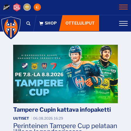
Na
OTTELULIPUT
Na
Tampere Cupin kattava infopaketti
UUTISET
|
06.08.2026 16:29
Perinteinen Tampere Cup pelataan