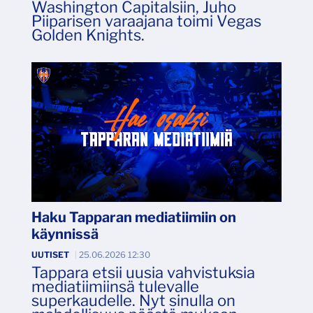
Washington Capitalsiin, Juho
Piiparisen varaajana toimi Vegas
Golden Knights.
Haku Tapparan mediatiimiin on
käynnissä
UUTISET
|
25.06.2026 12:30
Tappara etsii uusia vahvistuksia
mediatiimiinsä tulevalle
superkaudelle. Nyt sinulla on