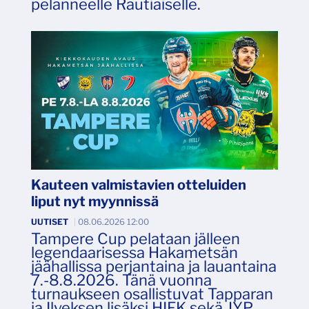
pelanneelle Rautiaiselle.
Kauteen valmistavien otteluiden
liput nyt myynnissä
UUTISET
|
08.06.2026 12:00
Tampere Cup pelataan jälleen
legendaarisessa Hakametsän
jäähallissa perjantaina ja lauantaina
7.-8.8.2026. Tänä vuonna
turnaukseen osallistuvat Tapparan
ja Ilveksen lisäksi HIFK sekä JYP.