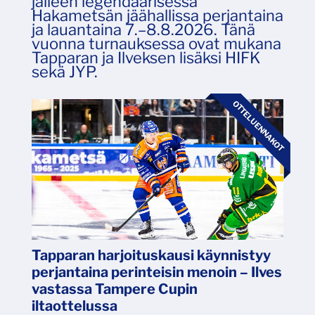
jälleen legendaarisessa
Hakametsän jäähallissa perjantaina
ja lauantaina 7.–8.8.2026. Tänä
vuonna turnauksessa ovat mukana
Tapparan ja Ilveksen lisäksi HIFK
sekä JYP.
OTTELUENNAKOT
Tapparan harjoituskausi käynnistyy
perjantaina perinteisin menoin – Ilves
vastassa Tampere Cupin
iltaottelussa