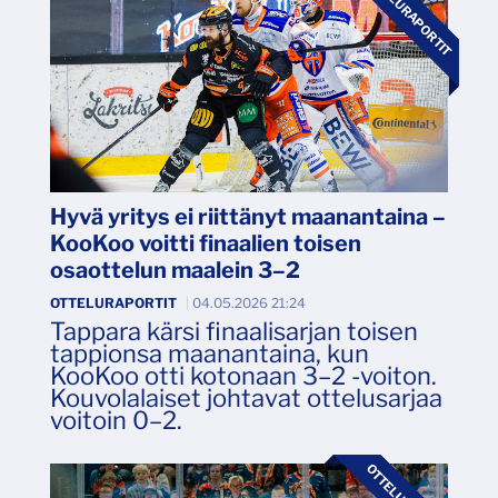
OTTELURAPORTIT
Hyvä yritys ei riittänyt maanantaina –
KooKoo voitti finaalien toisen
osaottelun maalein 3–2
OTTELURAPORTIT
|
04.05.2026 21:24
Tappara kärsi finaalisarjan toisen
tappionsa maanantaina, kun
KooKoo otti kotonaan 3–2 -voiton.
Kouvolalaiset johtavat ottelusarjaa
voitoin 0–2.