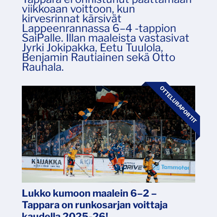
viikkoaan voittoon, kun
kirvesrinnat kärsivät
Lappeenrannassa 6–4 -tappion
SaiPalle. Illan maaleista vastasivat
Jyrki Jokipakka, Eetu Tuulola,
Benjamin Rautiainen sekä Otto
Rauhala.
OTTELURAPORTIT
Lukko kumoon maalein 6–2 –
Tappara on runkosarjan voittaja
kaudella 2025-26!