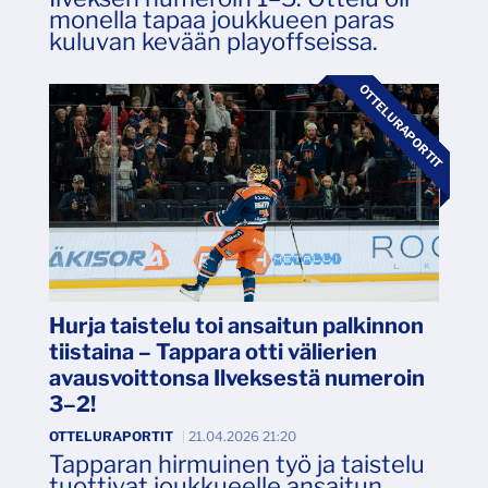
monella tapaa joukkueen paras
kuluvan kevään playoffseissa.
OTTELURAPORTIT
Hurja taistelu toi ansaitun palkinnon
tiistaina – Tappara otti välierien
avausvoittonsa Ilveksestä numeroin
3–2!
OTTELURAPORTIT
|
21.04.2026 21:20
Tapparan hirmuinen työ ja taistelu
tuottivat joukkueelle ansaitun