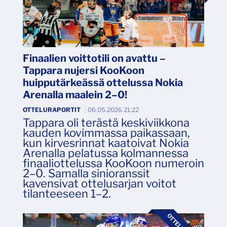
Finaalien voittotili on avattu –
Tappara nujersi KooKoon
huipputärkeässä ottelussa Nokia
Arenalla maalein 2–0!
OTTELURAPORTIT
|
06.05.2026 21:22
Tappara oli terästä keskiviikkona
kauden kovimmassa paikassaan,
kun kirvesrinnat kaatoivat Nokia
Arenalla pelatussa kolmannessa
finaaliottelussa KooKoon numeroin
2–0. Samalla sinioranssit
kavensivat ottelusarjan voitot
tilanteeseen 1–2.