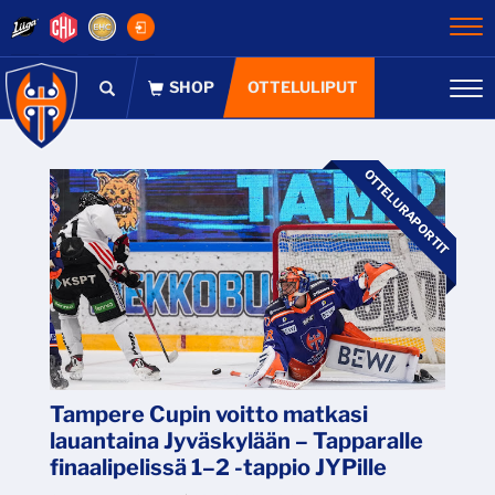
Na
OTTELULIPUT
Na
OTTELURAPORTIT
Tampere Cupin voitto matkasi
lauantaina Jyväskylään – Tapparalle
finaalipelissä 1–2 -tappio JYPille