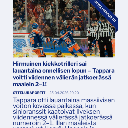
OTTELURAPORTIT
Hirmuinen kiekkotrilleri sai
lauantaina onnellisen lopun – Tappara
voitti viidennen välierän jatkoerässä
maalein 2–1!
OTTELURAPORTIT
|
25.04.2026 20:20
Tappara otti lauantaina massiivisen
voiton kovassa paikassa, kun
sinioranssit kaatoivat Ilveksen
viidennessä välierässä jatkoerässä
numeroin 2–1. Illan maaleista