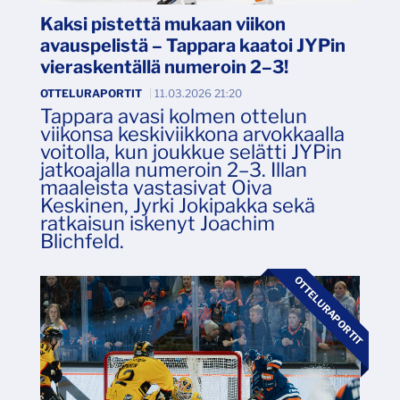
Kaksi pistettä mukaan viikon
avauspelistä – Tappara kaatoi JYPin
vieraskentällä numeroin 2–3!
OTTELURAPORTIT
|
11.03.2026 21:20
Tappara avasi kolmen ottelun
viikonsa keskiviikkona arvokkaalla
voitolla, kun joukkue selätti JYPin
jatkoajalla numeroin 2–3. Illan
maaleista vastasivat Oiva
Keskinen, Jyrki Jokipakka sekä
ratkaisun iskenyt Joachim
Blichfeld.
OTTELURAPORTIT