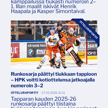
kamppailussa tiukasti numeroin 2–
1. Illan maalit iskivät Henrik
Haapala ja Kasper Simontaival.
OTTELURAPORTIT
Runkosarja päättyi tiukkaan tappioon
– HPK voitti kotiottelunsa jatkoajalla
numeroin 3–2
OTTELURAPORTIT
|
17.03.2026 21:21
Tapparan kauden 2025-26
runkosarja päättyi tiistaina