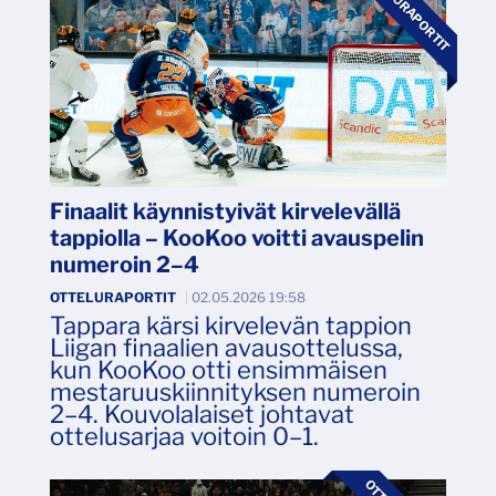
OTTELURAPORTIT
Finaalit käynnistyivät kirvelevällä
tappiolla – KooKoo voitti avauspelin
numeroin 2–4
OTTELURAPORTIT
|
02.05.2026 19:58
Tappara kärsi kirvelevän tappion
Liigan finaalien avausottelussa,
kun KooKoo otti ensimmäisen
mestaruuskiinnityksen numeroin
2–4. Kouvolalaiset johtavat
ottelusarjaa voitoin 0–1.