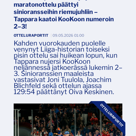
maratonottelu päättyi
sinioransseihin riemujuhliin –
Tappara kaatoi KooKoon numeroin
2–3!
OTTELURAPORTIT
|
09.05.2026 01:00
Kahden vuorokauden puolelle
venynyt Liiga-historian toiseksi
pisin ottelu sai huikean lopun, kun
Tappara nujersi KooKoon
neljännessä jatkoerässä lukemin 2–
3. Sinioranssien maaleista
vastasivat Joni Tuulola, Joachim
Blichfeld sekä ottelun ajassa
129:54 päättänyt Oiva Keskinen.
OTTELURAPORTIT