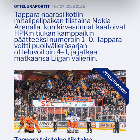
OTTELURAPORTIT
|
07.04.2026 21:15
Tappara naarasi kotiin
mitalipelipaikan tiistaina Nokia
Arenalla, kun kirvesrinnat kaatoivat
HPK:n tiukan kamppailun
päätteeksi numeroin 1–0. Tappara
voitti puolivälieräsarjan
otteluvoitoin 4–1, ja jatkaa
matkaansa Liigan välieriin.
OTTELURAPORTIT
Tappara taistelee tiistaina