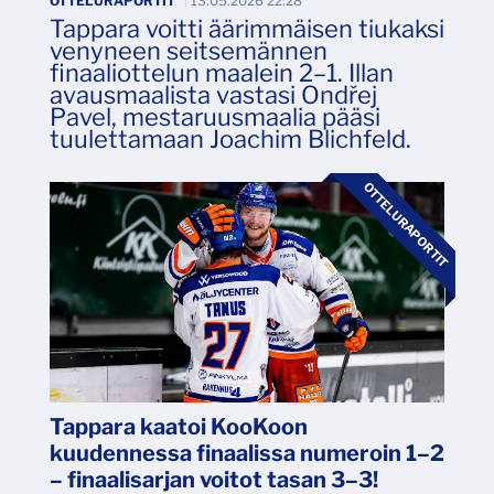
OTTELURAPORTIT
|
13.05.2026 22:28
Tappara voitti äärimmäisen tiukaksi
venyneen seitsemännen
finaaliottelun maalein 2–1. Illan
avausmaalista vastasi Ondřej
Pavel, mestaruusmaalia pääsi
tuulettamaan Joachim Blichfeld.
OTTELURAPORTIT
Tappara kaatoi KooKoon
kuudennessa finaalissa numeroin 1–2
– finaalisarjan voitot tasan 3–3!