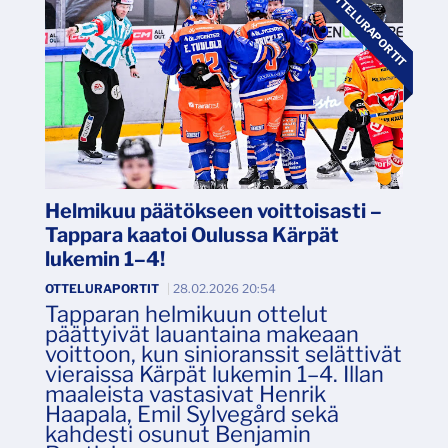
OTTELURAPORTIT
Helmikuu päätökseen voittoisasti –
Tappara kaatoi Oulussa Kärpät
lukemin 1–4!
OTTELURAPORTIT
|
28.02.2026 20:54
Tapparan helmikuun ottelut
päättyivät lauantaina makeaan
voittoon, kun sinioranssit selättivät
vieraissa Kärpät lukemin 1–4. Illan
maaleista vastasivat Henrik
Haapala, Emil Sylvegård sekä
kahdesti osunut Benjamin