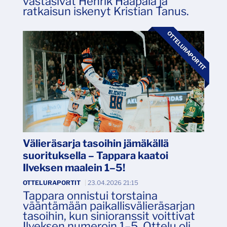
vastasivat Henrik Haapala ja
ratkaisun iskenyt Kristian Tanus.
OTTELURAPORTIT
Välieräsarja tasoihin jämäkällä
suorituksella – Tappara kaatoi
Ilveksen maalein 1–5!
OTTELURAPORTIT
|
23.04.2026 21:15
Tappara onnistui torstaina
vääntämään paikallisvälieräsarjan
tasoihin, kun sinioranssit voittivat
Ilveksen numeroin 1–5. Ottelu oli