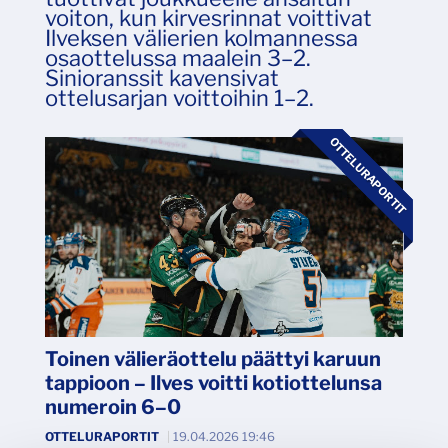
voiton, kun kirvesrinnat voittivat
Ilveksen välierien kolmannessa
osaottelussa maalein 3–2.
Sinioranssit kavensivat
ottelusarjan voittoihin 1–2.
OTTELURAPORTIT
Toinen välieräottelu päättyi karuun
tappioon – Ilves voitti kotiottelunsa
numeroin 6–0
OTTELURAPORTIT
|
19.04.2026 19:46