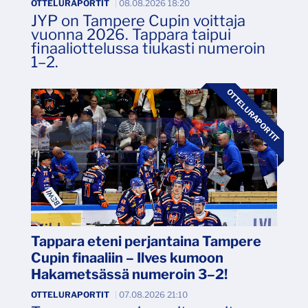
OTTELURAPORTIT
|
08.08.2026 18:20
JYP on Tampere Cupin voittaja
vuonna 2026. Tappara taipui
finaaliottelussa tiukasti numeroin
1–2.
OTTELURAPORTIT
Tappara eteni perjantaina Tampere
Cupin finaaliin – Ilves kumoon
Hakametsässä numeroin 3–2!
OTTELURAPORTIT
|
07.08.2026 21:10