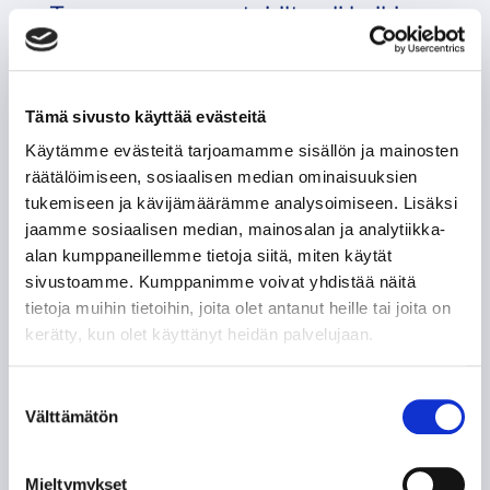
Tapparan sunnuntai-ilta oli kaikin
tavoin haastava, kun Ilves vei
nimiinsä toisen välieräottelun
lukemin 6–0. Kirvesrinnat jäivät
maaleitta ensimmäistä kertaa
Tämä sivusto käyttää evästeitä
kuluvan kauden aikana.
Käytämme evästeitä tarjoamamme sisällön ja mainosten
OTTELURAPORTIT
räätälöimiseen, sosiaalisen median ominaisuuksien
tukemiseen ja kävijämäärämme analysoimiseen. Lisäksi
jaamme sosiaalisen median, mainosalan ja analytiikka-
alan kumppaneillemme tietoja siitä, miten käytät
sivustoamme. Kumppanimme voivat yhdistää näitä
tietoja muihin tietoihin, joita olet antanut heille tai joita on
kerätty, kun olet käyttänyt heidän palvelujaan.
Suostumuksen
Niin lähellä, mutta silti niin kaukana –
Välttämätön
valinta
Tapparalle 2–3 -tappio Ilvekselle
välierien avausottelussa
Mieltymykset