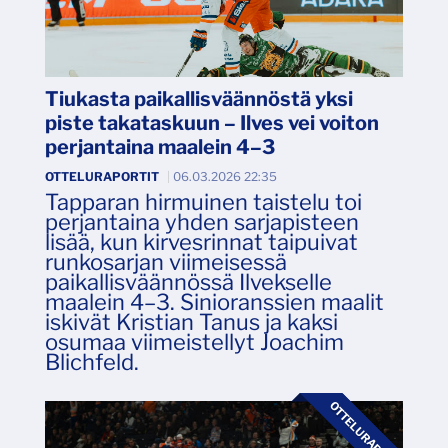
Tiukasta paikallisväännöstä yksi
piste takataskuun – Ilves vei voiton
perjantaina maalein 4–3
OTTELURAPORTIT
|
06.03.2026 22:35
Tapparan hirmuinen taistelu toi
perjantaina yhden sarjapisteen
lisää, kun kirvesrinnat taipuivat
runkosarjan viimeisessä
paikallisväännössä Ilvekselle
maalein 4–3. Sinioranssien maalit
iskivät Kristian Tanus ja kaksi
osumaa viimeistellyt Joachim
Blichfeld.
OTTELURAPORTIT