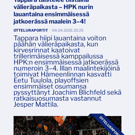
välieräpaikasta – HPK nurin
lauantaina ensimmäisessä
jatkoerässä maalein 3–4!
OTTELURAPORTIT
|
04.04.2026 20:25
Tappara hiipi lauantaina voiton
päähän välieräpaikasta, kun
kirvesrinnat kaatoivat
trillerimäisessä kamppailussa
HPK:n ensimmäisessä jatkoerässä
numeroin 3–4. Illan maalintekijöinä
toimivat Hämeenlinnan kasvatti
Eetu Tuulola, playoffsien
ensimmäiset osumansa
pyssyttänyt Joachim Blichfeld sekä
ratkaisuosumasta vastannut
Jesper Mattila.
OTTELURAPORTIT