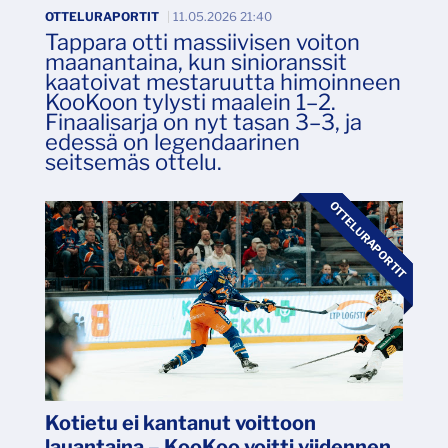
OTTELURAPORTIT
|
11.05.2026 21:40
Tappara otti massiivisen voiton
maanantaina, kun sinioranssit
kaatoivat mestaruutta himoinneen
KooKoon tylysti maalein 1–2.
Finaalisarja on nyt tasan 3–3, ja
edessä on legendaarinen
seitsemäs ottelu.
OTTELURAPORTIT
Kotietu ei kantanut voittoon
lauantaina – KooKoo voitti viidennen