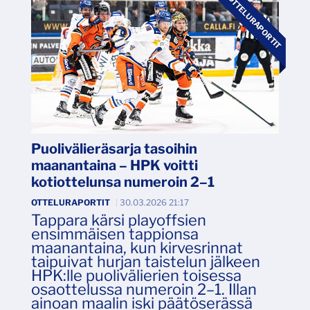
OTTELURAPORTIT
Puolivälieräsarja tasoihin
maanantaina – HPK voitti
kotiottelunsa numeroin 2–1
OTTELURAPORTIT
|
30.03.2026 21:17
Tappara kärsi playoffsien
ensimmäisen tappionsa
maanantaina, kun kirvesrinnat
taipuivat hurjan taistelun jälkeen
HPK:lle puolivälierien toisessa
osaottelussa numeroin 2–1. Illan
ainoan maalin iski päätöserässä