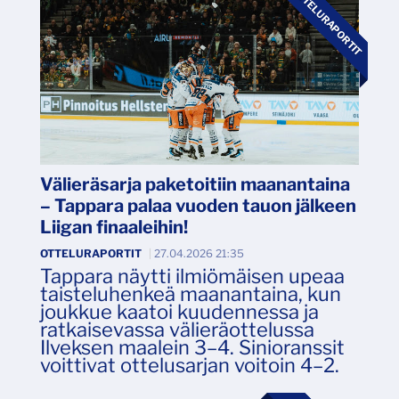
OTTELURAPORTIT
Välieräsarja paketoitiin maanantaina
– Tappara palaa vuoden tauon jälkeen
Liigan finaaleihin!
OTTELURAPORTIT
|
27.04.2026 21:35
Tappara näytti ilmiömäisen upeaa
taisteluhenkeä maanantaina, kun
joukkue kaatoi kuudennessa ja
ratkaisevassa välieräottelussa
Ilveksen maalein 3–4. Sinioranssit
voittivat ottelusarjan voitoin 4–2.