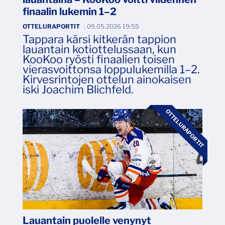
finaalin lukemin 1–2
OTTELURAPORTIT
|
09.05.2026 19:55
Tappara kärsi kitkerän tappion
lauantain kotiottelussaan, kun
KooKoo ryösti finaalien toisen
vierasvoittonsa loppulukemilla 1–2.
Kirvesrintojen ottelun ainokaisen
iski Joachim Blichfeld.
OTTELURAPORTIT
Lauantain puolelle venynyt