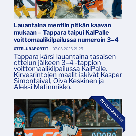
Lauantaina mentiin pitkän kaavan
mukaan – Tappara taipui KalPalle
voittomaalikilpailussa numeroin 3–4
OTTELURAPORTIT
|
07.03.2026 21:25
Tappara kärsi lauantaina tasaisen
ottelun jälkeen 3–4 -tappion
voittomaalikilpailussa KalPalle.
Kirvesrintojen maalit iskivät Kasper
Simontaival, Oiva Keskinen ja
Aleksi Matinmikko.
OTTELURAPORTIT