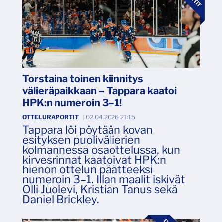
Torstaina toinen kiinnitys
välieräpaikkaan – Tappara kaatoi
HPK:n numeroin 3–1!
OTTELURAPORTIT
|
02.04.2026 21:15
Tappara löi pöytään kovan
esityksen puolivälierien
kolmannessa osaottelussa, kun
kirvesrinnat kaatoivat HPK:n
hienon ottelun päätteeksi
numeroin 3–1. Illan maalit iskivät
Olli Juolevi, Kristian Tanus sekä
Daniel Brickley.