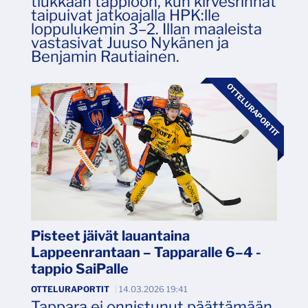
tiukkaan tappioon, kun kirvesrinnat
taipuivat jatkoajalla HPK:lle
loppulukemin 3–2. Illan maaleista
vastasivat Juuso Nykänen ja
Benjamin Rautiainen.
OTTELURAPORTIT
Pisteet jäivät lauantaina
Lappeenrantaan – Tapparalle 6–4 -
tappio SaiPalle
OTTELURAPORTIT
|
14.03.2026 19:41
Tappara ei onnistunut päättämään