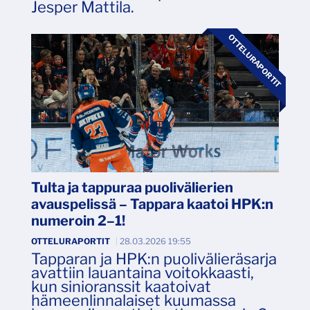
Jesper Mattila.
OTTELURAPORTIT
Tulta ja tappuraa puolivälierien
avauspelissä – Tappara kaatoi HPK:n
numeroin 2–1!
OTTELURAPORTIT
|
28.03.2026 19:55
Tapparan ja HPK:n puolivälieräsarja
avattiin lauantaina voitokkaasti,
kun sinioranssit kaatoivat
hämeenlinnalaiset kuumassa