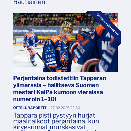
Rautiainen.
OTTELURAPORTIT
Perjantaina todistettiin Tapparan
ylimarssia – hallitseva Suomen
mestari KalPa kumoon vieraissa
numeroin 1–10!
OTTELURAPORTIT
|
27.02.2026 22:30
Tappara pisti pystyyn hurjat
maalitalkoot perjantaina, kun
kirvesrinnat murskasivat