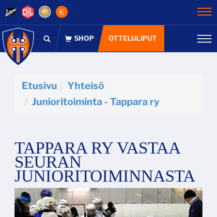
Na
OTTELULIPUT
Na
Etusivu
Yhteisö
Junioritoiminta - Tappara ry
TAPPARA RY VASTAA
SEURAN
JUNIORITOIMINNASTA