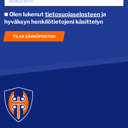
Olen lukenut
tietosuojaselosteen
ja
hyväksyn henkilötietojeni käsittelyn
TILAA SÄHKÖPOSTIISI