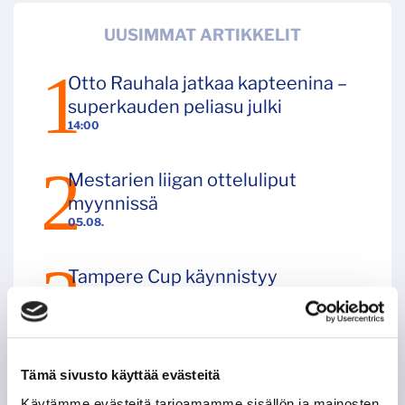
UUSIMMAT ARTIKKELIT
Otto Rauhala jatkaa kapteenina –
superkauden peliasu julki
14:00
Mestarien liigan otteluliput
myynnissä
05.08.
Tampere Cup käynnistyy
perjantaina - turnauksesta
tuotetaan livelähetys
04.08.
Tämä sivusto käyttää evästeitä
Piiparinen pelaa Tapparassa ensi
Käytämme evästeitä tarjoamamme sisällön ja mainosten