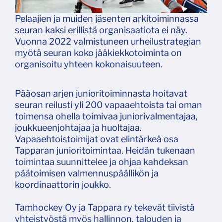
Pelaajien ja muiden jäsenten arkitoiminnassa
seuran kaksi erillistä organisaatiota ei näy.
Vuonna 2022 valmistuneen urheilustrategian
myötä seuran koko jääkiekkotoiminta on
organisoitu yhteen kokonaisuuteen.
Pääosan arjen junioritoiminnasta hoitavat
seuran reilusti yli 200 vapaaehtoista tai oman
toimensa ohella toimivaa juniorivalmentajaa,
joukkueenjohtajaa ja huoltajaa.
Vapaaehtoistoimijat ovat elintärkeä osa
Tapparan junioritoimintaa. Heidän tukenaan
toimintaa suunnittelee ja ohjaa kahdeksan
päätoimisen valmennuspäällikön ja
koordinaattorin joukko.
Tamhockey Oy ja Tappara ry tekevät tiivistä
yhteistyöstä myös hallinnon, talouden ja