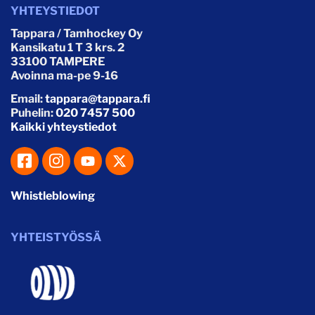
YHTEYSTIEDOT
Tappara / Tamhockey Oy
Kansikatu 1 T 3 krs. 2
33100 TAMPERE
Avoinna ma-pe 9-16
Email:
tappara@tappara.fi
Puhelin:
020 7457 500
Kaikki yhteystiedot
Whistleblowing
YHTEISTYÖSSÄ