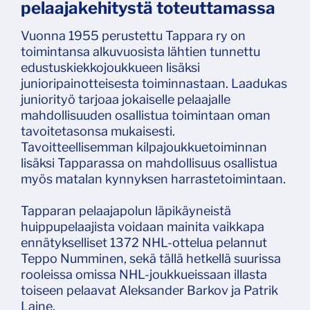
pelaajakehitystä toteuttamassa
Vuonna 1955 perustettu Tappara ry on
toimintansa alkuvuosista lähtien tunnettu
edustuskiekkojoukkueen lisäksi
junioripainotteisesta toiminnastaan. Laadukas
juniorityö tarjoaa jokaiselle pelaajalle
mahdollisuuden osallistua toimintaan oman
tavoitetasonsa mukaisesti.
Tavoitteellisemman kilpajoukkuetoiminnan
lisäksi Tapparassa on mahdollisuus osallistua
myös matalan kynnyksen harrastetoimintaan.
Tapparan pelaajapolun läpikäyneistä
huippupelaajista voidaan mainita vaikkapa
ennätykselliset 1372 NHL-ottelua pelannut
Teppo Numminen, sekä tällä hetkellä suurissa
rooleissa omissa NHL-joukkueissaan illasta
toiseen pelaavat Aleksander Barkov ja Patrik
Laine.