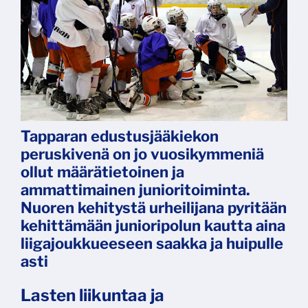
Tapparan edustusjääkiekon
peruskivenä on jo vuosikymmeniä
ollut määrätietoinen ja
ammattimainen junioritoiminta.
Nuoren kehitystä urheilijana pyritään
kehittämään junioripolun kautta aina
liigajoukkueeseen saakka ja huipulle
asti
Lasten liikuntaa ja