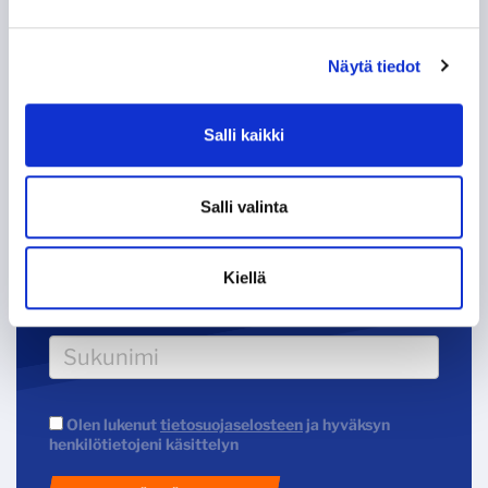
VIP
Näytä tiedot
Salli kaikki
Tappara uutiskirje
Salli valinta
Kiellä
Olen lukenut
tietosuojaselosteen
ja hyväksyn
henkilötietojeni käsittelyn