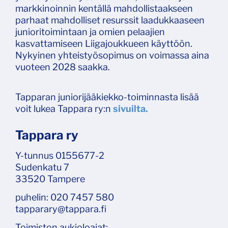
markkinoinnin kentällä mahdollistaakseen
parhaat mahdolliset resurssit laadukkaaseen
junioritoimintaan ja omien pelaajien
kasvattamiseen Liigajoukkueen käyttöön.
Nykyinen yhteistyösopimus on voimassa aina
vuoteen 2028 saakka.
Tapparan juniorijääkiekko-toiminnasta lisää
voit lukea Tappara ry:n
sivuilta.
Tappara ry
Y-tunnus 0155677-2
Sudenkatu 7
​​​​​​​33520 Tampere
puhelin: 020 7457 580
tapparary@tappara.fi
Toimiston aukioloajat: