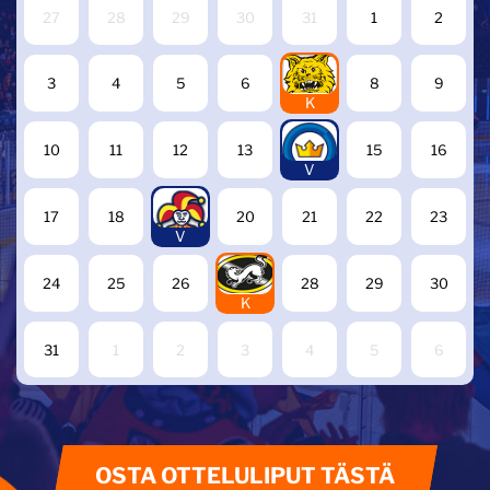
27
28
29
30
31
1
2
7
3
4
5
6
8
9
K
14
10
11
12
13
15
16
V
19
17
18
20
21
22
23
V
27
24
25
26
28
29
30
K
31
1
2
3
4
5
6
OSTA OTTELULIPUT TÄSTÄ