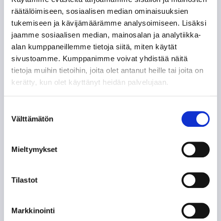
kaudella
räätälöimiseen, sosiaalisen median ominaisuuksien
03.08.
tukemiseen ja kävijämäärämme analysoimiseen. Lisäksi
jaamme sosiaalisen median, mainosalan ja analytiikka-
Ostamalla kausikortin osallistut
alan kumppaneillemme tietoja siitä, miten käytät
sivustoamme. Kumppanimme voivat yhdistää näitä
Eppu Normaalin
tietoja muihin tietoihin, joita olet antanut heille tai joita on
jäähyväiskonsertin lippujen
kerätty, kun olet käyttänyt heidän palvelujaan.
arvontaan
31.07.
Suostumuksen
Välttämätön
valinta
SEURAAVAT KOTIOTTELUT
Mieltymykset
PERJANTAI 7.8. 18:30
Tilastot
VS.
Markkinointi