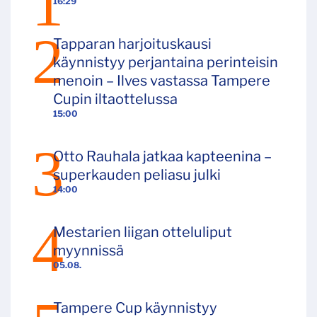
16:29
Tapparan harjoituskausi
käynnistyy perjantaina perinteisin
menoin – Ilves vastassa Tampere
Cupin iltaottelussa
15:00
Otto Rauhala jatkaa kapteenina –
superkauden peliasu julki
14:00
Mestarien liigan otteluliput
myynnissä
05.08.
Tampere Cup käynnistyy