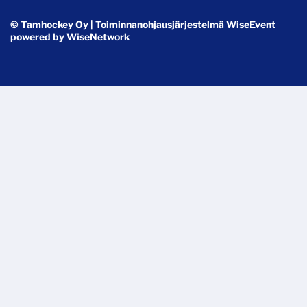
© Tamhockey Oy
| Toiminnanohjausjärjestelmä
WiseEvent
powered by
WiseNetwork