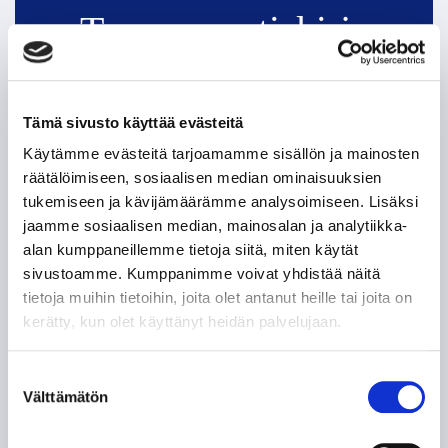
Tappara uutiskirje
Tämä sivusto käyttää evästeitä
Käytämme evästeitä tarjoamamme sisällön ja mainosten
räätälöimiseen, sosiaalisen median ominaisuuksien
tukemiseen ja kävijämäärämme analysoimiseen. Lisäksi
jaamme sosiaalisen median, mainosalan ja analytiikka-
alan kumppaneillemme tietoja siitä, miten käytät
Olen lukenut
tietosuojaselosteen
ja hyväksyn
henkilötietojeni käsittelyn
sivustoamme. Kumppanimme voivat yhdistää näitä
tietoja muihin tietoihin, joita olet antanut heille tai joita on
TILAA SÄHKÖPOSTIISI
kerätty, kun olet käyttänyt heidän palvelujaan.
Suostumuksen
Välttämätön
valinta