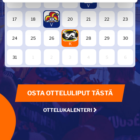
10
11
12
13
15
16
V
19
17
18
20
21
22
23
V
27
24
25
26
28
29
30
K
31
1
2
3
4
5
6
OSTA OTTELULIPUT TÄSTÄ
OTTELUKALENTERI