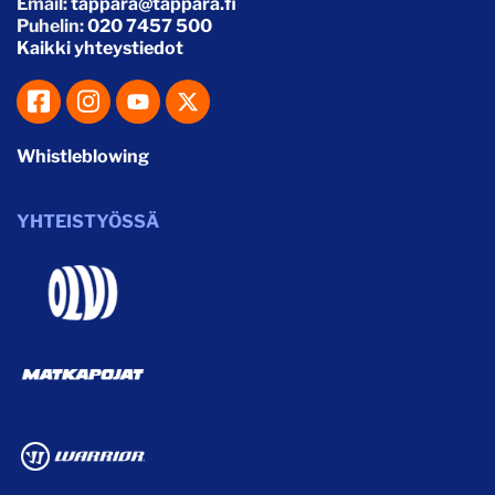
Email:
tappara@tappara.fi
Puhelin:
020 7457 500
Kaikki yhteystiedot
Whistleblowing
YHTEISTYÖSSÄ