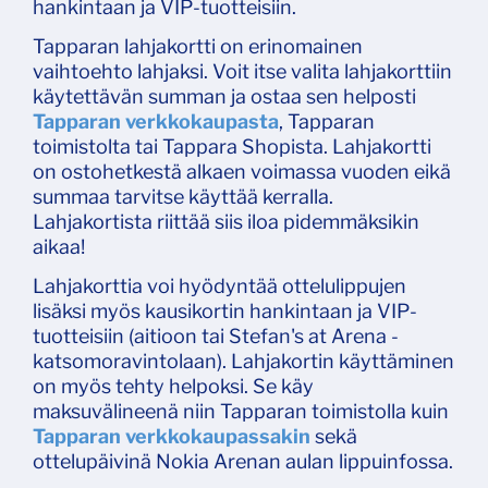
hankintaan ja VIP-tuotteisiin.
Tapparan lahjakortti on erinomainen
vaihtoehto lahjaksi. Voit itse valita lahjakorttiin
käytettävän summan ja ostaa sen helposti
Tapparan verkkokaupasta
, Tapparan
toimistolta tai Tappara Shopista. Lahjakortti
on ostohetkestä alkaen voimassa vuoden eikä
summaa tarvitse käyttää kerralla.
Lahjakortista riittää siis iloa pidemmäksikin
aikaa!
Lahjakorttia voi hyödyntää ottelulippujen
lisäksi myös kausikortin hankintaan ja VIP-
tuotteisiin (aitioon tai Stefan's at Arena -
katsomoravintolaan). Lahjakortin käyttäminen
on myös tehty helpoksi. Se käy
maksuvälineenä niin Tapparan toimistolla kuin
Tapparan verkkokaupassakin
sekä
ottelupäivinä Nokia Arenan aulan lippuinfossa.