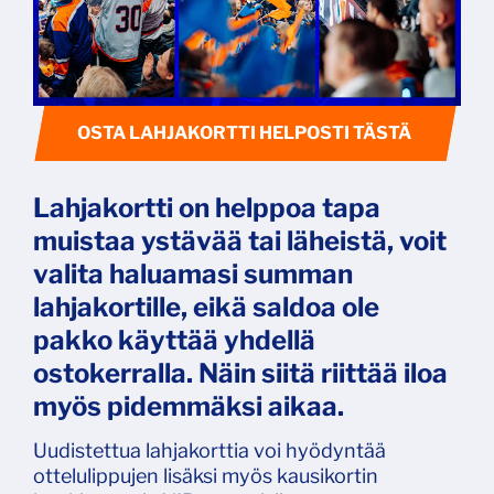
OSTA LAHJAKORTTI HELPOSTI TÄSTÄ
Lahjakortti on helppoa tapa
muistaa ystävää tai läheistä, voit
valita haluamasi summan
lahjakortille, eikä saldoa ole
pakko käyttää yhdellä
ostokerralla. Näin siitä riittää iloa
myös pidemmäksi aikaa.
Uudistettua lahjakorttia voi hyödyntää
ottelulippujen lisäksi myös kausikortin