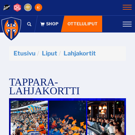
Na
OTTELULIPUT
Na
Etusivu
Liput
Lahjakortit
TAPPARA-
LAHJAKORTTI