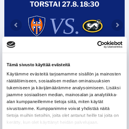
TORSTAI 27.8. 18:30
VS.
VIP
Tämä sivusto käyttää evästeitä
Käytämme evästeitä tarjoamamme sisällön ja mainosten
Tappara uutiskirje
räätälöimiseen, sosiaalisen median ominaisuuksien
tukemiseen ja kävijämäärämme analysoimiseen. Lisäksi
jaamme sosiaalisen median, mainosalan ja analytiikka-
alan kumppaneillemme tietoja siitä, miten käytät
sivustoamme. Kumppanimme voivat yhdistää näitä
tietoja muihin tietoihin, joita olet antanut heille tai joita on
kerätty, kun olet käyttänyt heidän palvelujaan.