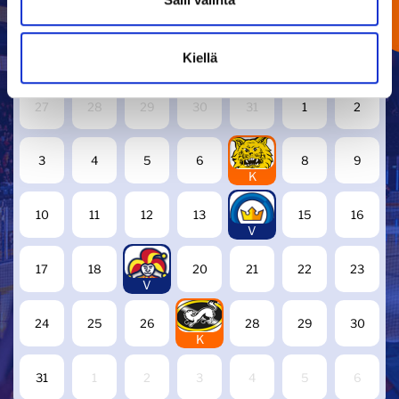
OTTELUKALENTERI
Kiellä
ELOKUU
2026
27
28
29
30
31
1
2
7
3
4
5
6
8
9
K
14
10
11
12
13
15
16
V
19
17
18
20
21
22
23
V
27
24
25
26
28
29
30
K
31
1
2
3
4
5
6