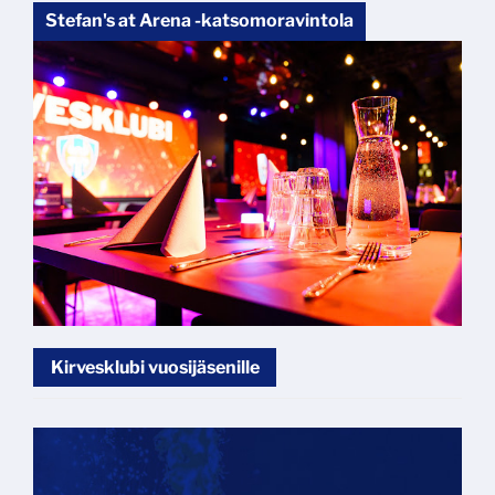
Stefan's at Arena -katsomoravintola
Kirvesklubi vuosijäsenille