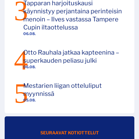
Tapparan harjoituskausi
käynnistyy perjantaina perinteisin
menoin – Ilves vastassa Tampere
Cupin iltaottelussa
06.08.
Otto Rauhala jatkaa kapteenina –
superkauden peliasu julki
06.08.
Mestarien liigan otteluliput
myynnissä
05.08.
SEURAAVAT KOTIOTTELUT