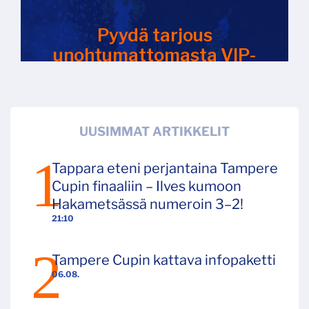
UUSIMMAT ARTIKKELIT
Tappara eteni perjantaina Tampere
Cupin finaaliin – Ilves kumoon
Hakametsässä numeroin 3–2!
21:10
Tampere Cupin kattava infopaketti
06.08.