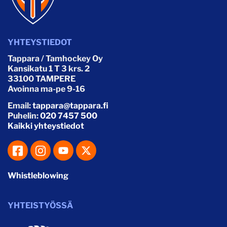
YHTEYSTIEDOT
Tappara / Tamhockey Oy
Kansikatu 1 T 3 krs. 2
33100 TAMPERE
Avoinna ma-pe 9-16
Email:
tappara@tappara.fi
Puhelin:
020 7457 500
Kaikki yhteystiedot
Whistleblowing
YHTEISTYÖSSÄ