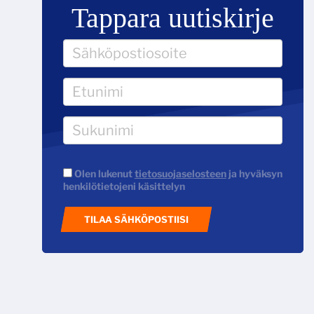
Tappara uutiskirje
Olen lukenut
tietosuojaselosteen
ja hyväksyn
henkilötietojeni käsittelyn
TILAA SÄHKÖPOSTIISI