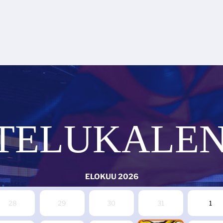
TELUKALEN
ELOKUU
2026
28
29
30
31
1