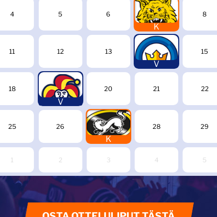
7
4
5
6
8
K
14
11
12
13
15
V
19
18
20
21
22
V
27
25
26
28
29
K
1
2
3
4
5
OSTA OTTELULIPUT TÄSTÄ