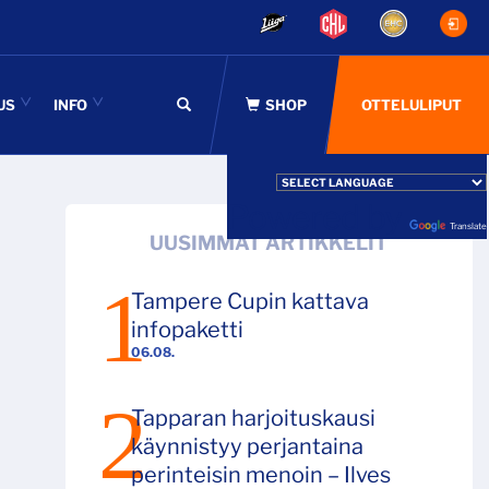
US
INFO
OTTELULIPUT
Powered by
Translate
UUSIMMAT ARTIKKELIT
Tampere Cupin kattava
infopaketti
06.08.
Tapparan harjoituskausi
käynnistyy perjantaina
perinteisin menoin – Ilves