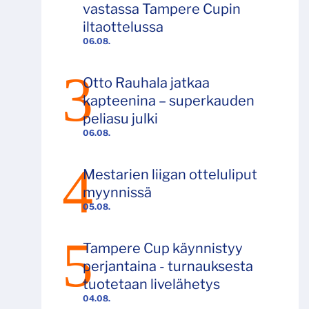
vastassa Tampere Cupin
iltaottelussa
06.08.
Otto Rauhala jatkaa
kapteenina – superkauden
peliasu julki
06.08.
Mestarien liigan otteluliput
myynnissä
05.08.
Tampere Cup käynnistyy
perjantaina - turnauksesta
tuotetaan livelähetys
04.08.