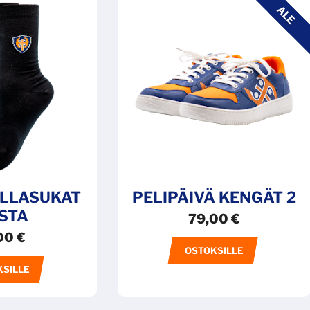
ALE
ILLASUKAT
PELIPÄIVÄ KENGÄT 2
STA
79,00
€
00
€
OSTOKSILLE
KSILLE