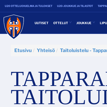
U20 OTTELUOHJELMA JA TULOKSET
U20-JOUKKUE JA TILASTOT
TAPPA
UUTISET
OTTELUT
JOUKKUE
LIP
Etusivu
Yhteisö
Taitoluistelu - Tappa
TAPPARA
TAITOLUI