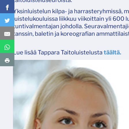
taitoluisteluseuroista.
Yksinluistelun kilpa- ja harrasteryhmissä,
luistelukouluissa liikkuu viikoittain yli 600
tuntivalmentajan johdolla. Seuravalmentajien
tanssin, baletin ja koreografian ammattilais
​​​​​​​Lue lisää Tappara Taitoluistelusta
täältä.