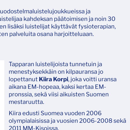
 muodostelmaluistelujoukkueissa ja
 luistelijaa kahdeksan päätoimisen ja noin 30
 lisäksi luistelijat käyttävät fysioterapian,
ten palveluita osana harjoitteluaan.
Tapparan luistelijoista tunnetuin ja
menestyksekkäin on kilpauransa jo
lopettanut
Kiira Korpi
, joka voitti uransa
aikana EM-hopeaa, kaksi kertaa EM-
pronssia, sekä viisi aikuisten Suomen
mestaruutta.
Kiira edusti Suomea vuoden 2006
olympialaisissa ja vuosien 2006-2008 sekä
2011 MM-Kisoissa.