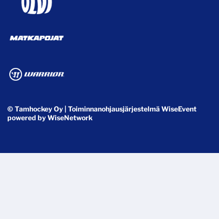
© Tamhockey Oy
| Toiminnanohjausjärjestelmä
WiseEvent
powered by
WiseNetwork