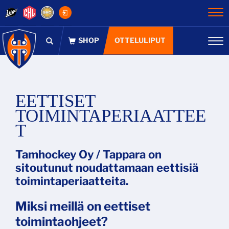
Na
OTTELULIPUT
Na
EETTISET
TOIMINTAPERIAATTEE
T
Tamhockey Oy / Tappara on
sitoutunut noudattamaan eettisiä
toimintaperiaatteita.
Miksi meillä on eettiset
toimintaohjeet?