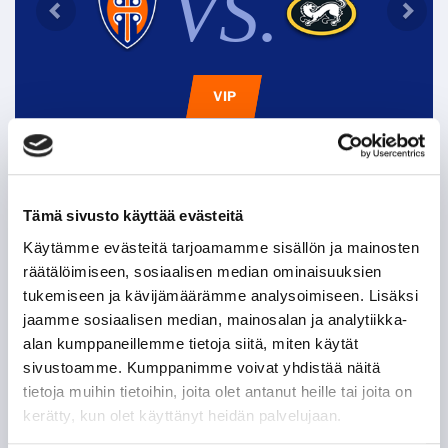
VS.
VIP
Tappara uutiskirje
Tämä sivusto käyttää evästeitä
Käytämme evästeitä tarjoamamme sisällön ja mainosten
räätälöimiseen, sosiaalisen median ominaisuuksien
tukemiseen ja kävijämäärämme analysoimiseen. Lisäksi
jaamme sosiaalisen median, mainosalan ja analytiikka-
alan kumppaneillemme tietoja siitä, miten käytät
sivustoamme. Kumppanimme voivat yhdistää näitä
tietoja muihin tietoihin, joita olet antanut heille tai joita on
kerätty, kun olet käyttänyt heidän palvelujaan.
Olen lukenut
tietosuojaselosteen
ja hyväksyn