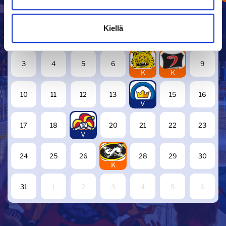
ELOKUU
2026
Kiellä
27
28
29
30
31
1
2
7
8
3
4
5
6
9
K
K
14
10
11
12
13
15
16
V
19
17
18
20
21
22
23
V
27
24
25
26
28
29
30
K
31
1
2
3
4
5
6