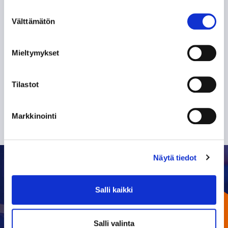
henkilötietojeni käsittelyn
Suostumuksen
Välttämätön
valinta
TILAA SÄHKÖPOSTIISI
Mieltymykset
Tilastot
Markkinointi
Näytä tiedot
Salli kaikki
OTTELUKALENTERI
Salli valinta