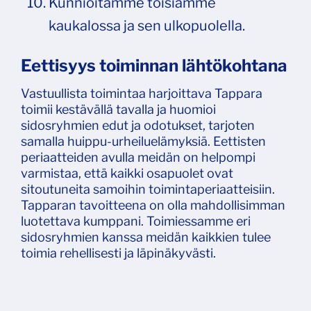
Kunnioitamme toisiamme
kaukalossa ja sen ulkopuolella.
Eettisyys toiminnan lähtökohtana
Vastuullista toimintaa harjoittava Tappara
toimii kestävällä tavalla ja huomioi
sidosryhmien edut ja odotukset, tarjoten
samalla huippu-urheiluelämyksiä. Eettisten
periaatteiden avulla meidän on helpompi
varmistaa, että kaikki osapuolet ovat
sitoutuneita samoihin toimintaperiaatteisiin.
Tapparan tavoitteena on olla mahdollisimman
luotettava kumppani. Toimiessamme eri
sidosryhmien kanssa meidän kaikkien tulee
toimia rehellisesti ja läpinäkyvästi.