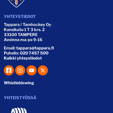
YHTEYSTIEDOT
Tappara / Tamhockey Oy
Kansikatu 1 T 3 krs. 2
33100 TAMPERE
Avoinna ma-pe 9-16
Email:
tappara@tappara.fi
Puhelin:
020 7457 500
Kaikki yhteystiedot
Whistleblowing
YHTEISTYÖSSÄ