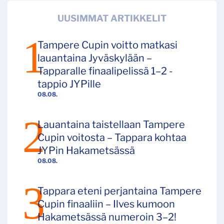
UUSIMMAT ARTIKKELIT
Tampere Cupin voitto matkasi
lauantaina Jyväskylään –
Tapparalle finaalipelissä 1–2 -
tappio JYPille
08.08.
Lauantaina taistellaan Tampere
Cupin voitosta – Tappara kohtaa
JYPin Hakametsässä
08.08.
Tappara eteni perjantaina Tampere
Cupin finaaliin – Ilves kumoon
Hakametsässä numeroin 3–2!