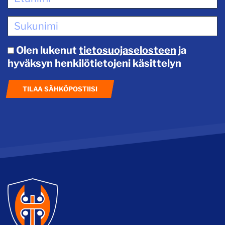
Olen lukenut
tietosuojaselosteen
ja
hyväksyn henkilötietojeni käsittelyn
TILAA SÄHKÖPOSTIISI