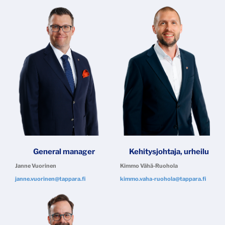
General manager
Kehitysjohtaja, urheilu
Janne Vuorinen
Kimmo Vähä-Ruohola
janne.vuorinen@tappara.fi
kimmo.vaha-ruohola@tappara.fi