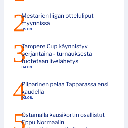
Mestarien liigan otteluliput
myynnissä
05.08.
Tampere Cup käynnistyy
perjantaina - turnauksesta
tuotetaan livelähetys
04.08.
Piiparinen pelaa Tapparassa ensi
kaudella
03.08.
Ostamalla kausikortin osallistut
Eppu Normaalin