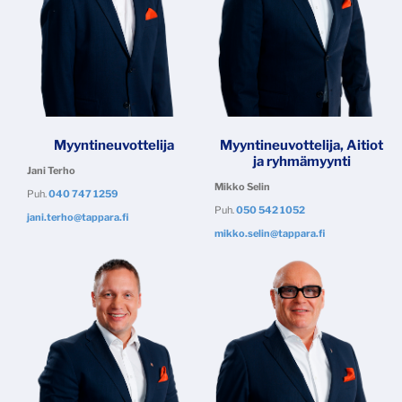
Myyntineuvottelija
Myyntineuvottelija, Aitiot
ja ryhmämyynti
Jani Terho
Mikko Selin
Puh.
040 747 1259
Puh.
050 542 1052
jani.terho@tappara.fi
mikko.selin@tappara.fi