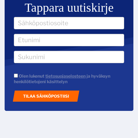
Tappara uutiskirje
Olen lukenut
tietosuojaselosteen
ja hyväksyn
henkilötietojeni käsittelyn
TILAA SÄHKÖPOSTIISI