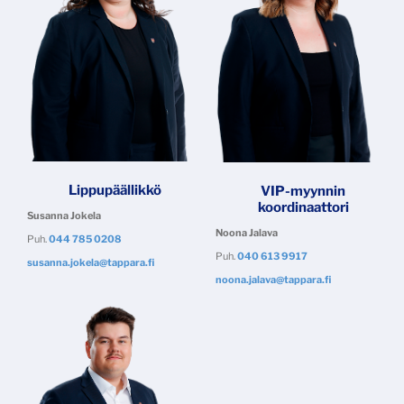
Lippupäällikkö
VIP-myynnin
koordinaattori
Susanna Jokela
Noona Jalava
Puh.
044 785 0208
Puh.
040 613 9917
​​​​​​​​​​​​​​susanna.jokela@tappara.fi
noona.jalava@tappara.fi