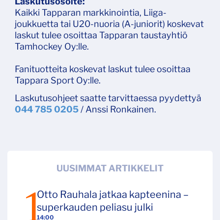
Laskutusosoite:
Kaikki Tapparan markkinointia, Liiga-
joukkuetta tai U20-nuoria (A-juniorit) koskevat
laskut tulee osoittaa Tapparan taustayhtiö
Tamhockey Oy:lle.
Fanituotteita koskevat laskut tulee osoittaa
Tappara Sport Oy:lle.
Laskutusohjeet saatte tarvittaessa pyydettyä
044 785 0205
/ Anssi Ronkainen.
UUSIMMAT ARTIKKELIT
Otto Rauhala jatkaa kapteenina –
superkauden peliasu julki
14:00