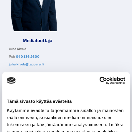
Mediatuottaja
Juha Kivelä
Puh.
040 136 2600
juha.kivela@tappara.fi
Tappara Shop
Tämä sivusto käyttää evästeitä
Käytämme evästeitä tarjoamamme sisällön ja mainosten
räätälöimiseen, sosiaalisen median ominaisuuksien
tukemiseen ja kävijämäärämme analysoimiseen. Lisäksi
jaamme sosiaalisen median, mainosalan ja analytiikka-