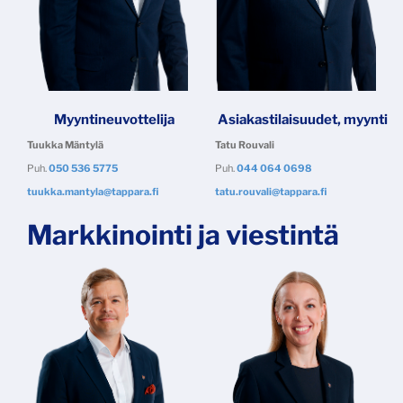
Myyntineuvottelija
Asiakastilaisuudet, myynti
Tuukka Mäntylä
Tatu Rouvali
Puh.
050 536 5775
Puh.
044 064 0698
tuukka.mantyla@tappara.fi
tatu.rouvali@tappara.fi
Markkinointi ja viestintä