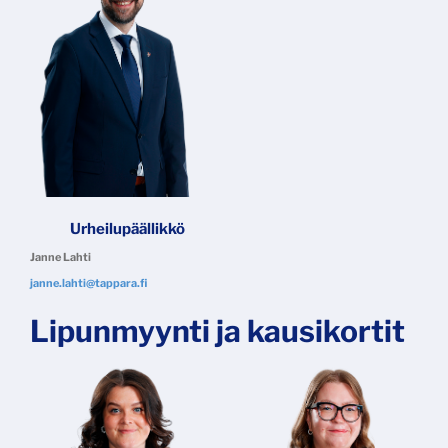
Urheilupäällikkö
Janne Lahti
janne.lahti@tappara.fi
Lipunmyynti ja kausikortit