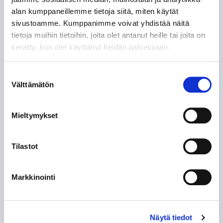
alan kumppaneillemme tietoja siitä, miten käytät
sivustoamme. Kumppanimme voivat yhdistää näitä
tietoja muihin tietoihin, joita olet antanut heille tai joita on
kerätty, kun olet käyttänyt heidän palvelujaan.
Myyntipäällikkö
Myymäläpäällikkö
Suostumuksen
Välttämätön
valinta
Tommi Rintala
Mika Lehto
Puh.
040 7387629
Puh.
020 7457 530
tommi.rintala@tappara.fi
mika.lehto@tappara.fi
Mieltymykset
shop@tappara.fi
Tilastot
Markkinointi
Näytä tiedot