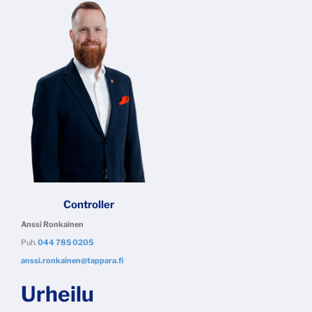
Controller
Anssi Ronkainen
Puh.
044 785 0205
anssi.ronkainen@tappara.fi
Urheilu