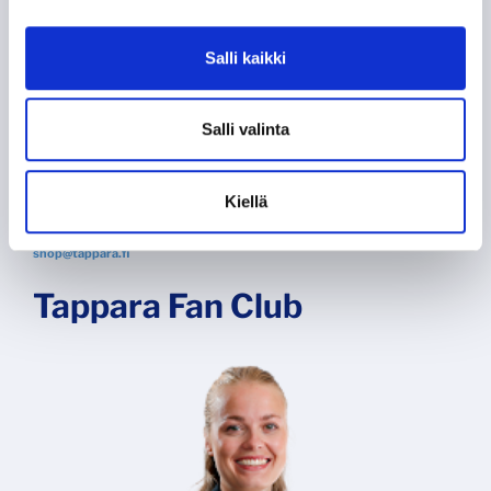
Salli kaikki
Salli valinta
Myyjä
Myymäläpäällikkö
Lotta Saarinen
Emma Laksola
shop@tappara.fi
Puh.
0
40 730 3120
Kiellä
emma.laksola@tappara.fi
shop@tappara.fi
Tappara Fan Club