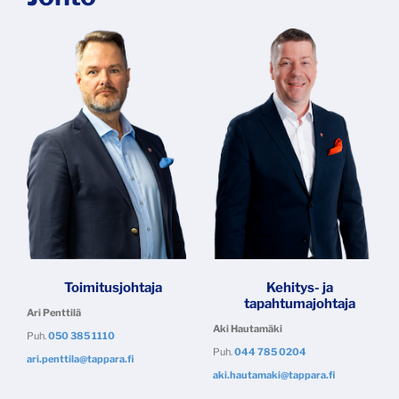
Toimitusjohtaja
Kehitys- ja
tapahtumajohtaja
Ari Penttilä
Aki Hautamäki
Puh.
050 385 1110
Puh.
044 785 0204
​​​​​​ari.penttila@tappara.fi
aki.hautamaki@tappara.fi