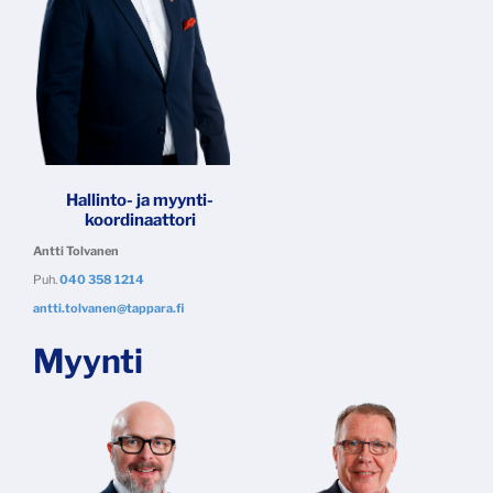
Hallinto- ja myynti-
koordinaattori
Antti Tolvanen
Puh.
040 358 1214
antti.tolvanen@tappara.fi
Myynti