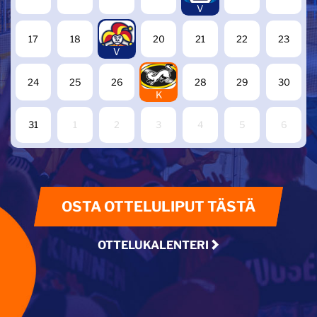
V
19
17
18
20
21
22
23
V
27
24
25
26
28
29
30
K
31
1
2
3
4
5
6
OSTA OTTELULIPUT TÄSTÄ
OTTELUKALENTERI