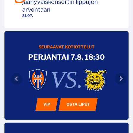
jäähyväiskonsertin lippujen
arvontaan
31.07.
SEURAAVAT KOTIOTTELUT
PERJANTAI 7.8. 18:30
VS.
VIP
OSTA LIPUT