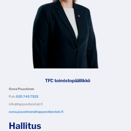
TFC toimistopäällikkö​​​​​​​
Oona Puustinen
Puh.
020 745 7525
info@tapparafanclub.fi
oona.puustinen@tapparafanclub.fi
Hallitus