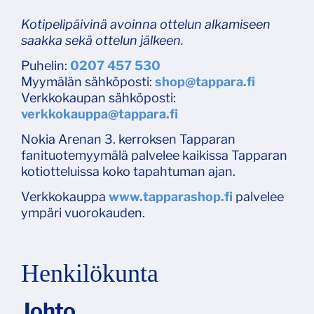
Kotipelipäivinä avoinna ottelun alkamiseen
saakka sekä ottelun jälkeen.
Puhelin:
0207 457 530
Myymälän sähköposti:
shop@tappara.fi
Verkkokaupan sähköposti:
verkkokauppa@tappara.fi
Nokia Arenan 3. kerroksen Tapparan
fanituotemyymälä palvelee kaikissa Tapparan
kotiotteluissa koko tapahtuman ajan.
Verkkokauppa
www.tapparashop.fi
palvelee
ympäri vuorokauden.
Henkilökunta
Johto