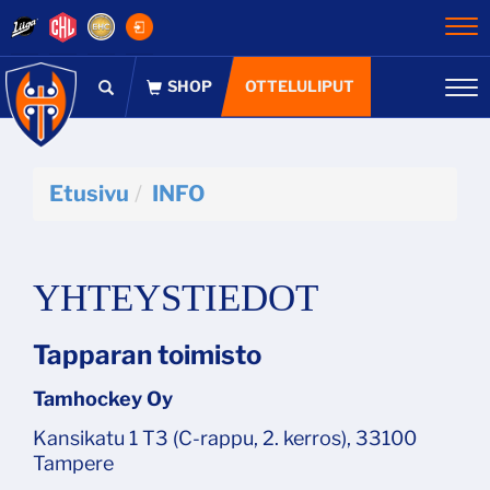
Na
OTTELULIPUT
Na
Etusivu
INFO
YHTEYSTIEDOT
Tapparan toimisto
Tamhockey Oy
Kansikatu 1 T3 (C-rappu, 2. kerros), 33100
Tampere