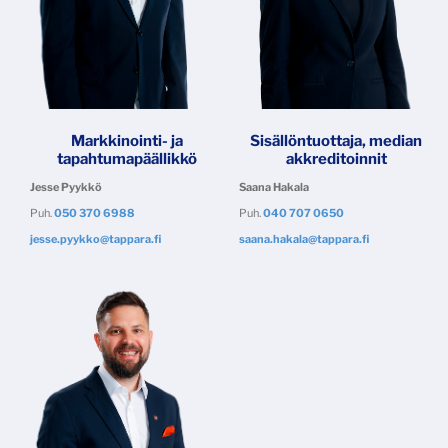
Markkinointi- ja
Sisällöntuottaja, median
tapahtumapäällikkö
akkreditoinnit
Jesse Pyykkö
Saana Hakala
Puh.
050 370 6988
Puh.
040 707 0650
jesse.pyykko@tappara.fi
saana.hakala@tappara.fi