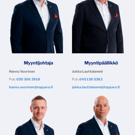
Myyntipäällikkö
Myyntijohtaja
Jukka Lauttalammi
Hannu Vuorinen
Puh.
045 136 5383
Puh.
050 306 3918
​​​​​​​jukka.lauttalammi@tappara.fi
​​​​​​​hannu.vuorinen@tappara.fi