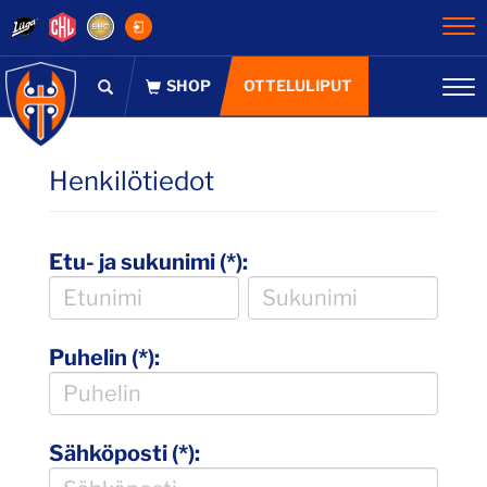
Na
OTTELULIPUT
Na
Henkilötiedot
Etu- ja sukunimi (*):
Puhelin (*):
Sähköposti (*):