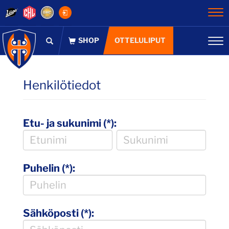
Na
OTTELULIPUT
Na
Henkilötiedot
Etu- ja sukunimi (*):
Puhelin (*):
Sähköposti (*):