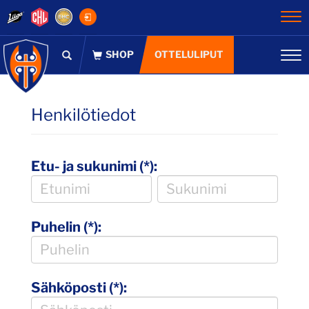
Na
OTTELULIPUT
Na
Henkilötiedot
Etu- ja sukunimi (*):
Puhelin (*):
Sähköposti (*):