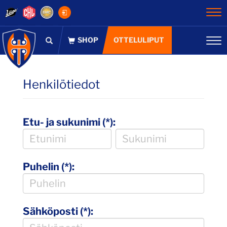
Na
OTTELULIPUT
Na
Henkilötiedot
Etu- ja sukunimi (*):
Puhelin (*):
Sähköposti (*):