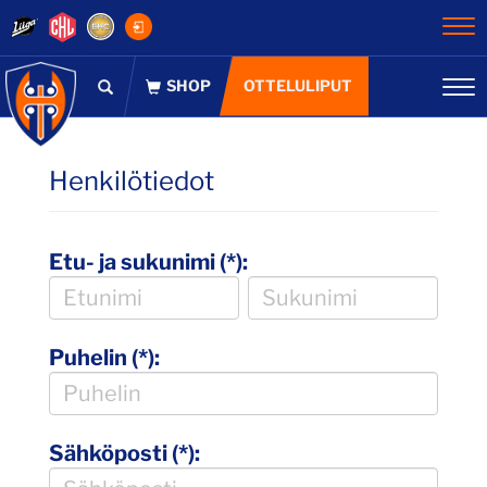
Na
OTTELULIPUT
Na
Henkilötiedot
Etu- ja sukunimi (*):
Puhelin (*):
Sähköposti (*):