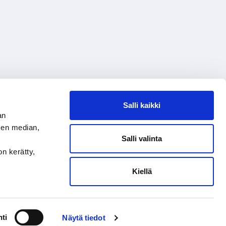
Salli kaikki
an
sen median,
Salli valinta
on kerätty,
Kiellä
ti
Näytä tiedot