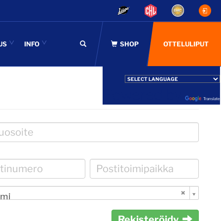
US
INFO
OTTELULIPUT
Powered by
Translate
mi
Rekisteröidy