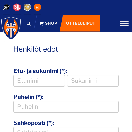
Na
OTTELULIPUT
Na
Henkilötiedot
Etu- ja sukunimi (*):
Puhelin (*):
Sähköposti (*):