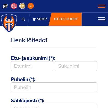
Na
OTTELULIPUT
Na
Henkilötiedot
Etu- ja sukunimi (*):
Puhelin (*):
Sähköposti (*):