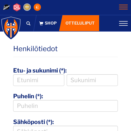
Na
OTTELULIPUT
Na
Henkilötiedot
Etu- ja sukunimi (*):
Puhelin (*):
Sähköposti (*):