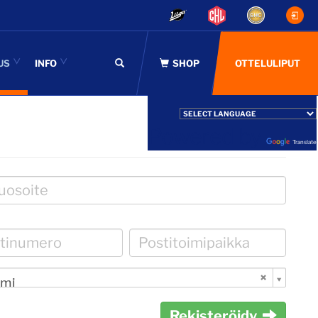
US
INFO
OTTELULIPUT
Powered by
Translate
mi
Rekisteröidy