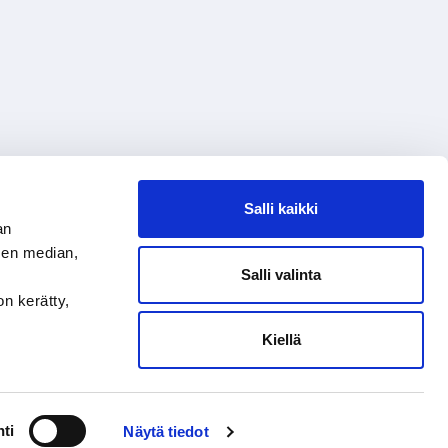
Salli kaikki
an
sen median,
Salli valinta
on kerätty,
Kiellä
ti
Näytä tiedot