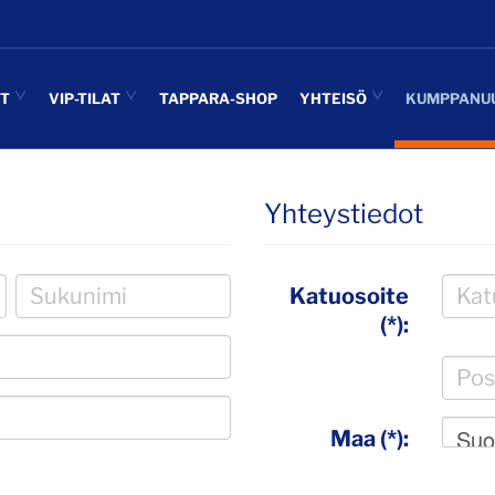
UT
VIP-TILAT
TAPPARA-SHOP
YHTEISÖ
KUMPPANU
Yhteystiedot
Katuosoite
(*):
Suo
Maa (*):