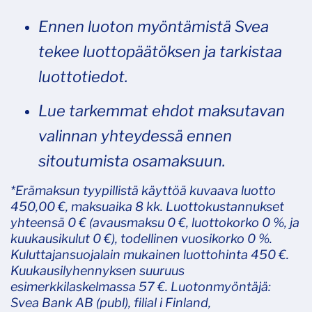
Ennen luoton myöntämistä Svea
tekee luottopäätöksen ja tarkistaa
luottotiedot.
Lue tarkemmat ehdot maksutavan
valinnan yhteydessä ennen
sitoutumista osamaksuun.
*Erämaksun tyypillistä käyttöä kuvaava luotto
450,00 €, maksuaika 8 kk. Luottokustannukset
yhteensä 0 € (avausmaksu 0 €, luottokorko 0 %, ja
kuukausikulut 0 €), todellinen vuosikorko 0 %.
Kuluttajansuojalain mukainen luottohinta 450 €.
Kuukausilyhennyksen suuruus
esimerkkilaskelmassa 57 €. Luotonmyöntäjä:
Svea Bank AB (publ), filial i Finland,