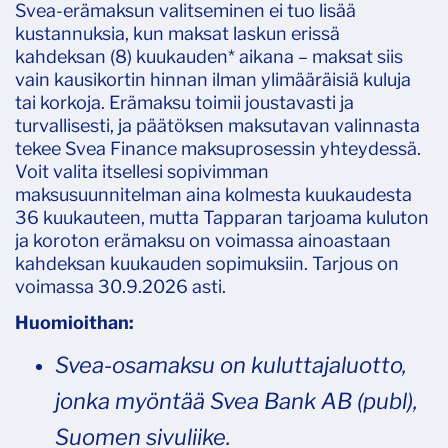
Svea-erämaksun valitseminen ei tuo lisää
kustannuksia, kun maksat laskun erissä
kahdeksan (8) kuukauden* aikana – maksat siis
vain kausikortin hinnan ilman ylimääräisiä kuluja
tai korkoja. Erämaksu toimii joustavasti ja
turvallisesti, ja päätöksen maksutavan valinnasta
tekee Svea Finance maksuprosessin yhteydessä.
Voit valita itsellesi sopivimman
maksusuunnitelman aina kolmesta kuukaudesta
36 kuukauteen, mutta Tapparan tarjoama kuluton
ja koroton erämaksu on voimassa ainoastaan
kahdeksan kuukauden sopimuksiin. Tarjous on
voimassa 30.9.2026 asti.
Huomioithan:
Svea-osamaksu on kuluttajaluotto,
jonka myöntää Svea Bank AB (publ),
Suomen sivuliike.