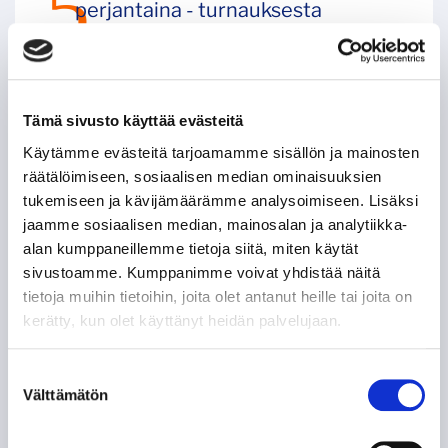
perjantaina - turnauksesta
tuotetaan livelähetys
04.08.
Tämä sivusto käyttää evästeitä
Käytämme evästeitä tarjoamamme sisällön ja mainosten
SEURAAVAT KOTIOTTELUT
räätälöimiseen, sosiaalisen median ominaisuuksien
PERJANTAI 7.8. 18:30
tukemiseen ja kävijämäärämme analysoimiseen. Lisäksi
jaamme sosiaalisen median, mainosalan ja analytiikka-
VS.
alan kumppaneillemme tietoja siitä, miten käytät
sivustoamme. Kumppanimme voivat yhdistää näitä
tietoja muihin tietoihin, joita olet antanut heille tai joita on
kerätty, kun olet käyttänyt heidän palvelujaan.
VIP
OSTA LIPUT
Suostumuksen
Välttämätön
valinta