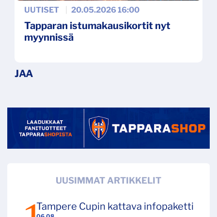
UUTISET
|
20.05.2026 16:00
Tapparan istumakausikortit nyt
myynnissä
UUSIMMAT ARTIKKELIT
Tampere Cupin kattava infopaketti
06.08.