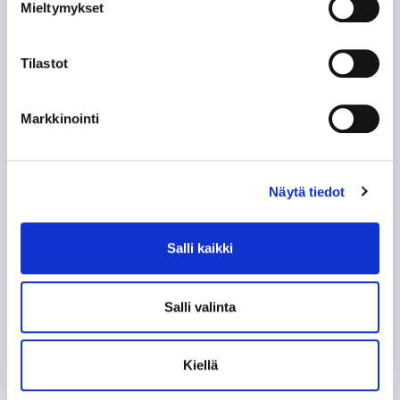
Mieltymykset
Tappara uutiskirje
Tilastot
Markkinointi
Näytä tiedot
Olen lukenut
tietosuojaselosteen
ja hyväksyn
henkilötietojeni käsittelyn
Salli kaikki
TILAA SÄHKÖPOSTIISI
Salli valinta
Kiellä