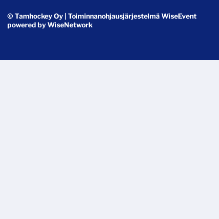
© Tamhockey Oy
| Toiminnanohjausjärjestelmä
WiseEvent
powered by
WiseNetwork