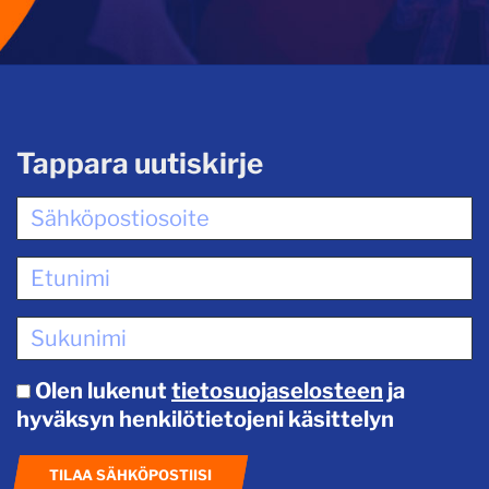
Tappara uutiskirje
Olen lukenut
tietosuojaselosteen
ja
hyväksyn henkilötietojeni käsittelyn
TILAA SÄHKÖPOSTIISI