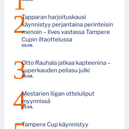
Tapparan harjoituskausi
käynnistyy perjantaina perinteisin
menoin – Ilves vastassa Tampere
Cupin iltaottelussa
06.08.
Otto Rauhala jatkaa kapteenina –
superkauden peliasu julki
06.08.
Mestarien liigan otteluliput
myynnissä
05.08.
Tampere Cup käynnistyy