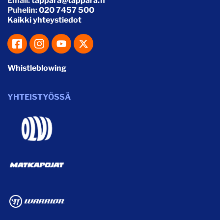
Email:
tappara@tappara.fi
Puhelin:
020 7457 500
Kaikki yhteystiedot
Whistleblowing
YHTEISTYÖSSÄ