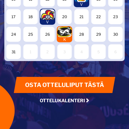
V
19
17
18
20
21
22
23
V
27
24
25
26
28
29
30
K
31
1
2
3
4
5
6
OSTA OTTELULIPUT TÄSTÄ
OTTELUKALENTERI