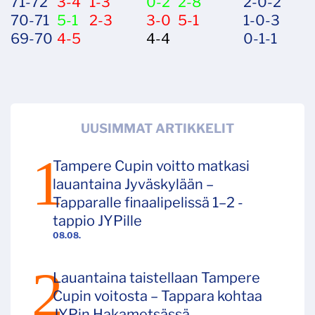
71-72
3-4
1-3
0-2
2-8
2-0-2
70-71
5-1
2-3
3-0
5-1
1-0-3
69-70
4-5
4-4
0-1-1
UUSIMMAT ARTIKKELIT
Tampere Cupin voitto matkasi
lauantaina Jyväskylään –
Tapparalle finaalipelissä 1–2 -
tappio JYPille
08.08.
Lauantaina taistellaan Tampere
Cupin voitosta – Tappara kohtaa
JYPin Hakametsässä