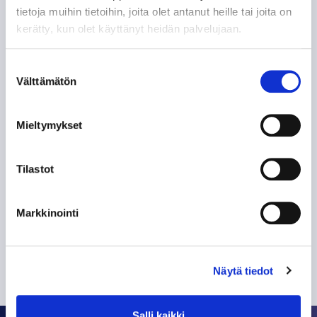
tietoja muihin tietoihin, joita olet antanut heille tai joita on
kerätty, kun olet käyttänyt heidän palvelujaan.
Suostumuksen
Välttämätön
valinta
Olen lukenut
tietosuojaselosteen
ja hyväksyn
henkilötietojeni käsittelyn
Mieltymykset
TILAA SÄHKÖPOSTIISI
Tilastot
Markkinointi
Näytä tiedot
Salli kaikki