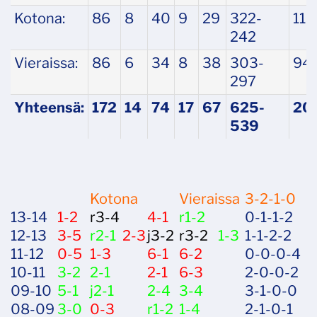
Kotona:
86
8
40
9
29
322-
113
242
Vieraissa:
86
6
34
8
38
303-
94
297
Yhteensä:
172
14
74
17
67
625-
20
539
Kotona
Vieraissa
3-2-1-0
13-14
1-2
r3-4
4-1
r1-2
0-1-1-2
12-13
3-5
r2-1
2-3
j3-2
r3-2
1-3
1-1-2-2
11-12
0-5
1-3
6-1
6-2
0-0-0-4
10-11
3-2
2-1
2-1
6-3
2-0-0-2
09-10
5-1
j2-1
2-4
3-4
3-1-0-0
08-09
3-0
0-3
r1-2
1-4
2-1-0-1