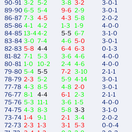
90-91
3-2
5-2
3-8
3-2
3-0-1
89-90
6-5
5-4
9-6
2-9
3-0-1
86-87
7-3
4-5
4-3
5-8
2-0-2
85-86
4-1
4-2
1-3
1-9
4-0-0
84-85
13-4
4-2
5-5
6-7
3-1-0
83-84
3-0
7-4
4-6
5-0
3-0-1
82-83
5-8
4-4
6-4
6-3
0-1-3
81-82
7-1
5-3
3-6
4-6
4-0-0
80-81
1-0
10-2
2-4
4-6
4-0-0
79-80
5-4
5-5
7-2
3-10
2-1-1
78-79
2-3
5-2
5-9
4-14
3-0-1
77-78
4-3
8-5
4-8
2-0
3-0-1
76-77
8-1
4-4
6-1
2-3
2-1-1
75-76
5-3
11-1
3-6
1-5
4-0-0
74-75
4-3
8-3
5-8
3-3
3-1-0
73-74
1-4
9-1
2-1
3-4
2-0-2
72-73
2-3
1-3
3-1
5-3
0-0-4