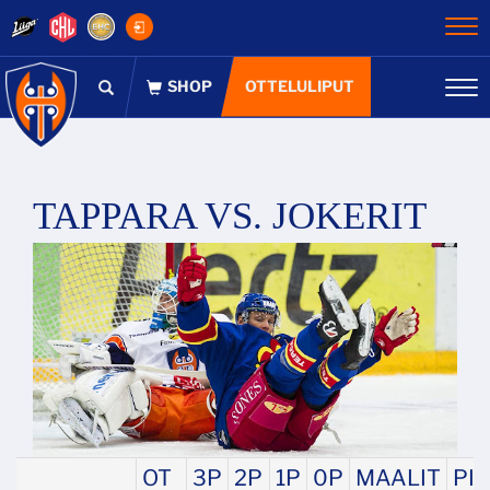
Na
OTTELULIPUT
Na
TAPPARA VS. JOKERIT
OT
3P
2P
1P
0P
MAALIT
PI