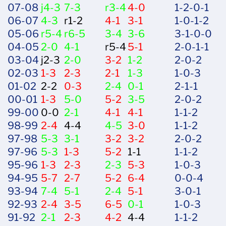
07-08
j4-3
7-3
r3-4
4-0
1-2-0-1
06-07
4-3
r1-2
4-1
3-1
1-0-1-2
05-06
r5-4
r6-5
3-4
3-6
3-1-0-0
04-05
2-0
4-1
r5-4
5-1
2-0-1-1
03-04
j2-3
2-0
3-2
1-2
2-0-2
02-03
1-3
2-3
2-1
1-3
1-0-3
01-02
2-2
0-3
2-4
0-1
2-1-1
00-01
1-3
5-0
5-2
3-5
2-0-2
99-00
0-0
2-1
4-1
4-1
1-1-2
98-99
2-4
4-4
4-5
3-0
1-1-2
97-98
5-3
3-1
3-2
3-2
2-0-2
97-96
5-3
1-3
5-2
1-1
1-1-2
95-96
1-3
2-3
2-3
5-3
1-0-3
94-95
5-7
2-7
5-2
6-4
0-0-4
93-94
7-4
5-1
2-4
5-1
3-0-1
92-93
2-4
3-5
6-5
0-1
1-0-3
91-92
2-1
2-3
4-2
4-4
1-1-2