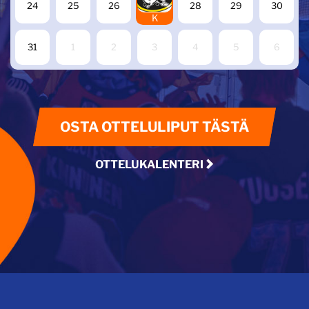
24
25
26
28
29
30
K
31
1
2
3
4
5
6
OSTA OTTELULIPUT TÄSTÄ
OTTELUKALENTERI