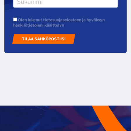
Olen lukenut
tietosuojaselosteen
ja hyväksyn
henkilötietojeni käsittelyn
TILAA SÄHKÖPOSTIISI