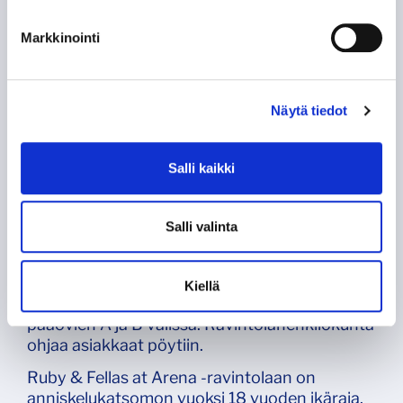
Markkinointi
Näytä tiedot
Saapuminen Ruby & Fellas
Salli kaikki
at Arenaan
Salli valinta
Ruby & Fellas at Arena sijaitsee areenan
kuudennessa kerroksessa. Ravintolaan
saavutaan areenan aulan hissillä tai viereisen
Kiellä
porraskäytävän kautta, jotka sijaitsevat
pääovien A ja B välissä. Ravintolahenkilökunta
ohjaa asiakkaat pöytiin.
Ruby & Fellas at Arena -ravintolaan on
anniskelukatsomon vuoksi 18 vuoden ikäraja.