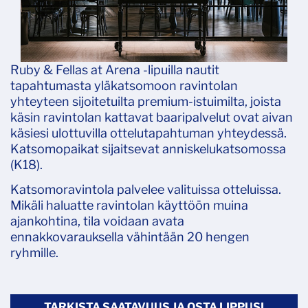
Ruby & Fellas at Arena -lipuilla nautit
tapahtumasta yläkatsomoon ravintolan
yhteyteen sijoitetuilta premium-istuimilta, joista
käsin ravintolan kattavat baaripalvelut ovat aivan
käsiesi ulottuvilla ottelutapahtuman yhteydessä.
Katsomopaikat sijaitsevat anniskelukatsomossa
(K18).
Katsomoravintola palvelee valituissa otteluissa.
Mikäli haluatte ravintolan käyttöön muina
ajankohtina, tila voidaan avata
ennakkovarauksella vähintään 20 hengen
ryhmille.
TARKISTA SAATAVUUS JA OSTA LIPPUSI