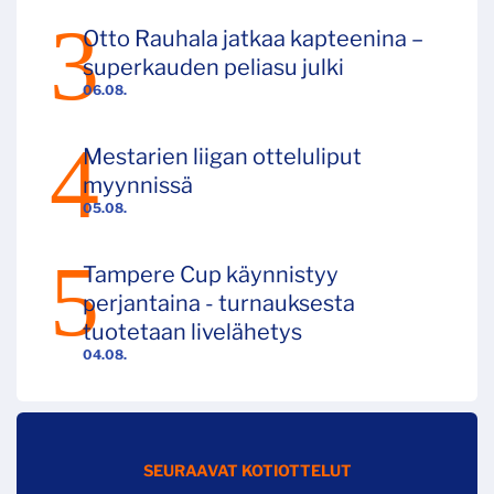
Otto Rauhala jatkaa kapteenina –
superkauden peliasu julki
06.08.
Mestarien liigan otteluliput
myynnissä
05.08.
Tampere Cup käynnistyy
perjantaina - turnauksesta
tuotetaan livelähetys
04.08.
SEURAAVAT KOTIOTTELUT