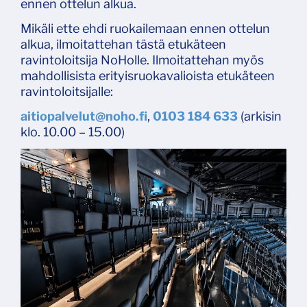
ennen ottelun alkua.
Mikäli ette ehdi ruokailemaan ennen ottelun
alkua, ilmoitattehan tästä etukäteen
ravintoloitsija NoHolle. Ilmoitattehan myös
mahdollisista erityisruokavalioista etukäteen
ravintoloitsijalle:
aitiopalvelut@noho.fi
,
0103 184 633
(arkisin
klo. 10.00 – 15.00)