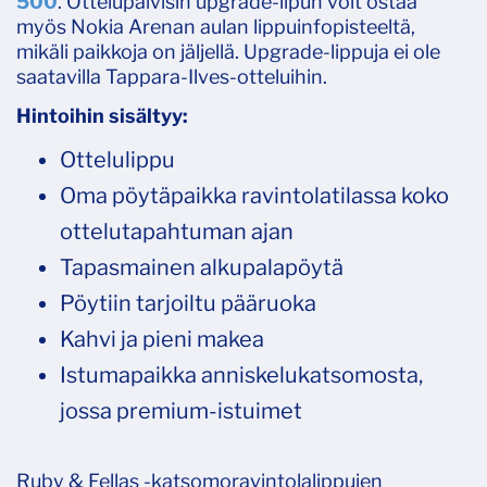
500
. Ottelupäivisin upgrade-lipun voit ostaa
myös Nokia Arenan aulan lippuinfopisteeltä,
mikäli paikkoja on jäljellä. Upgrade-lippuja ei ole
saatavilla Tappara-Ilves-otteluihin.
Hintoihin sisältyy:
Ottelulippu
Oma pöytäpaikka ravintolatilassa koko
ottelutapahtuman ajan
Tapasmainen alkupalapöytä
Pöytiin tarjoiltu pääruoka
Kahvi ja pieni makea
Istumapaikka anniskelukatsomosta,
jossa premium-istuimet
Ruby & Fellas -katsomoravintolalippujen