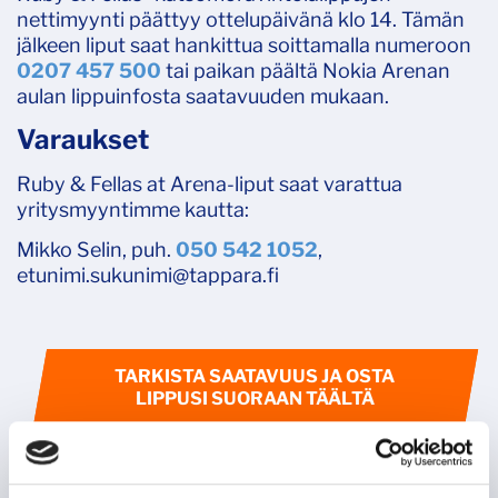
nettimyynti päättyy ottelupäivänä klo 14. Tämän
jälkeen liput saat hankittua soittamalla numeroon
0207 457
500
tai paikan päältä Nokia Arenan
aulan lippuinfosta saatavuuden mukaan.
Varaukset
Ruby & Fellas at Arena-liput saat varattua
yritysmyyntimme kautta:
Mikko Selin, puh.
050 542 1052
,
etunimi.sukunimi@tappara.fi
TARKISTA SAATAVUUS JA OSTA
LIPPUSI SUORAAN TÄÄLTÄ