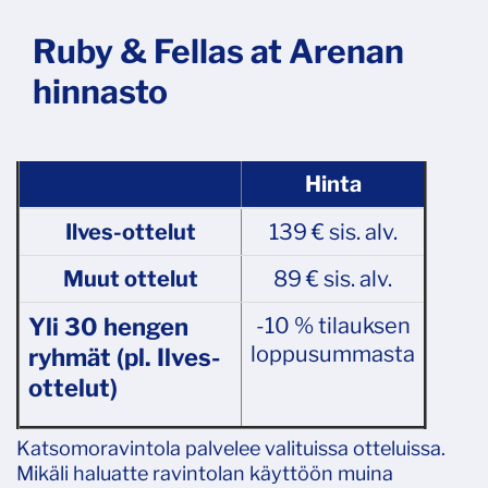
Ruby & Fellas at Arenan
hinnasto
Hinta
Ilves-ottelut
139 € sis. alv.
Muut ottelut
89 € sis. alv.
Yli 30 hengen
-10 % tilauksen
loppusummasta
ryhmät
(pl. Ilves-
ottelut)
Katsomoravintola palvelee valituissa otteluissa.
Mikäli haluatte ravintolan käyttöön muina