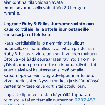
ajankohtina, tila voidaan avata
ennakkovarauksella vähintään 20 hengen
ryhmille.
Upgrade Ruby & Fellas -katsomoravintolaan
kausikorttilaisille ja ottelulipun ostaneille
runkosarjan otteluissa
Kausikorttilaisilla ja jo aiemmin ottelulipun
ostaneilla on mahdollisuus päivittää paikkansa
Ruby & Fellas-ravintolaan saatavuuden mukaan.
Ottelua voi jäädä seuraamaan ravintolan omille
yläkatsomon premium-tason istumapaikoille tai
erien ajaksi voi halutessaan siirtyä omalle
katsomopaikalleen. Upgrade-lippuun ei tulostu
viivakoodia, joten Nysse-matkoja ja sisäänpääsyä
varten tarvitsee kausikortin tai ottelulipun.
Upgrade-lipun voit ostaa käymällä Tapparan
toimistolla tai soittamalla numeroon
0207 457