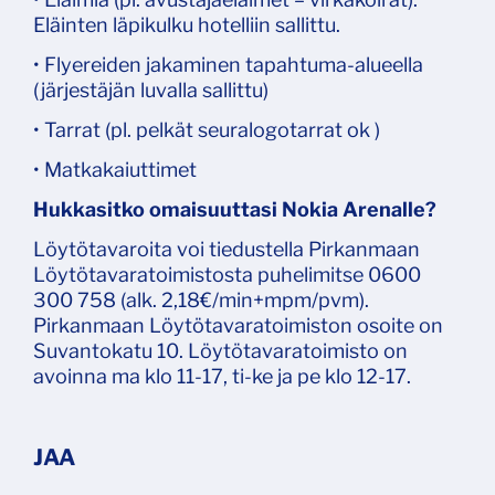
Eläinten läpikulku hotelliin sallittu.
• Flyereiden jakaminen tapahtuma-alueella
(järjestäjän luvalla sallittu)
• Tarrat (pl. pelkät seuralogotarrat ok )
• Matkakaiuttimet
Hukkasitko omaisuuttasi Nokia Arenalle?
Löytötavaroita voi tiedustella Pirkanmaan
Löytötavaratoimistosta puhelimitse 0600
300 758 (alk. 2,18€/min+mpm/pvm).
Pirkanmaan Löytötavaratoimiston osoite on
Suvantokatu 10. Löytötavaratoimisto on
avoinna ma klo 11-17, ti-ke ja pe klo 12-17.