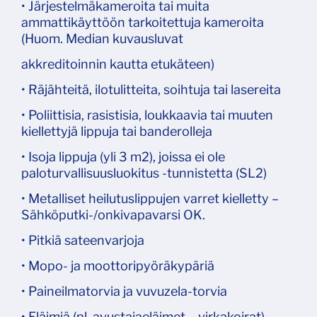
• Järjestelmäkameroita tai muita
ammattikäyttöön tarkoitettuja kameroita
(Huom. Median kuvausluvat
akkreditoinnin kautta etukäteen)
• Räjähteitä, ilotulitteita, soihtuja tai lasereita
• Poliittisia, rasistisia, loukkaavia tai muuten
kiellettyjä lippuja tai banderolleja
• Isoja lippuja (yli 3 m2), joissa ei ole
paloturvallisuusluokitus -tunnistetta (SL2)
• Metalliset heilutuslippujen varret kielletty –
Sähköputki-/onkivapavarsi OK.
• Pitkiä sateenvarjoja
• Mopo- ja moottoripyöräkypäriä
• Paineilmatorvia ja vuvuzela-torvia
• Eläimiä (pl. avustajaeläimet – virkakoirat).