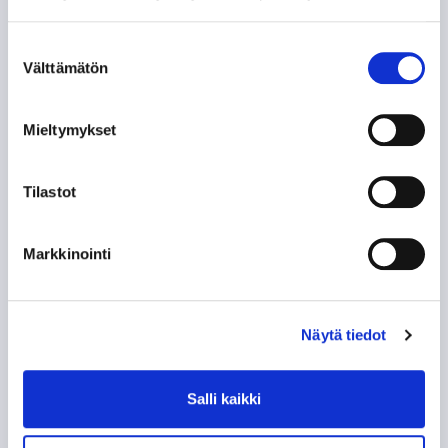
Cupin finaaliin – Ilves kumoon
Hakametsässä numeroin 3–2!
Suostumuksen
07.08.
Välttämätön
valinta
Tampere Cupin kattava infopaketti
Mieltymykset
06.08.
Tilastot
Tapparan harjoituskausi
käynnistyy perjantaina perinteisin
menoin – Ilves vastassa Tampere
Markkinointi
Cupin iltaottelussa
06.08.
Näytä tiedot
Salli kaikki
SEURAAVAT KOTIOTTELUT
TORSTAI 27.8. 18:30