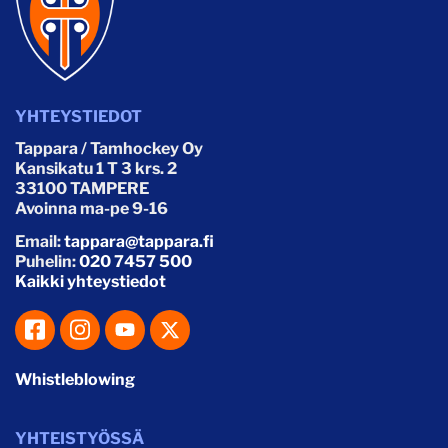
YHTEYSTIEDOT
Tappara / Tamhockey Oy
Kansikatu 1 T 3 krs. 2
33100 TAMPERE
Avoinna ma-pe 9-16
Email:
tappara@tappara.fi
Puhelin:
020 7457 500
Kaikki yhteystiedot
Whistleblowing
YHTEISTYÖSSÄ