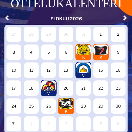
OTTELUKALENTERI
ELOKUU
2026
27
28
29
30
31
1
2
7
8
3
4
5
6
9
K
K
14
10
11
12
13
15
16
V
19
17
18
20
21
22
23
V
27
24
25
26
28
29
30
K
31
1
2
3
4
5
6