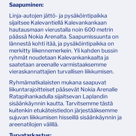
Saapuminen:
Linja-autojen jättö- ja pysäköintipaikka
sijaitsee Kalevantiellä Kalevankankaan
hautausmaan vierustalla noin 600 metrin
päässä Nokia Arenalta. Saapumissuunta on
lännestä kohti itää, ja pysäköintipaikka on
merkitty liikennemerkein. Yli kahden bussin
ryhmät noudetaan Kalevankankaalta ja
saatetaan areenalle varmistaaksemme
vieraskannattajien turvallisen liikkumisen.
Ryhmämatkalaisten mukana saapuvat
liikuntarajoitteiset pääsevät Nokia Arenalle
Ratapihankadulla sijaitsevan Laplandin
sisäänkäynnin kautta. Tarvitsemme tästä
kuitenkin etukäteistiedon järjestääksemme
sujuvan liikkumisen hisseillä sisäänkäynnin ja
areenatilojen välillä.
Turvatarkastus: