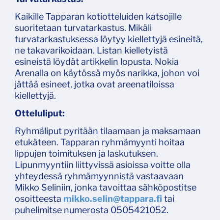
Kaikille Tapparan kotiotteluiden katsojille
suoritetaan turvatarkastus. Mikäli
turvatarkastuksessa löytyy kiellettyjä esineitä,
ne takavarikoidaan. Listan kielletyistä
esineistä löydät artikkelin lopusta. Nokia
Arenalla on käytössä myös narikka, johon voi
jättää esineet, jotka ovat areenatiloissa
kiellettyjä.
Otteluliput:
Ryhmäliput pyritään tilaamaan ja maksamaan
etukäteen. Tapparan ryhmämyynti hoitaa
lippujen toimituksen ja laskutuksen.
Lipunmyyntiin liittyvissä asioissa voitte olla
yhteydessä ryhmämyynnistä vastaavaan
Mikko Seliniin, jonka tavoittaa sähköpostitse
osoitteesta
mikko.selin@tappara.fi
tai
puhelimitse numerosta 0505421052.