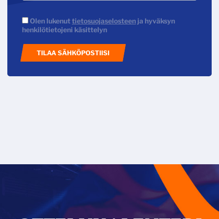
Olen lukenut
tietosuojaselosteen
ja hyväksyn
henkilötietojeni käsittelyn
TILAA SÄHKÖPOSTIISI