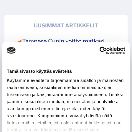
UUSIMMAT ARTIKKELIT
Tampere Cupin voitto matkasi
lauantaina Jyväskylään –
Tapparalle finaalipelissä 1–2 -
tappio JYPille
08.08.
Tämä sivusto käyttää evästeitä
Käytämme evästeitä tarjoamamme sisällön ja mainosten
Lauantaina taistellaan Tampere
räätälöimiseen, sosiaalisen median ominaisuuksien
tukemiseen ja kävijämäärämme analysoimiseen. Lisäksi
Cupin voitosta – Tappara kohtaa
jaamme sosiaalisen median, mainosalan ja analytiikka-
JYPin Hakametsässä
alan kumppaneillemme tietoja siitä, miten käytät
08.08.
sivustoamme. Kumppanimme voivat yhdistää näitä
tietoja muihin tietoihin, joita olet antanut heille tai joita on
Tappara eteni perjantaina Tampere
kerätty, kun olet käyttänyt heidän palvelujaan.