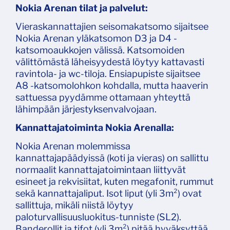
Nokia Arenan tilat ja palvelut:
Vieraskannattajien seisomakatsomo sijaitsee
Nokia Arenan yläkatsomon D3 ja D4 -
katsomoaukkojen välissä. Katsomoiden
välittömästä läheisyydestä löytyy kattavasti
ravintola- ja wc-tiloja. Ensiapupiste sijaitsee
A8 -katsomolohkon kohdalla, mutta haaverin
sattuessa pyydämme ottamaan yhteyttä
lähimpään järjestyksenvalvojaan.
Kannattajatoiminta Nokia Arenalla:
Nokia Arenan molemmissa
kannattajapäädyissä (koti ja vieras) on sallittu
normaalit kannattajatoimintaan liittyvät
esineet ja rekvisiitat, kuten megafonit, rummut
sekä kannattajaliput. Isot liput (yli 3m²) ovat
sallittuja, mikäli niistä löytyy
paloturvallisuusluokitus-tunniste (SL2).
Banderollit ja tifot (yli 3m²) pitää hyväksyttää