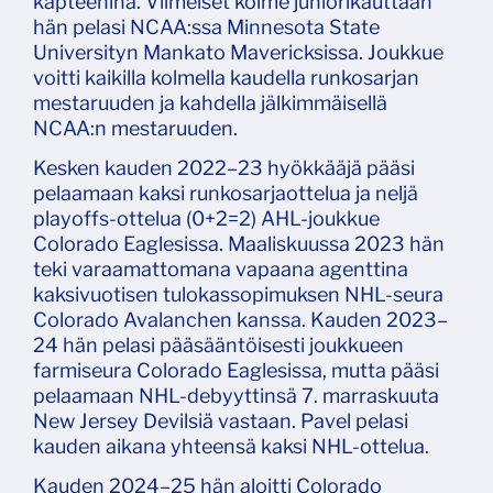
kapteenina. Viimeiset kolme juniorikauttaan
hän pelasi NCAA:ssa Minnesota State
Universityn Mankato Mavericksissa. Joukkue
voitti kaikilla kolmella kaudella runkosarjan
mestaruuden ja kahdella jälkimmäisellä
NCAA:n mestaruuden.
Kesken kauden 2022–23 hyökkääjä pääsi
pelaamaan kaksi runkosarjaottelua ja neljä
playoffs-ottelua (0+2=2) AHL-joukkue
Colorado Eaglesissa. Maaliskuussa 2023 hän
teki varaamattomana vapaana agenttina
kaksivuotisen tulokassopimuksen NHL-seura
Colorado Avalanchen kanssa. Kauden 2023–
24 hän pelasi pääsääntöisesti joukkueen
farmiseura Colorado Eaglesissa, mutta pääsi
pelaamaan NHL-debyyttinsä 7. marraskuuta
New Jersey Devilsiä vastaan. Pavel pelasi
kauden aikana yhteensä kaksi NHL-ottelua.
Kauden 2024–25 hän aloitti Colorado