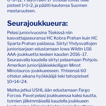
pisteet 1+1=2, ja päätti kautensa Suomen
mestaruuteen.
Seurajoukkueura:
Pelasi juniorivuosina Tšekissä niin
kasvattajaseuransa HC Kobra Prahan kuin HC
Sparta Prahan paidassa. Siirtyi Yhdysvaltojen
juniorisarjaan edustamaan Iowa Wildin U16
AAA-joukkuetta kesken kauden 2016–17.
Seuraavalla kaudella siirtyi pelaamaan Pohjois-
Amerikan juniorijääkiekkoliigan Minot
Minotauros-joukkueeseen. Yhteensä 60
ottelun aikana hyökkääjä teki tehopisteet
10+14=24.
Matka jatkui USHL:ään edustamaan Fargo
Forcea. Pavel pelasi joukkueessa kaksi kautta,
toimien jälkimmäisellä kaudella joukkueen