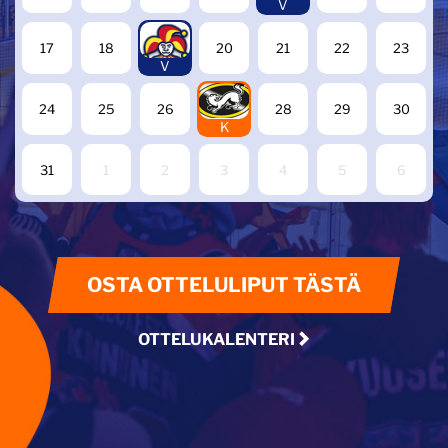
V
19
17
18
20
21
22
23
V
27
24
25
26
28
29
30
K
31
1
2
3
4
5
6
OSTA OTTELULIPUT TÄSTÄ
OTTELUKALENTERI