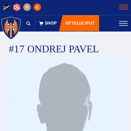
Na
OTTELULIPUT
Na
#17 ONDREJ PAVEL