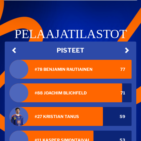
PELAAJATILASTOT
PISTEET
#78 BENJAMIN RAUTIAINEN
77
#88 JOACHIM BLICHFELD
71
#27 KRISTIAN TANUS
59
#11 KASPER SIMONTAIVAL
53