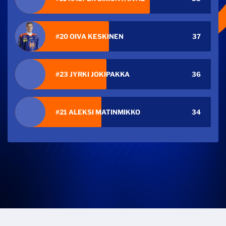
#20 OIVA KESKINEN
37
#23 JYRKI JOKIPAKKA
36
#21 ALEKSI MATINMIKKO
34