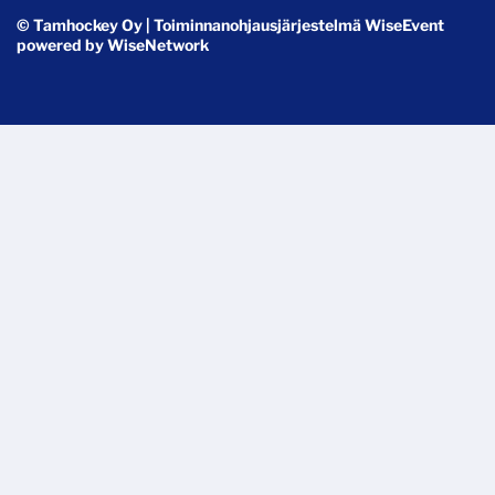
© Tamhockey Oy
| Toiminnanohjausjärjestelmä
WiseEvent
powered by
WiseNetwork