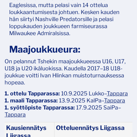
Eaglesissa, mutta pelasi vain 14 ottelua
loukkaantumisesta johtuen. Kesken kauden
hän siirtyi Nashville Predatorsille ja pelasi
loppukauden joukkueen farmiseurassa
Milwaukee Admiralsissa.
Maajoukkueura:
On pelannut Tshekin maajoukkueessa U16, U17,
U18 ja U20 ikäluokissa. Kaudella 2017–18 U18-
joukkue voitti Ivan Hlinkan muistoturnauksessa
hopeaa.
1. ottelu Tapparassa:
10.9.2025 Lukko–
Tappara
1. maali Tapparassa:
13.9.2025 KalPa–
Tappara
1. syöttöpiste Tapparassa:
17.9.2025 SaiPa–
Tappara
Kausiennätys
Otteluennätys Liigassa
Liigassa