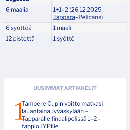
6 maalia
1+1=2 (26.12.2025
Tappara
–Pelicans)
6 syöttöä
1 maali
12 pistettä
1 syöttö
UUSIMMAT ARTIKKELIT
Tampere Cupin voitto matkasi
lauantaina Jyväskylään –
Tapparalle finaalipelissä 1–2 -
tappio JYPille