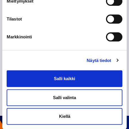
Mieltymykset
Tappara uutiskirje
Tilastot
Markkinointi
Näytä tiedot
Olen lukenut
tietosuojaselosteen
ja hyväksyn
Salli kaikki
henkilötietojeni käsittelyn
TILAA SÄHKÖPOSTIISI
Salli valinta
Kiellä