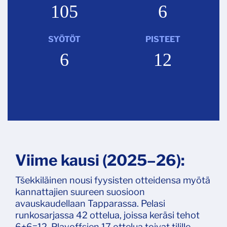
105
6
SYÖTÖT
PISTEET
6
12
Viime kausi (2025–26):
Tšekkiläinen nousi fyysisten otteidensa myötä
kannattajien suureen suosioon
avauskaudellaan Tapparassa. Pelasi
runkosarjassa 42 ottelua, joissa keräsi tehot
6+6=12. Playoffsien 17 ottelua toivat tilille