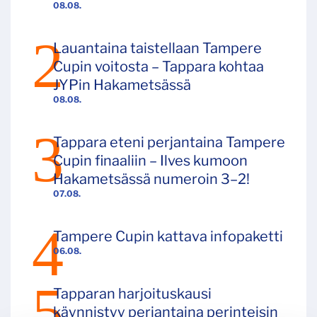
08.08.
Lauantaina taistellaan Tampere
Cupin voitosta – Tappara kohtaa
JYPin Hakametsässä
08.08.
Tappara eteni perjantaina Tampere
Cupin finaaliin – Ilves kumoon
Hakametsässä numeroin 3–2!
07.08.
Tampere Cupin kattava infopaketti
06.08.
Tapparan harjoituskausi
käynnistyy perjantaina perinteisin