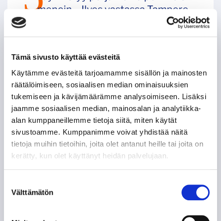
menoin – Ilves vastassa Tampere
Cupin iltaottelussa
06.08.
Tämä sivusto käyttää evästeitä
Käytämme evästeitä tarjoamamme sisällön ja mainosten
SEURAAVAT KOTIOTTELUT
räätälöimiseen, sosiaalisen median ominaisuuksien
tukemiseen ja kävijämäärämme analysoimiseen. Lisäksi
TORSTAI 27.8. 18:30
jaamme sosiaalisen median, mainosalan ja analytiikka-
alan kumppaneillemme tietoja siitä, miten käytät
VS.
sivustoamme. Kumppanimme voivat yhdistää näitä
tietoja muihin tietoihin, joita olet antanut heille tai joita on
kerätty, kun olet käyttänyt heidän palvelujaan.
VIP
Suostumuksen
Välttämätön
valinta