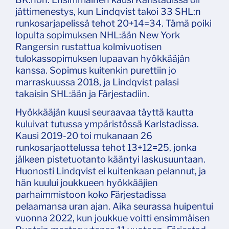
jättimenestys, kun Lindqvist takoi 33 SHL:n
runkosarjapelissä tehot 20+14=34. Tämä poiki
lopulta sopimuksen NHL:ään New York
Rangersin rustattua kolmivuotisen
tulokassopimuksen lupaavan hyökkääjän
kanssa. Sopimus kuitenkin purettiin jo
marraskuussa 2018, ja Lindqvist palasi
takaisin SHL:ään ja Färjestadiin.
Hyökkääjän kuusi seuraavaa täyttä kautta
kuluivat tutussa ympäristössä Karlstadissa.
Kausi 2019-20 toi mukanaan 26
runkosarjaottelussa tehot 13+12=25, jonka
jälkeen pistetuotanto kääntyi laskusuuntaan.
Huonosti Lindqvist ei kuitenkaan pelannut, ja
hän kuului joukkueen hyökkääjien
parhaimmistoon koko Färjestadissa
pelaamansa uran ajan. Aika seurassa huipentui
vuonna 2022, kun joukkue voitti ensimmäisen