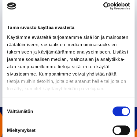
Tämä sivusto käyttää evästeitä
Käytämme evästeitä tarjoamamme sisällön ja mainosten
räätälöimiseen, sosiaalisen median ominaisuuksien
tukemiseen ja kävijämäärämme analysoimiseen. Lisäksi
jaamme sosiaalisen median, mainosalan ja analytiikka-
Olen lukenut
tietosuojaselosteen
ja hyväksyn
alan kumppaneillemme tietoja siitä, miten käytät
henkilötietojeni käsittelyn
sivustoamme. Kumppanimme voivat yhdistää näitä
tietoja muihin tietoihin, joita olet antanut heille tai joita on
TILAA SÄHKÖPOSTIISI
kerätty, kun olet käyttänyt heidän palvelujaan.
Suostumuksen
Välttämätön
valinta
Mieltymykset