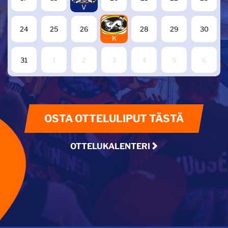
V
27
24
25
26
28
29
30
K
31
1
2
3
4
5
6
OSTA OTTELULIPUT TÄSTÄ
OTTELUKALENTERI