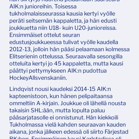
AIK:n junioreihin. Toisessa
tukholmalaisseurassa kausia kertyi vyölle
peräti seitsemän kappaletta, ja hän edusti
joukkuetta niin U18- kuin U20-junioreissa.
Ensimmäiset ottelut seuran
edustusjoukkueessa tulivat vyölle kaudella
2012-13, jolloin hän pääsi pelaamaan kolmessa
Elitserienin ottelussa. Seuraavalla sesongilla
otteluita kertyi jo 45 kappaletta, mutta kausi
päättyi pettymykseen AIK:n pudottua
HockeyAllsvenskaniin.
Lindqvist nousi kaudeksi 2014-15 AIK:n
kapteenistoon, kun hänen pelipaitaansa
ommeltiin A-kirjain. Joukkue oli lähellä nousta
takaisin SHL:ään, mutta lopulta paluu
pääsarjatasolle ei onnistunut. Hän kiekkoili
Tukholmassa vielä kahden seuraavan kauden
aikana, jonka jälkeen edessä oli siirto Färjestad
BK:hon. Ensimmäinen kausi Karlstadissa oli