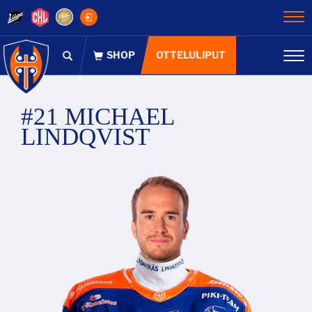
Na
OTTELULIPUT
Na
#21 MICHAEL
LINDQVIST