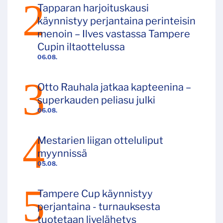
Tapparan harjoituskausi
käynnistyy perjantaina perinteisin
menoin – Ilves vastassa Tampere
Cupin iltaottelussa
06.08.
Otto Rauhala jatkaa kapteenina –
superkauden peliasu julki
06.08.
Mestarien liigan otteluliput
myynnissä
05.08.
Tampere Cup käynnistyy
perjantaina - turnauksesta
tuotetaan livelähetys