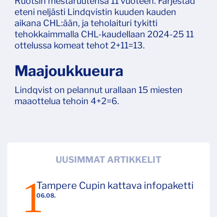
Ruotsin mestaruutensa 11 vuoteen. Färjestad
eteni neljästi Lindqvistin kuuden kauden
aikana CHL:ään, ja teholaituri tykitti
tehokkaimmalla CHL-kaudellaan 2024-25 11
ottelussa komeat tehot 2+11=13.
Maajoukkueura
Lindqvist on pelannut urallaan 15 miesten
maaottelua tehoin 4+2=6.
UUSIMMAT ARTIKKELIT
Tampere Cupin kattava infopaketti
06.08.