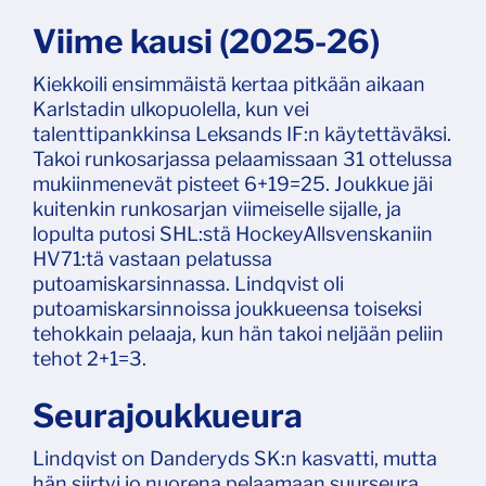
Viime kausi (2025-26)
Kiekkoili ensimmäistä kertaa pitkään aikaan
Karlstadin ulkopuolella, kun vei
talenttipankkinsa Leksands IF:n käytettäväksi.
Takoi runkosarjassa pelaamissaan 31 ottelussa
mukiinmenevät pisteet 6+19=25. Joukkue jäi
kuitenkin runkosarjan viimeiselle sijalle, ja
lopulta putosi SHL:stä HockeyAllsvenskaniin
HV71:tä vastaan pelatussa
putoamiskarsinnassa. Lindqvist oli
putoamiskarsinnoissa joukkueensa toiseksi
tehokkain pelaaja, kun hän takoi neljään peliin
tehot 2+1=3.
Seurajoukkueura
Lindqvist on Danderyds SK:n kasvatti, mutta
hän siirtyi jo nuorena pelaamaan suurseura