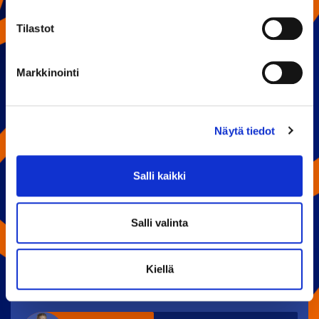
Tilastot
PELAAJATILASTOT
Markkinointi
PISTEET
#78 BENJAMIN RAUTIAINEN
77
Näytä tiedot
#88 JOACHIM BLICHFELD
71
Salli kaikki
Salli valinta
#27 KRISTIAN TANUS
59
Kiellä
#11 KASPER SIMONTAIVAL
53