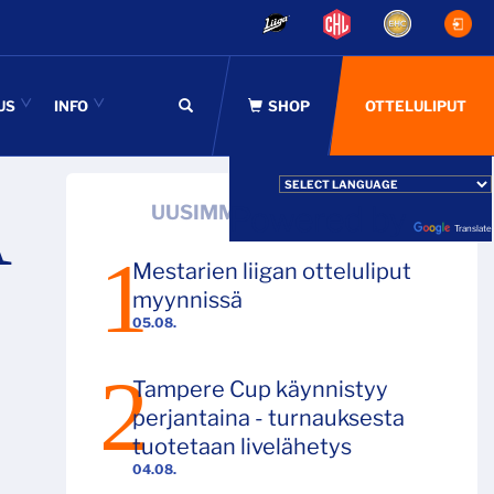
US
INFO
OTTELULIPUT
Ä
Powered by
UUSIMMAT ARTIKKELIT
Translate
Mestarien liigan otteluliput
myynnissä
05.08.
Tampere Cup käynnistyy
perjantaina - turnauksesta
tuotetaan livelähetys
04.08.