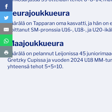
Seurajoukkueura
Väärälä on Tapparan oma kasvatti, ja hän on
Voittanut SM-pronssia U16-, U18-, ja U20-ikä
Maajoukkueura
Väärälä on pelannut Leijonissa 45 juniorim
Gretzky Cupissa ja vuoden 2024 U18 MM-tur
yhteensä tehot 5+5=10.