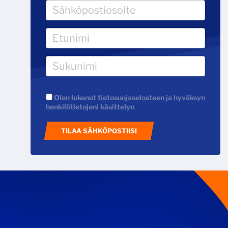
Olen lukenut
tietosuojaselosteen
ja hyväksyn
henkilötietojeni käsittelyn
TILAA SÄHKÖPOSTIISI