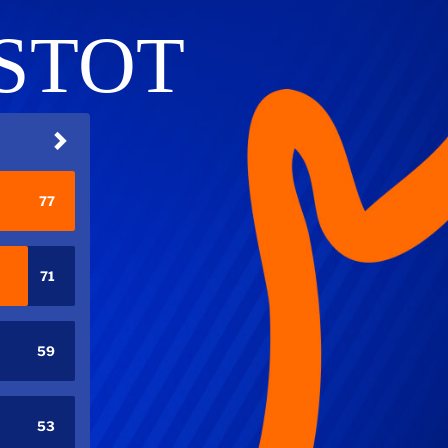
STOT
77
71
59
53