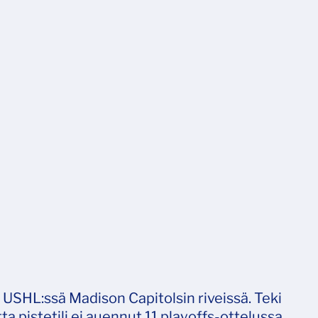
 USHL:ssä Madison Capitolsin riveissä. Teki
 pistetili ei auennut 11 playoffs-ottelussa.