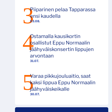
Piiparinen pelaa Tapparassa
ensi kaudella
03.08.
Ostamalla kausikortin
osallistut Eppu Normaalin
jäähyväiskonsertin lippujen
arvontaan
31.07.
Varaa pikkujouluaitio, saat
kaksi lippua Eppu Normaalin
jäähyväiskeikalle
30.07.