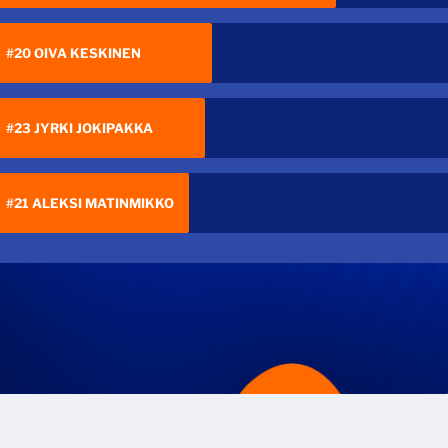
#20 OIVA KESKINEN
#23 JYRKI JOKIPAKKA
#21 ALEKSI MATINMIKKO