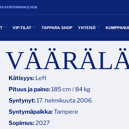
RA PERFORMANCE HUB
UT
VIP-TILAT
TAPPARA-SHOP
YHTEISÖ
KUMPPANU
E VÄÄRÄL
Kätisyys:
Left
Pituus ja paino:
185 cm / 84 kg
Syntynyt:
17. helmikuuta 2006
Syntymäpaikka:
Tampere
Sopimus:
2027