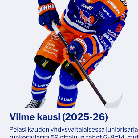
Viime kausi (2025-26)
Pelasi kauden yhdysvaltalaisessa juniorisarja
runkosarjassa 59 otteluun tehot 6+8=14, mutta