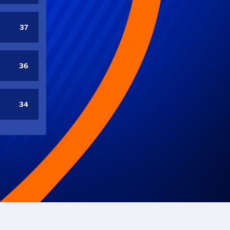
37
36
34