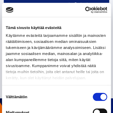
Tappara uutiskirje
Tämä sivusto käyttää evästeitä
Käytämme evästeitä tarjoamamme sisällön ja mainosten
räätälöimiseen, sosiaalisen median ominaisuuksien
tukemiseen ja kävijämäärämme analysoimiseen. Lisäksi
jaamme sosiaalisen median, mainosalan ja analytiikka-
alan kumppaneillemme tietoja siitä, miten käytät
Olen lukenut
tietosuojaselosteen
ja hyväksyn
sivustoamme. Kumppanimme voivat yhdistää näitä
henkilötietojeni käsittelyn
tietoja muihin tietoihin, joita olet antanut heille tai joita on
kerätty, kun olet käyttänyt heidän palvelujaan.
TILAA SÄHKÖPOSTIISI
Suostumuksen
Välttämätön
valinta
Mieltymykset