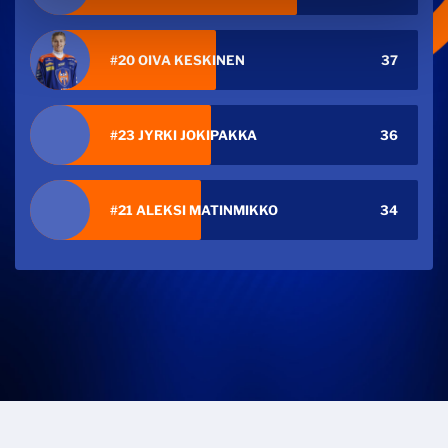
#20 OIVA KESKINEN
37
#23 JYRKI JOKIPAKKA
36
#21 ALEKSI MATINMIKKO
34