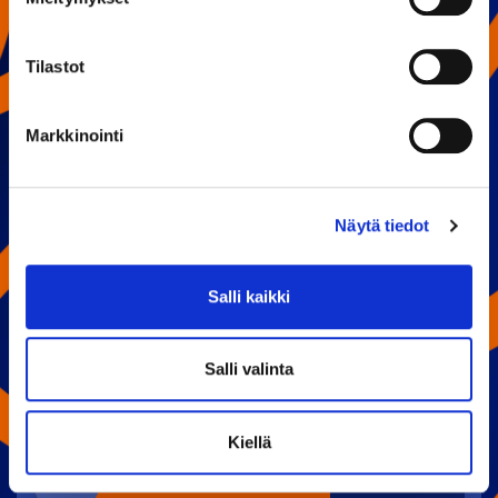
Tilastot
PELAAJATILASTOT
Markkinointi
PISTEET
Näytä tiedot
#78 BENJAMIN RAUTIAINEN
77
Salli kaikki
#88 JOACHIM BLICHFELD
71
Salli valinta
#27 KRISTIAN TANUS
59
Kiellä
#11 KASPER SIMONTAIVAL
53