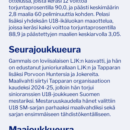
ottelussa, joista keräsi 12 voittoa
torjuntaprosentilla 90,0, ja päästi keskimäärin
2,8 maalia 60 peliminuuttia kohden. Pelasi
lisäksi yhdeksän U18-ikäluokan maaottelua,
joissa keräsi kaksi voittoa torjuntaprosentilla
88,9 ja päästettyjen maalien keskiarvolla 3,05.
Seurajoukkueura
Gammals on loviisalaisen LJK:n kasvatti, ja hän
on edustanut junioriurallaan LJK:n ja Tapparan
lisäksi Porvoon Huntersia ja Jokereita.
Maalivahti siirtyi Tapparan organisaatioon
kaudeksi 2024-25, jolloin hän torjui
sinioranssien U18-joukkueen Suomen
mestariksi. Mestaruuskaudella hänet valittiin
U18 SM-sarjan parhaaksi maalivahdiksi sekä
sarjan ensimmäiseen tähdistökentälliseen.
Maajoukkueura