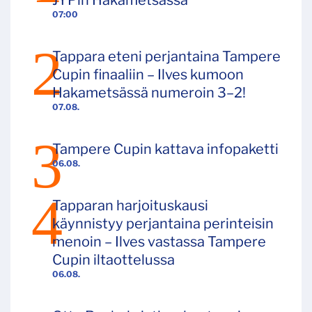
JYPin Hakametsässä
07:00
Tappara eteni perjantaina Tampere
Cupin finaaliin – Ilves kumoon
Hakametsässä numeroin 3–2!
07.08.
Tampere Cupin kattava infopaketti
06.08.
Tapparan harjoituskausi
käynnistyy perjantaina perinteisin
menoin – Ilves vastassa Tampere
Cupin iltaottelussa
06.08.