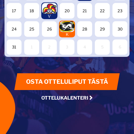
19
17
18
20
21
22
23
V
27
24
25
26
28
29
30
K
31
1
2
3
4
5
6
OSTA OTTELULIPUT TÄSTÄ
OTTELUKALENTERI