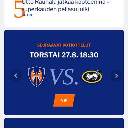
Otto Rauhala jatkaa kapteenina –
superkauden peliasu julki
06.08.
SEURAAVAT KOTIOTTELUT
TORSTAI 27.8. 18:30
VS.
VIP