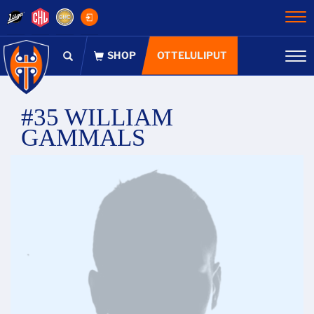
Na
OTTELULIPUT
Na
#35 WILLIAM
GAMMALS