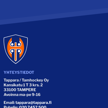
YHTEYSTIEDOT
Tappara / Tamhockey Oy
Kansikatu 1 T 3 krs. 2
33100 TAMPERE
Avoinna ma-pe 9-16
Email:
tappara@tappara.fi
Puhelin:
020 7457 500