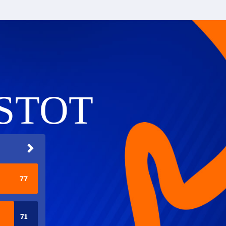
STOT
77
71