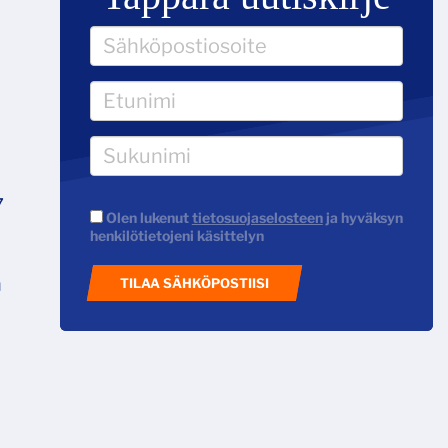
7
Olen lukenut
tietosuojaselosteen
ja hyväksyn
henkilötietojeni käsittelyn
n
TILAA SÄHKÖPOSTIISI