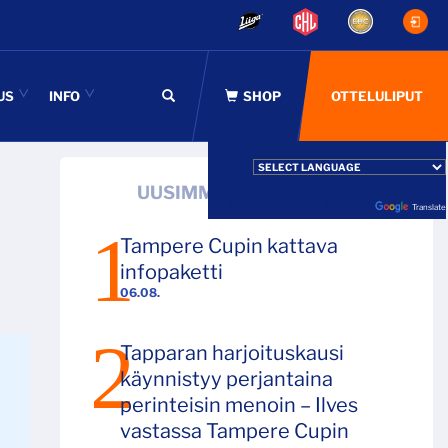
US
INFO
OTTELULIPUT
Powered by
UUSIMMAT ARTIKKELIT
Translate
Tampere Cupin kattava
infopaketti
06.08.
Tapparan harjoituskausi
käynnistyy perjantaina
perinteisin menoin – Ilves
vastassa Tampere Cupin