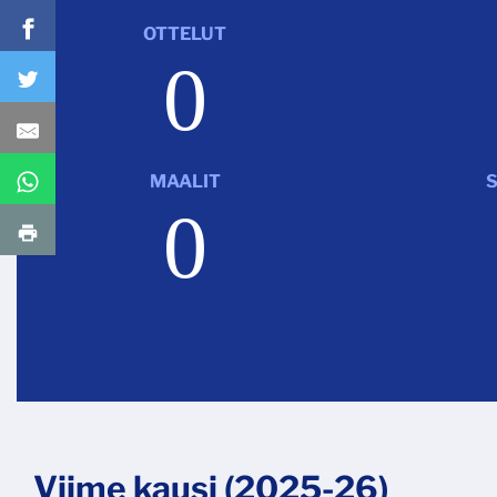
OTTELUT
0
MAALIT
0
Viime kausi (2025-26)