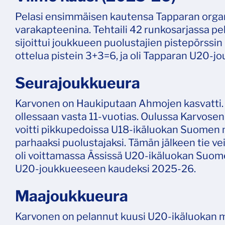
Pelasi ensimmäisen kautensa Tapparan organ
varakapteenina. Tehtaili 42 runkosarjassa pe
sijoittui joukkueen puolustajien pistepörssin
ottelua pistein 3+3=6, ja oli Tapparan U20-j
Seurajoukkueura
Karvonen on Haukiputaan Ahmojen kasvatti. H
ollessaan vasta 11-vuotias. Oulussa Karvosen
voitti pikkupedoissa U18-ikäluokan Suomen m
parhaaksi puolustajaksi. Tämän jälkeen tie ve
oli voittamassa Ässissä U20-ikäluokan Suom
U20-joukkueeseen kaudeksi 2025-26.
Maajoukkueura
Karvonen on pelannut kuusi U20-ikäluokan 