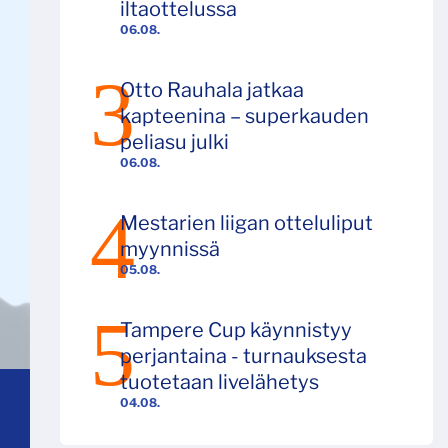
iltaottelussa
06.08.
Otto Rauhala jatkaa
kapteenina – superkauden
peliasu julki
06.08.
Mestarien liigan otteluliput
myynnissä
05.08.
Tampere Cup käynnistyy
perjantaina - turnauksesta
tuotetaan livelähetys
04.08.