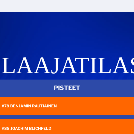
ELAAJATILA
PISTEET
#78 BENJAMIN RAUTIAINEN
#88 JOACHIM BLICHFELD