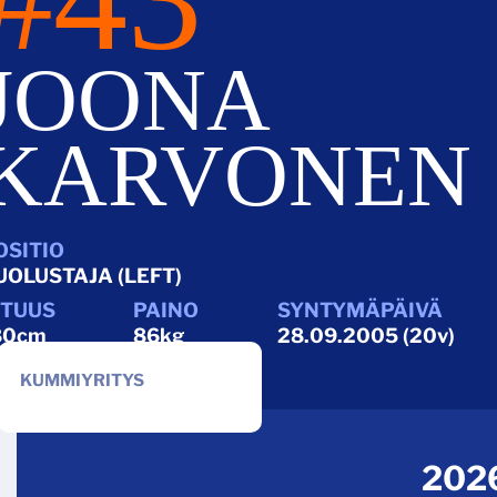
JOONA
KARVONEN
UOLUSTAJA (LEFT)
80cm
86kg
28.09.2005 (20v)
KUMMIYRITYS
2026