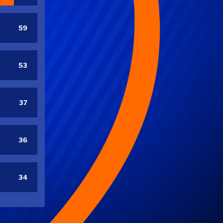
59
53
37
36
34