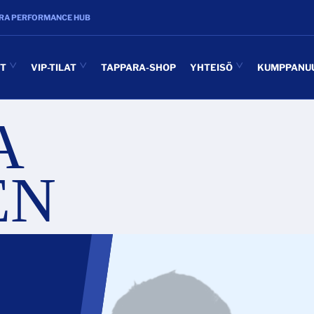
RA PERFORMANCE HUB
UT
VIP-TILAT
TAPPARA-SHOP
YHTEISÖ
KUMPPANU
A
EN