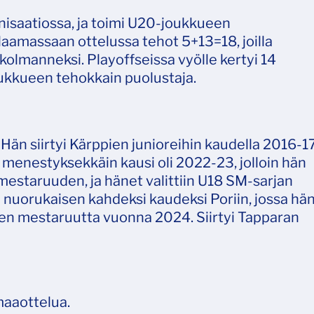
isaatiossa, ja toimi U20-joukkueen
laamassaan ottelussa tehot 5+13=18, joilla
 kolmanneksi. Playoffseissa vyölle kertyi 14
oukkueen tehokkain puolustaja.
än siirtyi Kärppien junioreihin kaudella 2016-1
 menestyksekkäin kausi oli 2022-23, jolloin hän
estaruuden, ja hänet valittiin U18 SM-sarjan
i nuorukaisen kahdeksi kaudeksi Poriin, jossa hä
en mestaruutta vuonna 2024. Siirtyi Tapparan
maaottelua.