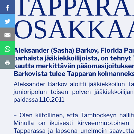
TAPPARA
OSAKKA
Aleksander (Sasha) Barkov, Florida Pa
parhaista jääkiekkoilijoista, on tehn
kautta merkittävän pääomasijoituksen
Barkovista tulee Tapparan kolmanneks
Aleksander Barkov aloitti jääkiekkoilun 
junioripolun toisen polven jääkiekkoilij
paidassa 1.10.2011.
– Olen kiitollinen, että Tamhockeyn halli
Minulla on ikuisesti kirveenmuotoinen
Tapparassa ja lapsena unelmoin saavutta