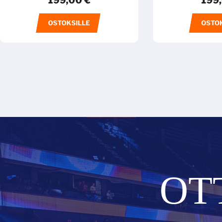
199,00
€
199
OSTOKSILLE
OSTO
OT