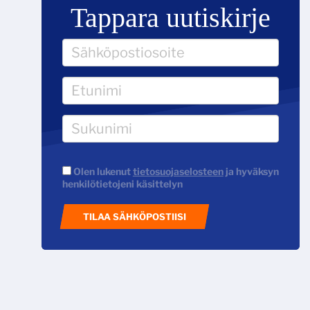
Tappara uutiskirje
Olen lukenut
tietosuojaselosteen
ja hyväksyn
henkilötietojeni käsittelyn
TILAA SÄHKÖPOSTIISI