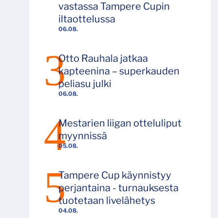
vastassa Tampere Cupin
iltaottelussa
06.08.
Otto Rauhala jatkaa
kapteenina – superkauden
peliasu julki
06.08.
Mestarien liigan otteluliput
myynnissä
05.08.
Tampere Cup käynnistyy
perjantaina - turnauksesta
tuotetaan livelähetys
04.08.