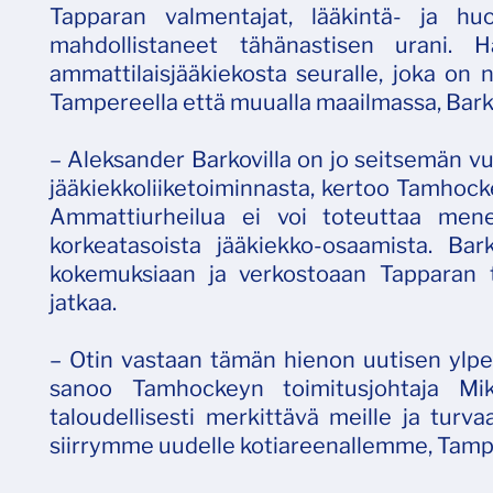
Tapparan valmentajat, lääkintä- ja hu
mahdollistaneet tähänastisen urani. 
ammattilaisjääkiekosta seuralle, joka on n
Tampereella että muualla maailmassa, Bark
– Aleksander Barkovilla on jo seitsemän
jääkiekkoliiketoiminnasta, kertoo Tamhocke
Ammattiurheilua ei voi toteuttaa menesty
korkeatasoista jääkiekko-osaamista. Bar
kokemuksiaan ja verkostoaan Tapparan tu
jatkaa.
– Otin vastaan tämän hienon uutisen ylpey
sanoo Tamhockeyn toimitusjohtaja Mi
taloudellisesti merkittävä meille ja turva
siirrymme uudelle kotiareenallemme, Tamper