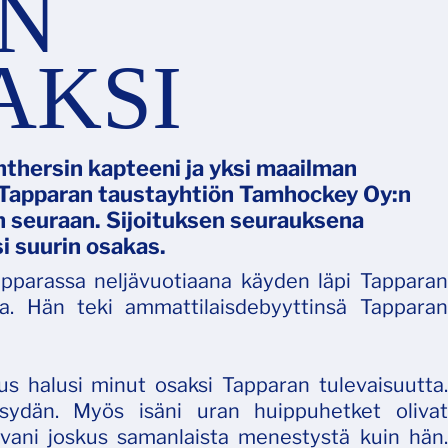
N
AKSI
nthersin kapteeni ja yksi maailman
yt Tapparan taustayhtiön Tamhockey Oy:n
 seuraan. Sijoituksen seurauksena
i suurin osakas.
Tapparassa neljävuotiaana käyden läpi Tapparan
ana. Hän teki ammattilaisdebyyttinsä Tapparan
tus halusi minut osaksi Tapparan tulevaisuutta.
 sydän. Myös isäni uran huippuhetket olivat
vani joskus samanlaista menestystä kuin hän.