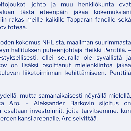
oltojoukot, johto ja muu henkilökunta ovat
Haluan tästä eteenpäin jakaa kokemuksiani
iin rakas meille kaikille Tapparan faneille sekä
ov toteaa.
 vuoden kokemus NHL:stä, maailman suurimmasta
yn hallituksen puheenjohtaja Heikki Penttilä. –
ksellisesti, ellei seuralla ole syvällistä ja
kov on lisäksi osoittanut mielenkiintoa jakaa
levan liiketoiminnan kehittämiseen, Penttilä
dellä, mutta samanaikaisesti nöyrällä mielellä,
ka Aro. – Aleksander Barkovin sijoitus on
a osaltaan investoinnit, joita tarvitsemme, kun
een kansi areenalle, Aro selvittää.