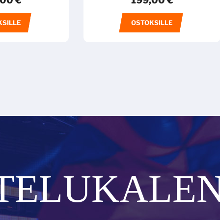
,00
€
199,00
€
KSILLE
OSTOKSILLE
TELUKALEN