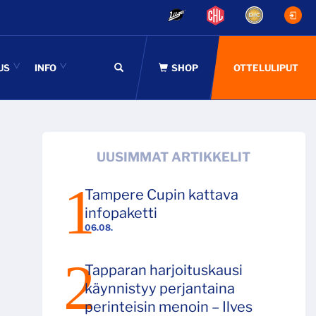
US
INFO
OTTELULIPUT
UUSIMMAT ARTIKKELIT
Tampere Cupin kattava
infopaketti
06.08.
Tapparan harjoituskausi
käynnistyy perjantaina
perinteisin menoin – Ilves