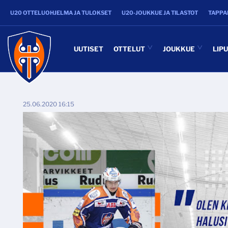
U20 OTTELUOHJELMA JA TULOKSET
U20-JOUKKUE JA TILASTOT
TAPPA
UUTISET
OTTELUT
JOUKKUE
LIP
25.06.2020 16:15