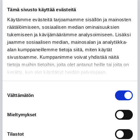
Tämä sivusto käyttää evästeitä
Otto Rauhala jatkaa kapteenina –
superkauden peliasu julki
Käytämme evästeitä tarjoamamme sisällön ja mainosten
06.08.
räätälöimiseen, sosiaalisen median ominaisuuksien
tukemiseen ja kävijämäärämme analysoimiseen. Lisäksi
jaamme sosiaalisen median, mainosalan ja analytiikka-
Mestarien liigan otteluliput
alan kumppaneillemme tietoja siitä, miten käytät
myynnissä
sivustoamme. Kumppanimme voivat yhdistää näitä
05.08.
tietoja muihin tietoihin, joita olet antanut heille tai joita on
kerätty, kun olet käyttänyt heidän palvelujaan.
Tampere Cup käynnistyy
perjantaina - turnauksesta
Suostumuksen
tuotetaan livelähetys
Välttämätön
valinta
04.08.
Mieltymykset
Tilastot
SEURAAVAT KOTIOTTELUT