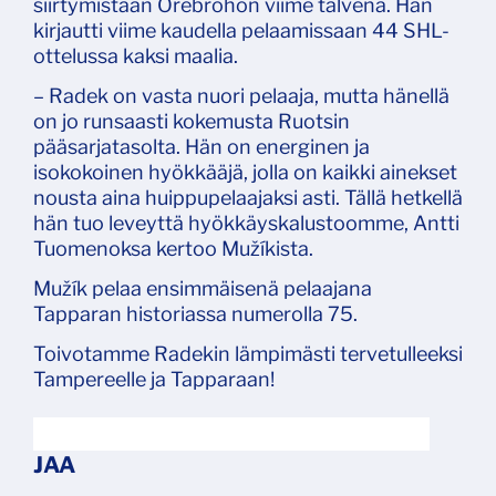
siirtymistään Örebrohon viime talvena. Hän
kirjautti viime kaudella pelaamissaan 44 SHL-
ottelussa kaksi maalia.
– Radek on vasta nuori pelaaja, mutta hänellä
on jo runsaasti kokemusta Ruotsin
pääsarjatasolta. Hän on energinen ja
isokokoinen hyökkääjä, jolla on kaikki ainekset
nousta aina huippupelaajaksi asti. Tällä hetkellä
hän tuo leveyttä hyökkäyskalustoomme, Antti
Tuomenoksa kertoo Mužíkista.
Mužík pelaa ensimmäisenä pelaajana
Tapparan historiassa numerolla 75.
Toivotamme Radekin lämpimästi tervetulleeksi
Tampereelle ja Tapparaan!