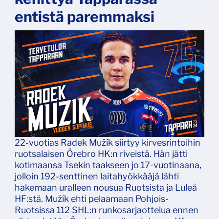
entistä paremmaksi
22-vuotias Radek Mužík siirtyy kirvesrintoihin
ruotsalaisen Örebro HK:n riveistä. Hän jätti
kotimaansa Tsekin taakseen jo 17-vuotinaana,
jolloin 192-senttinen laitahyökkääjä lähti
hakemaan uralleen nousua Ruotsista ja Luleå
HF:stä. Mužík ehti pelaamaan Pohjois-
Ruotsissa 112 SHL:n runkosarjaottelua ennen