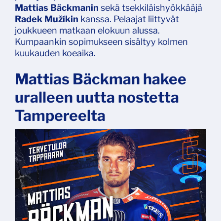
Mattias Bäckmanin
sekä tsekkiläishyökkääjä
Radek Mužík
in
kanssa. Pelaajat liittyvät
joukkueen matkaan elokuun alussa.
Kumpaankin sopimukseen sisältyy kolmen
kuukauden koeaika.
Mattias Bäckman hakee
uralleen uutta nostetta
Tampereelta