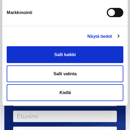
PERJANTAI 7.8. 18:30
Markkinointi
VS.
Näytä tiedot
VIP
OSTA LIPUT
Salli kaikki
Salli valinta
Tappara uutiskirje
Kiellä