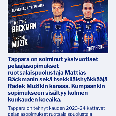
Tappara on solminut yksivuotiset
pelaajasopimukset
ruotsalaispuolustaja Mattias
Bäckmanin sekä tsekkiläishyökkääjä
Radek Mužíkin kanssa. Kumpaankin
sopimukseen sisältyy kolmen
kuukauden koeaika.
Tappara on tehnyt kauden 2023-24 kattavat
pelaajasopimukset ruotsalaispuolustaja