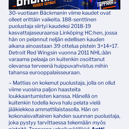
30-vuotiaan Bäckmanin viime kaudet ovat
olleet erittäin vaikeita. 188-senttinen
puolustaja siirtyi kaudeksi 2018-19
kasvattajaseuraansa Linköping HC:hen, jossa
hän on pelannut neljän edellisen kauden
aikana ainoastaan 39 ottelua pistein 3+14=17.
Detroit Red Wingsin vuonna 2011 NHL:ään
varaama pelaaja on kuitenkin osoittanut
olevansa terveenä huippuvahvistus mihin
tahansa eurooppalaisseuraan.
– Mattias on kokenut puolustaja, jolla on ollut
viime vuosina paljon haasteita
loukkaantumisten kanssa. Hänellä on
kuitenkin todella kova halu pelata vielä
jääkiekkoa ammattilaistasolla. Hän on
kokonaisvaltainen kahden suunnan puolustaja,
joka pystyy tarvittaessa tekemään myös