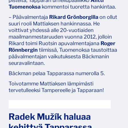
pisteitä, Tapparan urheilupäällikkö
Antti
Tuomenoksa
kommentoi tuoretta hankintaa.
– Päävalmentaja
Rikard Grönborgilla
on ollut
suuri rooli Mattiaksen hankinnassa. He
voittivat yhdessä alle 20-vuotiaiden
maailmanmestaruuden vuonna 2012, jolloin
Rikard toimi Ruotsin apuvalmentajana
Roger
Rönnbergin
tiimissä, Tuomenoksa taustoittaa
päävalmentajan vaikutuksesta Bäckmanin
seuravalintaan.
Bäckman pelaa Tapparassa numerolla 5.
Toivotamme Mattiaksen lämpimästi
tervetulleeksi Tampereelle ja Tapparaan!
Radek Mužík haluaa
kehittyä Tapparassa