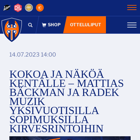
Na
OTTELULIPUT
Na
14.07.2023 14:00
KOKOA JA NÄKÖÄ
KENTÄLLE – MATTIAS
BÄCKMAN JA RADEK
MUZIK
YKSIVUOTISILLA
SOPIMUKSILLA
KIRVESRINTOIHIN