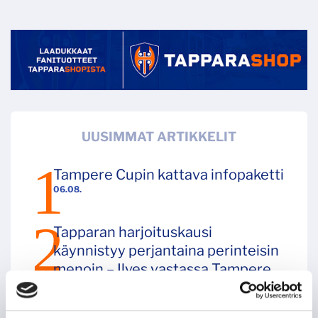
UUSIMMAT ARTIKKELIT
Tampere Cupin kattava infopaketti
06.08.
Tapparan harjoituskausi
käynnistyy perjantaina perinteisin
menoin – Ilves vastassa Tampere
Cupin iltaottelussa
06.08.