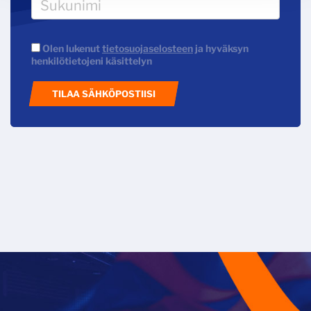
Olen lukenut
tietosuojaselosteen
ja hyväksyn
henkilötietojeni käsittelyn
TILAA SÄHKÖPOSTIISI