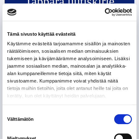
Tappara uutiskirje
Tämä sivusto käyttää evästeitä
Käytämme evästeitä tarjoamamme sisällön ja mainosten
räätälöimiseen, sosiaalisen median ominaisuuksien
tukemiseen ja kävijämäärämme analysoimiseen. Lisäksi
jaamme sosiaalisen median, mainosalan ja analytiikka-
Olen lukenut
tietosuojaselosteen
ja hyväksyn
alan kumppaneillemme tietoja siitä, miten käytät
henkilötietojeni käsittelyn
sivustoamme. Kumppanimme voivat yhdistää näitä
tietoja muihin tietoihin, joita olet antanut heille tai joita on
TILAA SÄHKÖPOSTIISI
kerätty, kun olet käyttänyt heidän palvelujaan.
Suostumuksen
Välttämätön
valinta
Mieltymykset