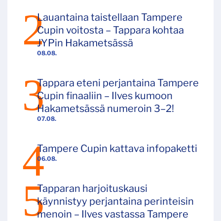
Lauantaina taistellaan Tampere
Cupin voitosta – Tappara kohtaa
JYPin Hakametsässä
08.08.
Tappara eteni perjantaina Tampere
Cupin finaaliin – Ilves kumoon
Hakametsässä numeroin 3–2!
07.08.
Tampere Cupin kattava infopaketti
06.08.
Tapparan harjoituskausi
käynnistyy perjantaina perinteisin
menoin – Ilves vastassa Tampere