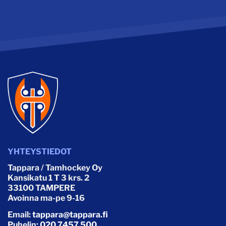
YHTEYSTIEDOT
Tappara / Tamhockey Oy
Kansikatu 1 T 3 krs. 2
33100 TAMPERE
Avoinna ma-pe 9-16
Email:
tappara@tappara.fi
Puhelin:
020 7457 500