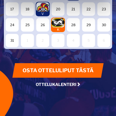
19
17
18
20
21
22
23
V
27
24
25
26
28
29
30
K
31
1
2
3
4
5
6
OSTA OTTELULIPUT TÄSTÄ
OTTELUKALENTERI