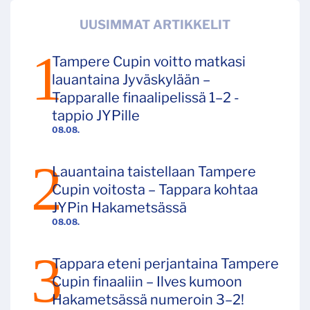
UUSIMMAT ARTIKKELIT
Tampere Cupin voitto matkasi
lauantaina Jyväskylään –
Tapparalle finaalipelissä 1–2 -
tappio JYPille
08.08.
Lauantaina taistellaan Tampere
Cupin voitosta – Tappara kohtaa
JYPin Hakametsässä
08.08.
Tappara eteni perjantaina Tampere
Cupin finaaliin – Ilves kumoon
Hakametsässä numeroin 3–2!