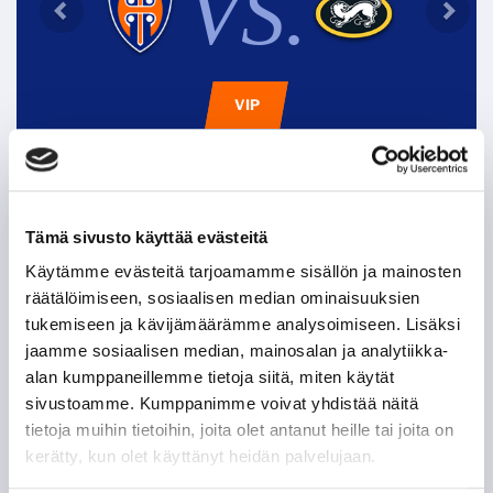
VS.
VIP
Tappara uutiskirje
Tämä sivusto käyttää evästeitä
Käytämme evästeitä tarjoamamme sisällön ja mainosten
räätälöimiseen, sosiaalisen median ominaisuuksien
tukemiseen ja kävijämäärämme analysoimiseen. Lisäksi
jaamme sosiaalisen median, mainosalan ja analytiikka-
alan kumppaneillemme tietoja siitä, miten käytät
sivustoamme. Kumppanimme voivat yhdistää näitä
tietoja muihin tietoihin, joita olet antanut heille tai joita on
kerätty, kun olet käyttänyt heidän palvelujaan.
Olen lukenut
tietosuojaselosteen
ja hyväksyn