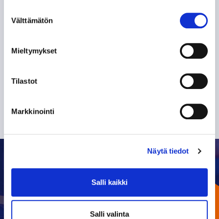
henkilötietojeni käsittelyn
Suostumuksen
Välttämätön
valinta
TILAA SÄHKÖPOSTIISI
Mieltymykset
Tilastot
Markkinointi
Näytä tiedot
Salli kaikki
OTTELUKALENTERI
Salli valinta