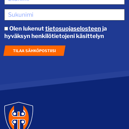
Olen lukenut
tietosuojaselosteen
ja
hyväksyn henkilötietojeni käsittelyn
TILAA SÄHKÖPOSTIISI