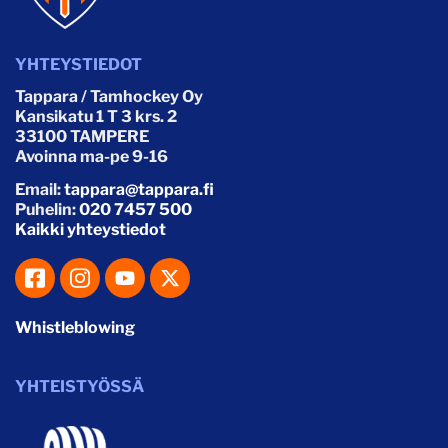
YHTEYSTIEDOT
Tappara / Tamhockey Oy
Kansikatu 1 T 3 krs. 2
33100 TAMPERE
Avoinna ma-pe 9-16
Email:
tappara@tappara.fi
Puhelin:
020 7457 500
Kaikki yhteystiedot
Whistleblowing
YHTEISTYÖSSÄ