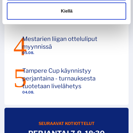
Otto Rauhala jatkaa kapteenina –
Kiellä
superkauden peliasu julki
14:00
Mestarien liigan otteluliput
myynnissä
05.08.
Tampere Cup käynnistyy
perjantaina - turnauksesta
tuotetaan livelähetys
04.08.
SEURAAVAT KOTIOTTELUT