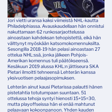
Jori vietti uransa kaksi viimeistä NHL-kautta
Philadelphiassa. Avauskaudellaan hän onnistui
nakuttamaan 62 runkosarjaottelussa
ainoastaan kahdeksan tehopistettä, eikä hän
välttynyt myöskään katsomokomennuksilta.
Sesongilla 2018-19 hän pelasi ainoastaan 27
ottelua NHL:ssä, jonka jälkeen Pohjois-
Amerikan komennus tuli päätökseensä.
Kesäkuun 2019 alussa KHL:n jättiseura SKA
Pietari ilmoitti tehneensä Lehterän kanssa
yksivuotisen pelaajasopimuksen.
Lehterän ainut kausi Pietarissa palautti hänen
pistetahtia totutumpaan suuntaan. 51
ottelussa tehoja syntyi hienosti 15+15=30,
mutta playoffseissa hän ei enää mahtunut
pelaavaan kokoonpanoon. Yhden kauden