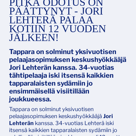
PITKÄ ODOTUS ON
PÄÄTTYNYT - JORI
LEHTERÄ PALAA
KOTIIN 12 VUODEN
JÄLKEEN!
Tappara on solminut yksivuotisen
pelaajasopimuksen keskushyökkääjä
Jori Lehterän kanssa. 34-vuotias
tähtipelaaja iski itsensä kaikkien
tapparalaisten sydämiin jo
ensimmäisellä visiitillään
joukkueessa.
Tappara on solminut yksivuotisen
pelaajasopimuksen keskushyökkääjä
Jori
Lehterän
kanssa. 34-vuotias Lehterä iski
itsensä kaikkien tapparalaisten sydämiin jo