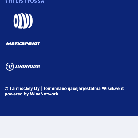
YHTEISTYÖSSÄ
© Tamhockey Oy
| Toiminnanohjausjärjestelmä
WiseEvent
powered by
WiseNetwork