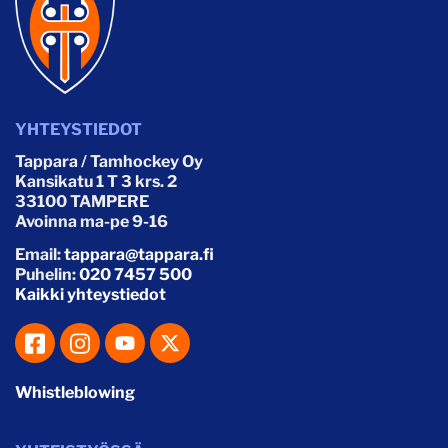
YHTEYSTIEDOT
Tappara / Tamhockey Oy
Kansikatu 1 T 3 krs. 2
33100 TAMPERE
Avoinna ma-pe 9-16
Email:
tappara@tappara.fi
Puhelin:
020 7457 500
Kaikki yhteystiedot
Whistleblowing