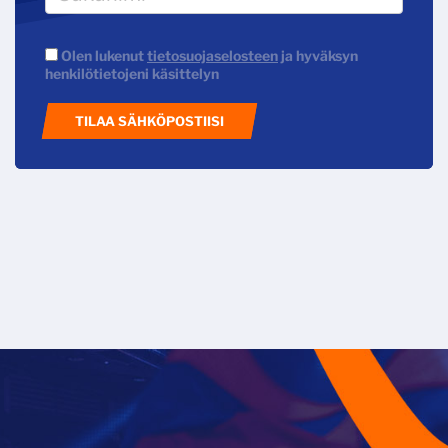
Olen lukenut
tietosuojaselosteen
ja hyväksyn
henkilötietojeni käsittelyn
TILAA SÄHKÖPOSTIISI