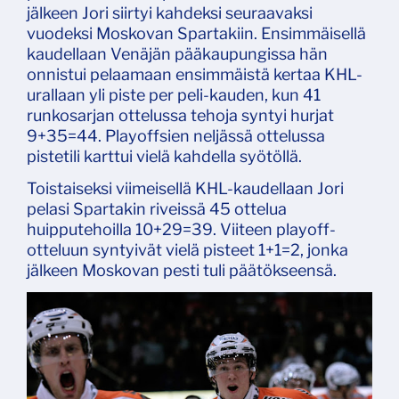
jälkeen Jori siirtyi kahdeksi seuraavaksi
vuodeksi Moskovan Spartakiin. Ensimmäisellä
kaudellaan Venäjän pääkaupungissa hän
onnistui pelaamaan ensimmäistä kertaa KHL-
urallaan yli piste per peli-kauden, kun 41
runkosarjan ottelussa tehoja syntyi hurjat
9+35=44. Playoffsien neljässä ottelussa
pistetili karttui vielä kahdella syötöllä.
Toistaiseksi viimeisellä KHL-kaudellaan Jori
pelasi Spartakin riveissä 45 ottelua
huipputehoilla 10+29=39. Viiteen playoff-
otteluun syntyivät vielä pisteet 1+1=2, jonka
jälkeen Moskovan pesti tuli päätökseensä.