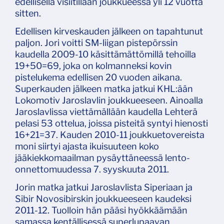
edellisellä visiitillään joukkueessa yli 12 vuotta
sitten.
Edellisen kirveskauden jälkeen on tapahtunut
paljon. Jori voitti SM-liigan pistepörssin
kaudella 2009-10 käsittämättömillä tehoilla
19+50=69, joka on kolmanneksi kovin
pistelukema edellisen 20 vuoden aikana.
Superkauden jälkeen matka jatkui KHL:ään
Lokomotiv Jaroslavlin joukkueeseen. Ainoalla
Jaroslavlissa viettämällään kaudella Lehterä
pelasi 53 ottelua, joissa pisteitä syntyi hienosti
16+21=37. Kauden 2010-11 joukkuetovereista
moni siirtyi ajasta ikuisuuteen koko
jääkiekkomaailman pysäyttäneessä lento-
onnettomuudessa 7. syyskuuta 2011.
Jorin matka jatkui Jaroslavlista Siperiaan ja
Sibir Novosibirskin joukkueeseen kaudeksi
2011-12. Tuolloin hän pääsi hyökkäämään
samassa kentällisessä superlupaavan