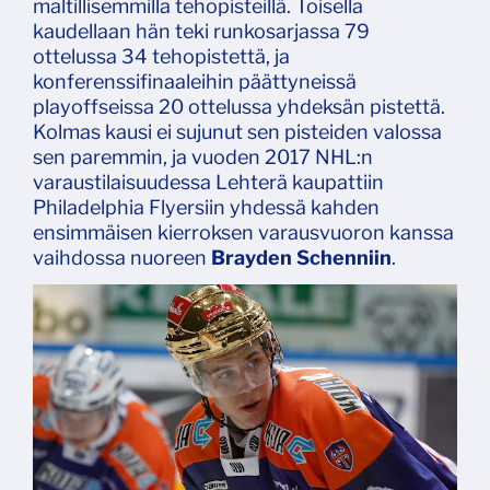
maltillisemmilla tehopisteillä. Toisella
kaudellaan hän teki runkosarjassa 79
ottelussa 34 tehopistettä, ja
konferenssifinaaleihin päättyneissä
playoffseissa 20 ottelussa yhdeksän pistettä.
Kolmas kausi ei sujunut sen pisteiden valossa
sen paremmin, ja vuoden 2017 NHL:n
varaustilaisuudessa Lehterä kaupattiin
Philadelphia Flyersiin yhdessä kahden
ensimmäisen kierroksen varausvuoron kanssa
vaihdossa nuoreen
Brayden Schenniin
.