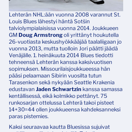
Lehterän NHL:ään vuonna 2008 varannut St.
Louis Blues lähestyi häntä Sotšin
talviolympialaisissa vuonna 2014. Joukkueen
GM
Doug Armstrong
oli yrittänyt houkutella
26-vuotiasta keskushyökkääjää taalaliigaan jo
vuonna 2013, mutta tuolloin Jori päätti jäädä
Venäjälle. 1. heinäkuuta 2014 Blues tiedotti
tehneensä Lehterän kanssa kaksivuotisen
sopimuksen. Missourilaisjoukkueessa hän
pääsi pelaamaan Sibirin vuosilta tutun
Tarasenkon sekä nykyään Seattle Krakenia
edustavan
Jaden Schwartzin
kanssa samassa
kentällisessä, eikä kolmikko pettänyt. 75
runkosarjan ottelussa Lehterä takoi pisteet
14+30=44 ollen joukkueensa kahdeksanneksi
paras pistemies.
Kaksi seuraavaa kautta Bluesissa sujuivat