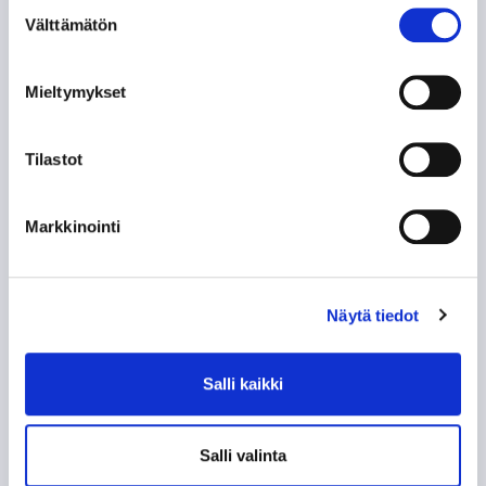
Suostumuksen
Välttämätön
valinta
Mieltymykset
Tilastot
UUSIMMAT ARTIKKELIT
Markkinointi
Tampere Cupin kattava infopaketti
16:29
Näytä tiedot
Tapparan harjoituskausi
käynnistyy perjantaina perinteisin
Salli kaikki
menoin – Ilves vastassa Tampere
Cupin iltaottelussa
15:00
Salli valinta