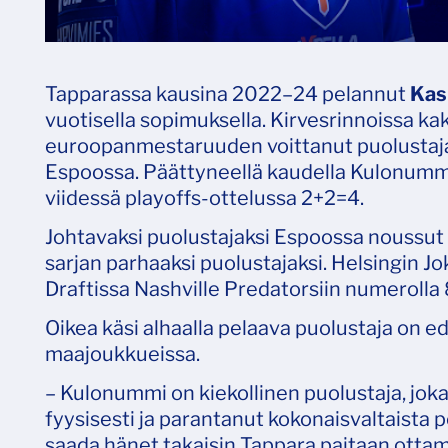
Tapparassa kausina 2022–24 pelannut
Kas
vuotisella sopimuksella. Kirvesrinnoissa k
euroopanmestaruuden voittanut puolustaja k
Espoossa. Päättyneellä kaudella Kulonummi 
viidessä playoffs-ottelussa 2+2=4.
Johtavaksi puolustajaksi Espoossa noussu
sarjan parhaaksi puolustajaksi. Helsingin J
Draftissa Nashville Predatorsiin numerolla 
Oikea käsi alhaalla pelaava puolustaja on 
maajoukkueissa.
– Kulonummi on kiekollinen puolustaja, joka
fyysisesti ja parantanut kokonaisvaltaista 
saada hänet takaisin Tappara paitaan ottam