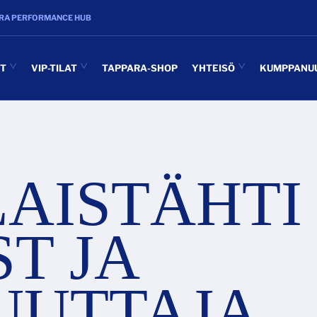
RA PERFORMANCE HUB
UT
VIP-TILAT
TAPPARA-SHOP
YHTEISÖ
KUMPPANU
AISTÄHTI
T JA
UUTTAJA