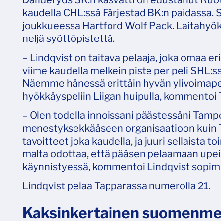
Danderyds SK:n kasvatti on edustanut Ruots
kaudella CHL:ssä Färjestad BK:n paidassa. 
joukkueessa Hartford Wolf Pack. Laitahyökk
neljä syöttöpistettä.
– Lindqvist on taitava pelaaja, joka omaa er
viime kaudella melkein piste per peli SHL:ss
Näemme hänessä erittäin hyvän ylivoimapelaa
hyökkäyspeliin Liigan huipulla, kommento
– Olen todella innoissani päästessäni Tampe
menestyksekkääseen organisaatioon kuin Ta
tavoitteet joka kaudella, ja juuri sellaista
malta odottaa, että pääsen pelaamaan upe
käynnistyessä, kommentoi Lindqvist sopim
Lindqvist pelaa Tapparassa numerolla 21.
Kaksinkertainen suomenmes