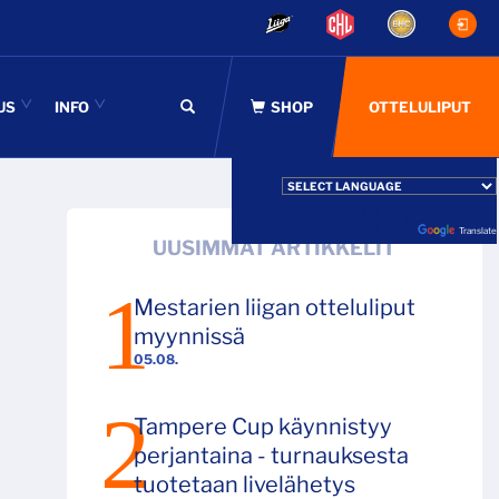
US
INFO
OTTELULIPUT
Powered by
Translate
UUSIMMAT ARTIKKELIT
Mestarien liigan otteluliput
myynnissä
05.08.
Tampere Cup käynnistyy
perjantaina - turnauksesta
tuotetaan livelähetys