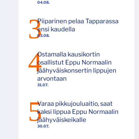
04.08.
Piiparinen pelaa Tapparassa
ensi kaudella
03.08.
Ostamalla kausikortin
osallistut Eppu Normaalin
jäähyväiskonsertin lippujen
arvontaan
31.07.
Varaa pikkujouluaitio, saat
kaksi lippua Eppu Normaalin
jäähyväiskeikalle
30.07.