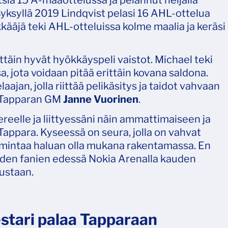
ia 15 A-maaottelussa ja pelannut neljällä
Syksyllä 2019 Lindqvist pelasi 16 AHL-ottelua
ääjä teki AHL-otteluissa kolme maalia ja keräsi
ittäin hyvät hyökkäyspeli vaistot. Michael teki
a, jota voidaan pitää erittäin kovana saldona.
jan, jolla riittää pelikäsitys ja taidot vahvaan
i Tapparan GM
Janne Vuorinen
.
reelle ja liittyessäni näin ammattimaiseen ja
ppara. Kyseessä on seura, jolla on vahvat
 toimintaa haluan olla mukana rakentamassa. En
iden fanien edessä Nokia Arenalla kauden
ustaan.
tari palaa Tapparaan