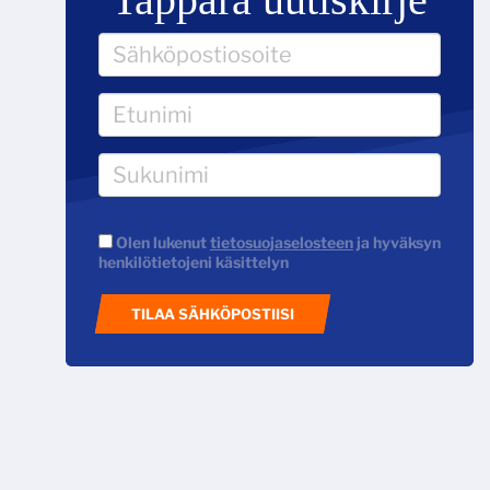
Olen lukenut
tietosuojaselosteen
ja hyväksyn
henkilötietojeni käsittelyn
TILAA SÄHKÖPOSTIISI