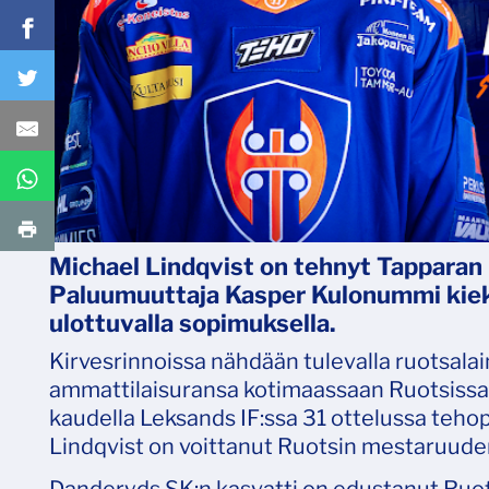
Michael Lindqvist on tehnyt Tappara
Paluumuuttaja Kasper Kulonummi kiek
ulottuvalla sopimuksella.
Kirvesrinnoissa nähdään tulevalla ruotsala
ammattilaisuransa kotimaassaan Ruotsissa 
kaudella Leksands IF:ssa 31 ottelussa teho
Lindqvist on voittanut Ruotsin mestaruuden