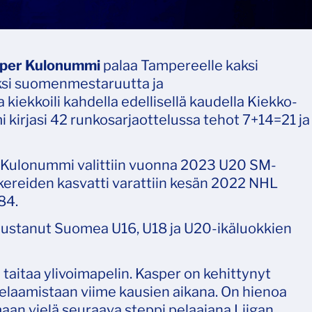
per Kulonummi
palaa Tampereelle kaksi
aksi suomenmestaruutta ja
iekkoili kahdella edellisellä kaudella Kiekko-
kirjasi 42 runkosarjaottelussa tehot 7+14=21 ja
t Kulonummi valittiin vuonna 2023 U20 SM-
okereiden kasvatti varattiin kesän 2022 NHL
84.
edustanut Suomea U16, U18 ja U20-ikäluokkien
 taitaa ylivoimapelin. Kasper on kehittynyt
pelaamistaan viime kausien aikana. On hienoa
aan vielä seuraava steppi pelaajana Liigan