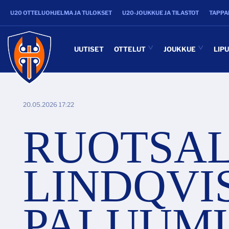
U20 OTTELUOHJELMA JA TULOKSET
U20-JOUKKUE JA TILASTOT
TAPPA
UUTISET
OTTELUT
JOUKKUE
LIP
20.05.2026 17:22
RUOTSAL
LINDQVIS
PALUUM