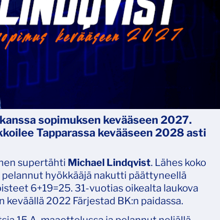
n kanssa sopimuksen kevääseen 2027.
koilee Tapparassa kevääseen 2028 asti
inen supertähti
Michael Lindqvist
. Lähes koko
pelannut hyökkääjä nakutti päättyneellä
pisteet 6+19=25. 31-vuotias oikealta laukova
 keväällä 2022 Färjestad BK:n paidassa.