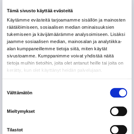
Tämä sivusto käyttää evästeitä
Käytämme evästeitä tarjoamamme sisällön ja mainosten
räätälöimiseen, sosiaalisen median ominaisuuksien
tukemiseen ja kävijämäärämme analysoimiseen. Lisäksi
jaamme sosiaalisen median, mainosalan ja analytiikka-
alan kumppaneillemme tietoja siitä, miten käytät
sivustoamme. Kumppanimme voivat yhdistää näitä
UUSIMMAT ARTIKKELIT
tietoja muihin tietoihin, joita olet antanut heille tai joita on
kerätty, kun olet käyttänyt heidän palvelujaan.
Tampere Cupin kattava infopaketti
06.08.
Suostumuksen
Välttämätön
valinta
Tapparan harjoituskausi
käynnistyy perjantaina perinteisin
Mieltymykset
menoin – Ilves vastassa Tampere
Cupin iltaottelussa
Tilastot
06.08.