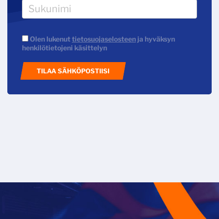
Olen lukenut
tietosuojaselosteen
ja hyväksyn
henkilötietojeni käsittelyn
TILAA SÄHKÖPOSTIISI