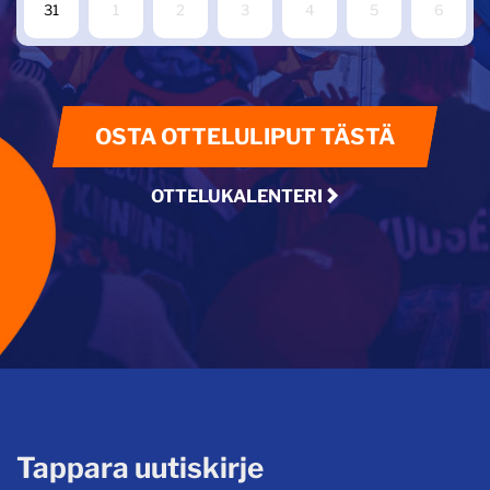
31
1
2
3
4
5
6
OSTA OTTELULIPUT TÄSTÄ
OTTELUKALENTERI
Tappara uutiskirje