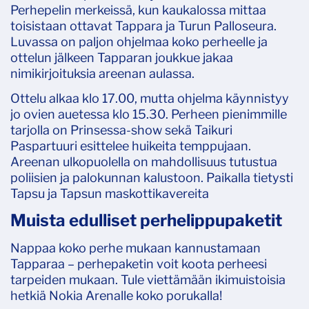
Perhepelin merkeissä, kun kaukalossa mittaa
toisistaan ottavat Tappara ja Turun Palloseura.
Luvassa on paljon ohjelmaa koko perheelle ja
ottelun jälkeen Tapparan joukkue jakaa
nimikirjoituksia areenan aulassa.
Ottelu alkaa klo 17.00, mutta ohjelma käynnistyy
jo ovien auetessa klo 15.30. Perheen pienimmille
tarjolla on Prinsessa-show sekä Taikuri
Paspartuuri esittelee huikeita temppujaan.
Areenan ulkopuolella on mahdollisuus tutustua
poliisien ja palokunnan kalustoon. Paikalla tietysti
Tapsu ja Tapsun maskottikavereita
Muista edulliset perhelippupaketit
Nappaa koko perhe mukaan kannustamaan
Tapparaa – perhepaketin voit koota perheesi
tarpeiden mukaan. Tule viettämään ikimuistoisia
hetkiä Nokia Arenalle koko porukalla!