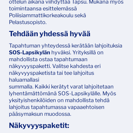
ottelun aikana viihdyttää Tapsu. Mukana myös
toimintaansa esittelemässä
Poliisiammattikorkeakoulu sekä
Pelastusopisto.
Tehdään yhdessä hyvää
Tapahtuman yhteydessä kerätään lahjoituksia
SOS-Lapsikylän
hyväksi. Yrityksillä on
mahdollista ostaa tapahtumaan
näkyvyyspaketti. Valitse kahdesta eri
näkyvyyspaketista tai tee lahjoitus
haluamallasi
summalla. Kaikki kerätyt varat lahjoitetaan
lyhentämättömänä SOS-Lapsikylälle. Myös
yksityishenkilöiden on mahdollista tehdä
lahjoitus tapahtumassa vapaaehtoisen
pääsymaksun muodossa.
Näkyvyyspaketit: