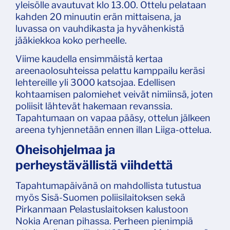
yleisölle avautuvat klo 13.00. Ottelu pelataan
kahden 20 minuutin erän mittaisena, ja
luvassa on vauhdikasta ja hyvähenkistä
jääkiekkoa koko perheelle.
Viime kaudella ensimmäistä kertaa
areenaolosuhteissa pelattu kamppailu keräsi
lehtereille yli 3000 katsojaa. Edellisen
kohtaamisen palomiehet veivät nimiinsä, joten
poliisit lähtevät hakemaan revanssia.
Tapahtumaan on vapaa pääsy, ottelun jälkeen
areena tyhjennetään ennen illan Liiga-ottelua.
Oheisohjelmaa ja
perheystävällistä viihdettä
Tapahtumapäivänä on mahdollista tutustua
myös Sisä-Suomen poliisilaitoksen sekä
Pirkanmaan Pelastuslaitoksen kalustoon
Nokia Arenan pihassa. Perheen pienimpiä