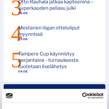
Otto Rauhala jatkaa kapteenina –
superkauden peliasu julki
06.08.
Mestarien liigan otteluliput
myynnissä
05.08.
Tampere Cup käynnistyy
perjantaina - turnauksesta
tuotetaan livelähetys
04.08.
SEURAAVAT KOTIOTTELUT
PERJANTAI 7.8. 18:30