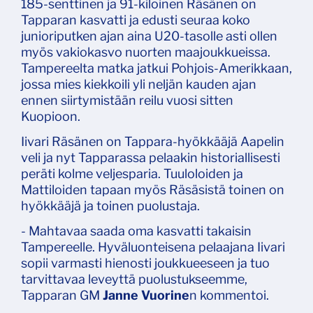
185-senttinen ja 91-kiloinen Räsänen on
Tapparan kasvatti ja edusti seuraa koko
junioriputken ajan aina U20-tasolle asti ollen
myös vakiokasvo nuorten maajoukkueissa.
Tampereelta matka jatkui Pohjois-Amerikkaan,
jossa mies kiekkoili yli neljän kauden ajan
ennen siirtymistään reilu vuosi sitten
Kuopioon.
Iivari Räsänen on Tappara-hyökkääjä Aapelin
veli ja nyt Tapparassa pelaakin historiallisesti
peräti kolme veljesparia. Tuuloloiden ja
Mattiloiden tapaan myös Räsäsistä toinen on
hyökkääjä ja toinen puolustaja.
- Mahtavaa saada oma kasvatti takaisin
Tampereelle. Hyväluonteisena pelaajana Iivari
sopii varmasti hienosti joukkueeseen ja tuo
tarvittavaa leveyttä puolustukseemme,
Tapparan GM
Janne Vuorine
n kommentoi.