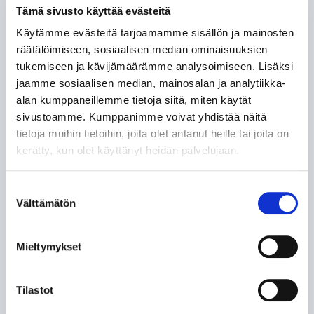
Tämä sivusto käyttää evästeitä
VS.
Käytämme evästeitä tarjoamamme sisällön ja mainosten
räätälöimiseen, sosiaalisen median ominaisuuksien
tukemiseen ja kävijämäärämme analysoimiseen. Lisäksi
jaamme sosiaalisen median, mainosalan ja analytiikka-
alan kumppaneillemme tietoja siitä, miten käytät
VIP
OSTA LIPUT
sivustoamme. Kumppanimme voivat yhdistää näitä
tietoja muihin tietoihin, joita olet antanut heille tai joita on
kerätty, kun olet käyttänyt heidän palvelujaan.
Tappara uutiskirje
Suostumuksen
Välttämätön
valinta
Mieltymykset
Tilastot