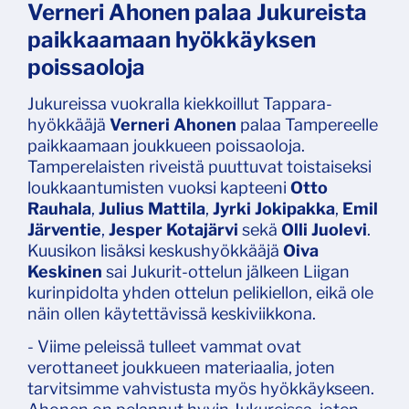
Verneri Ahonen palaa Jukureista
paikkaamaan hyökkäyksen
poissaoloja
Jukureissa vuokralla kiekkoillut Tappara-
hyökkääjä
Verneri Ahonen
palaa Tampereelle
paikkaamaan joukkueen poissaoloja.
Tamperelaisten riveistä puuttuvat toistaiseksi
loukkaantumisten vuoksi kapteeni
Otto
Rauhala
,
Julius Mattila
,
Jyrki Jokipakka
,
Emil
Järventie
,
Jesper Kotajärvi
sekä
Olli Juolevi
.
Kuusikon lisäksi keskushyökkääjä
Oiva
Keskinen
sai Jukurit-ottelun jälkeen Liigan
kurinpidolta yhden ottelun pelikiellon, eikä ole
näin ollen käytettävissä keskiviikkona.
- Viime peleissä tulleet vammat ovat
verottaneet joukkueen materiaalia, joten
tarvitsimme vahvistusta myös hyökkäykseen.