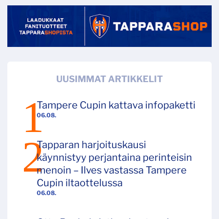
UUSIMMAT ARTIKKELIT
Tampere Cupin kattava infopaketti
06.08.
Tapparan harjoituskausi
käynnistyy perjantaina perinteisin
menoin – Ilves vastassa Tampere
Cupin iltaottelussa
06.08.