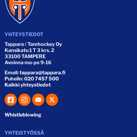
YHTEYSTIEDOT
Tappara / Tamhockey Oy
Kansikatu 1 T 3 krs. 2
33100 TAMPERE
Avoinna ma-pe 9-16
Email:
tappara@tappara.fi
Puhelin:
020 7457 500
Kaikki yhteystiedot
Whistleblowing
YHTEISTYÖSSÄ