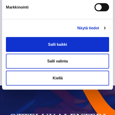
Markkinointi
Olen lukenut
tietosuojaselosteen
ja hyväksyn
henkilötietojeni käsittelyn
TILAA SÄHKÖPOSTIISI
Näytä tiedot
Salli kaikki
Salli valinta
Kiellä