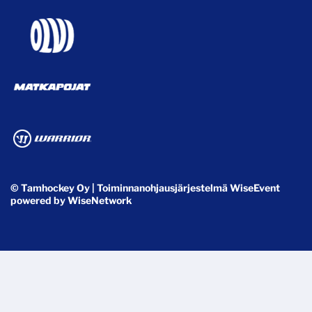
© Tamhockey Oy
| Toiminnanohjausjärjestelmä
WiseEvent
powered by
WiseNetwork