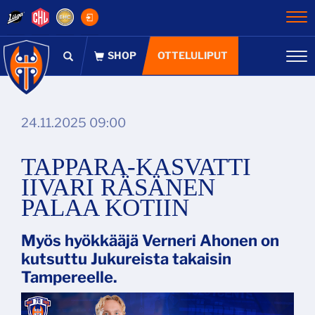
Na
OTTELULIPUT
Na
24.11.2025 09:00
TAPPARA-KASVATTI
IIVARI RÄSÄNEN
PALAA KOTIIN
Myös hyökkääjä Verneri Ahonen on
kutsuttu Jukureista takaisin
Tampereelle.