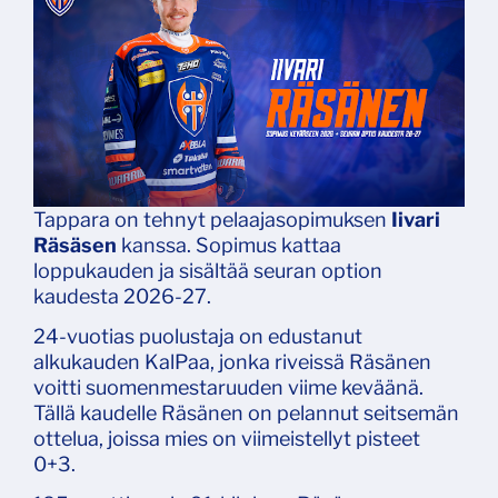
Tappara on tehnyt pelaajasopimuksen
Iivari
Räsäsen
kanssa. Sopimus kattaa
loppukauden ja sisältää seuran option
kaudesta 2026-27.
24-vuotias puolustaja on edustanut
alkukauden KalPaa, jonka riveissä Räsänen
voitti suomenmestaruuden viime keväänä.
Tällä kaudelle Räsänen on pelannut seitsemän
ottelua, joissa mies on viimeistellyt pisteet
0+3.