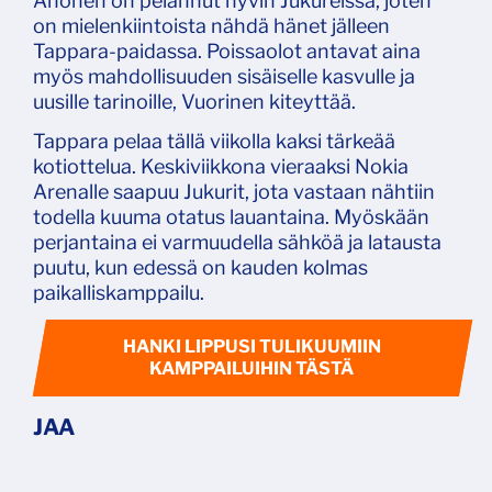
Ahonen on pelannut hyvin Jukureissa, joten
on mielenkiintoista nähdä hänet jälleen
Tappara-paidassa. Poissaolot antavat aina
myös mahdollisuuden sisäiselle kasvulle ja
uusille tarinoille, Vuorinen kiteyttää.
Tappara pelaa tällä viikolla kaksi tärkeää
kotiottelua. Keskiviikkona vieraaksi Nokia
Arenalle saapuu Jukurit, jota vastaan nähtiin
todella kuuma otatus lauantaina. Myöskään
perjantaina ei varmuudella sähköä ja latausta
puutu, kun edessä on kauden kolmas
paikalliskamppailu.
HANKI LIPPUSI TULIKUUMIIN
KAMPPAILUIHIN TÄSTÄ