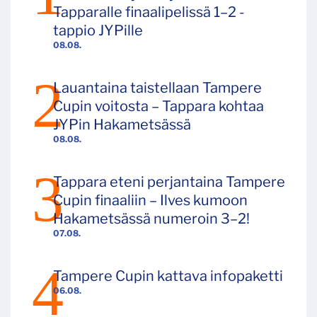
Tapparalle finaalipelissä 1–2 -
tappio JYPille
08.08.
Lauantaina taistellaan Tampere
Cupin voitosta – Tappara kohtaa
JYPin Hakametsässä
08.08.
Tappara eteni perjantaina Tampere
Cupin finaaliin – Ilves kumoon
Hakametsässä numeroin 3–2!
07.08.
Tampere Cupin kattava infopaketti
06.08.