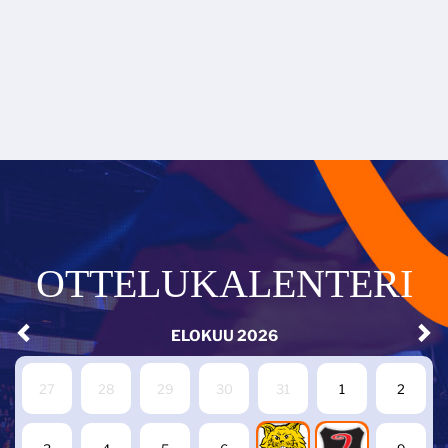
OTTELUKALENTERI
ELOKUU
2026
27
28
29
30
31
1
2
7
8