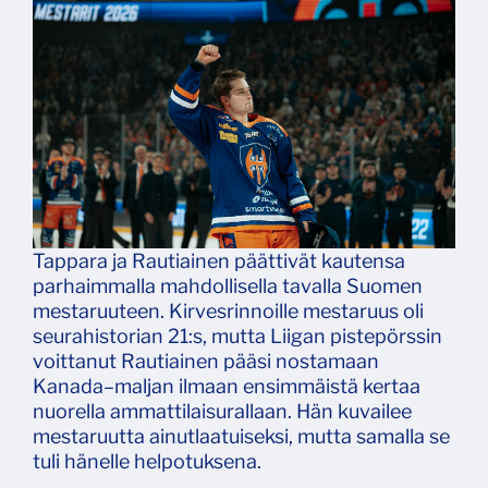
Tappara ja Rautiainen päättivät kautensa
parhaimmalla mahdollisella tavalla Suomen
mestaruuteen. Kirvesrinnoille mestaruus oli
seurahistorian 21:s, mutta Liigan pistepörssin
voittanut Rautiainen pääsi nostamaan
Kanada–maljan ilmaan ensimmäistä kertaa
nuorella ammattilaisurallaan. Hän kuvailee
mestaruutta ainutlaatuiseksi, mutta samalla se
tuli hänelle helpotuksena.