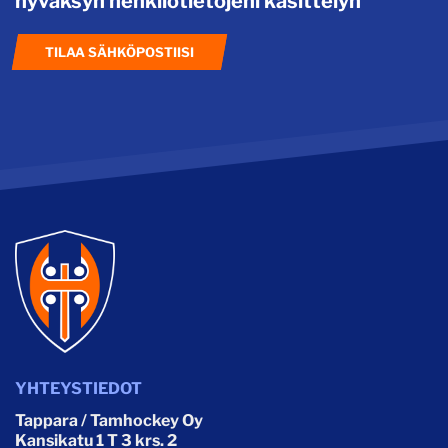
hyväksyn henkilötietojeni käsittelyn
TILAA SÄHKÖPOSTIISI
YHTEYSTIEDOT
Tappara / Tamhockey Oy
Kansikatu 1 T 3 krs. 2