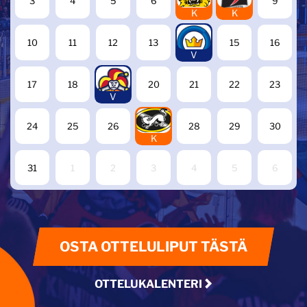
3
4
5
6
9
K
K
14
10
11
12
13
15
16
V
19
17
18
20
21
22
23
V
27
24
25
26
28
29
30
K
31
1
2
3
4
5
6
OSTA OTTELULIPUT TÄSTÄ
OTTELUKALENTERI