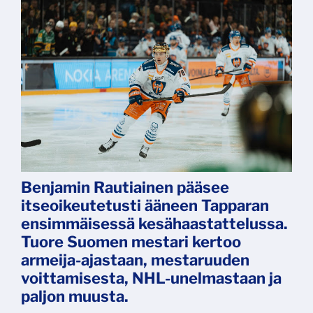
Benjamin Rautiainen pääsee
itseoikeutetusti ääneen Tapparan
ensimmäisessä kesähaastattelussa.
Tuore Suomen mestari kertoo
armeija-ajastaan, mestaruuden
voittamisesta, NHL-unelmastaan ja
paljon muusta.