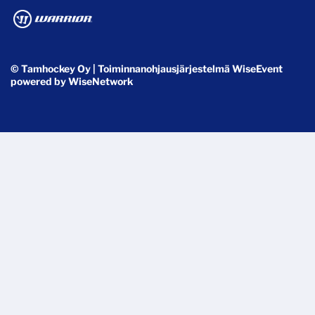
© Tamhockey Oy
| Toiminnanohjausjärjestelmä
WiseEvent
powered by
WiseNetwork