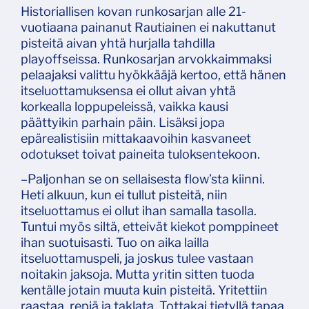
Historiallisen kovan runkosarjan alle 21-
vuotiaana painanut Rautiainen ei nakuttanut
pisteitä aivan yhtä hurjalla tahdilla
playoffseissa. Runkosarjan arvokkaimmaksi
pelaajaksi valittu hyökkääjä kertoo, että hänen
itseluottamuksensa ei ollut aivan yhtä
korkealla loppupeleissä, vaikka kausi
päättyikin parhain päin. Lisäksi jopa
epärealistisiin mittakaavoihin kasvaneet
odotukset toivat paineita tuloksentekoon.
–Paljonhan se on sellaisesta flow’sta kiinni.
Heti alkuun, kun ei tullut pisteitä, niin
itseluottamus ei ollut ihan samalla tasolla.
Tuntui myös siltä, etteivät kiekot pomppineet
ihan suotuisasti. Tuo on aika lailla
itseluottamuspeli, ja joskus tulee vastaan
noitakin jaksoja. Mutta yritin sitten tuoda
kentälle jotain muuta kuin pisteitä. Yritettiin
raastaa, repiä ja taklata. Tottakai tietyllä tapaa