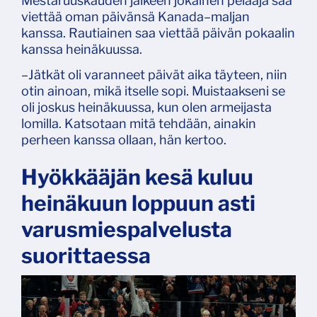
Mestaruuskauden jälkeen jokainen pelaaja saa
viettää oman päivänsä Kanada–maljan
kanssa. Rautiainen saa viettää päivän pokaalin
kanssa heinäkuussa.
–Jätkät oli varanneet päivät aika täyteen, niin
otin ainoan, mikä itselle sopi. Muistaakseni se
oli joskus heinäkuussa, kun olen armeijasta
lomilla. Katsotaan mitä tehdään, ainakin
perheen kanssa ollaan, hän kertoo.
Hyökkääjän kesä kuluu
heinäkuun loppuun asti
varusmiespalvelusta
suorittaessa