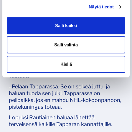
Pistetykki kertoo, että hän pystyy tuomaan
Näytä tiedot
Lightningin kokoonpanoon hyökkäyspään
osaamista ja kiekollista ratkaisukykyä.
Suurimpana kehityskohtana Rautiainen näkee
Salli kaikki
lihasmassan kasvattamisen, ja hän kertoo,
että salilla tulee vietettyä kesällä paljon aikaa.
Salli valinta
Suurta yleisöä on puhuttanut Rautiaisen
pelipaikka tulevalla kaudella, jos
kokoonpanopaikka Lightningista jää
Kiellä
ottamatta. Tähän hänellä on suorasanainen
vastaus.
–Pelaan Tapparassa. Se on selkeä juttu, ja
haluan tuoda sen julki. Tapparassa on
pelipaikka, jos en mahdu NHL-kokoonpanoon,
pistekuningas toteaa.
Lopuksi Rautiainen haluaa lähettää
terveisensä kaikille Tapparan kannattajille.