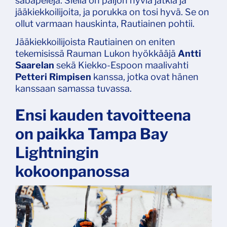
säbäpelejä. Siellä on paljon hyviä jätkiä ja
jääkiekkoilijoita, ja porukka on tosi hyvä. Se on
ollut varmaan hauskinta, Rautiainen pohtii.
Jääkiekkoilijoista Rautiainen on eniten
tekemisissä Rauman Lukon hyökkääjä
Antti
Saarelan
sekä Kiekko-Espoon maalivahti
Petteri Rimpisen
kanssa, jotka ovat hänen
kanssaan samassa tuvassa.
Ensi kauden tavoitteena
on paikka Tampa Bay
Lightningin
kokoonpanossa