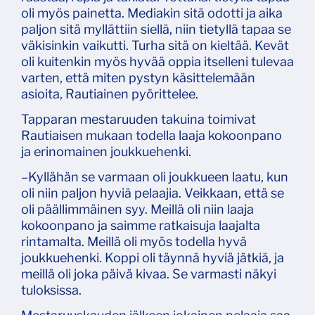
oli myös painetta. Mediakin sitä odotti ja aika
paljon sitä myllättiin siellä, niin tietyllä tapaa se
väkisinkin vaikutti. Turha sitä on kieltää. Kevät
oli kuitenkin myös hyvää oppia itselleni tulevaa
varten, että miten pystyn käsittelemään
asioita, Rautiainen pyörittelee.
Tapparan mestaruuden takuina toimivat
Rautiaisen mukaan todella laaja kokoonpano
ja erinomainen joukkuehenki.
–Kyllähän se varmaan oli joukkueen laatu, kun
oli niin paljon hyviä pelaajia. Veikkaan, että se
oli päällimmäinen syy. Meillä oli niin laaja
kokoonpano ja saimme ratkaisuja laajalta
rintamalta. Meillä oli myös todella hyvä
joukkuehenki. Koppi oli täynnä hyviä jätkiä, ja
meillä oli joka päivä kivaa. Se varmasti näkyi
tuloksissa.