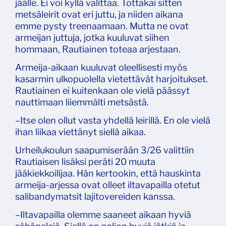
jäälle. Ei voi kyllä valittaa. Tottakai sitten
metsäleirit ovat eri juttu, ja niiden aikana
emme pysty treenaamaan. Mutta ne ovat
armeijan juttuja, jotka kuuluvat siihen
hommaan, Rautiainen toteaa arjestaan.
Armeija-aikaan kuuluvat oleellisesti myös
kasarmin ulkopuolella vietettävät harjoitukset.
Rautiainen ei kuitenkaan ole vielä päässyt
nauttimaan liiemmälti metsästä.
–Itse olen ollut vasta yhdellä leirillä. En ole vielä
ihan liikaa viettänyt siellä aikaa.
Urheilukoulun saapumiserään 3/26 valittiin
Rautiaisen lisäksi peräti 20 muuta
jääkiekkoilijaa. Hän kertookin, että hauskinta
armeija-arjessa ovat olleet iltavapailla otetut
salibandymatsit lajitovereiden kanssa.
–Iltavapailla olemme saaneet aikaan hyviä