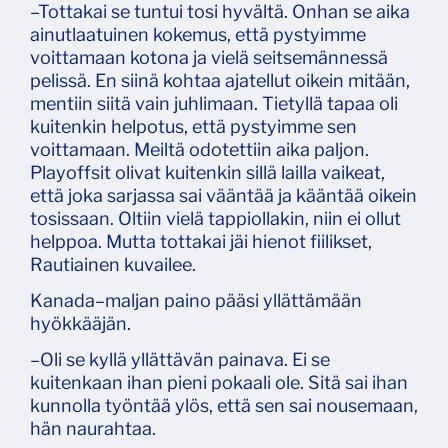
–Tottakai se tuntui tosi hyvältä. Onhan se aika
ainutlaatuinen kokemus, että pystyimme
voittamaan kotona ja vielä seitsemännessä
pelissä. En siinä kohtaa ajatellut oikein mitään,
mentiin siitä vain juhlimaan. Tietyllä tapaa oli
kuitenkin helpotus, että pystyimme sen
voittamaan. Meiltä odotettiin aika paljon.
Playoffsit olivat kuitenkin sillä lailla vaikeat,
että joka sarjassa sai vääntää ja kääntää oikein
tosissaan. Oltiin vielä tappiollakin, niin ei ollut
helppoa. Mutta tottakai jäi hienot fiilikset,
Rautiainen kuvailee.
Kanada–maljan paino pääsi yllättämään
hyökkääjän.
–Oli se kyllä yllättävän painava. Ei se
kuitenkaan ihan pieni pokaali ole. Sitä sai ihan
kunnolla työntää ylös, että sen sai nousemaan,
hän naurahtaa.