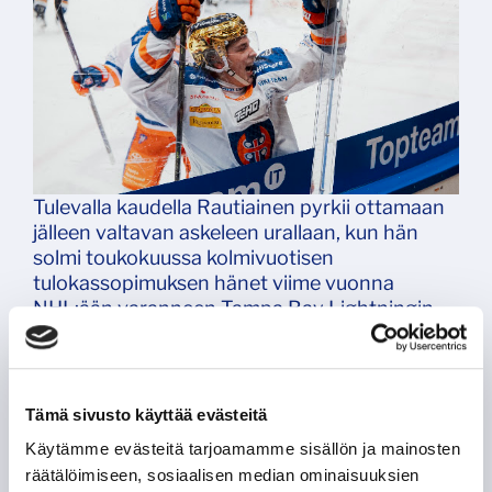
Tulevalla kaudella Rautiainen pyrkii ottamaan
jälleen valtavan askeleen urallaan, kun hän
solmi toukokuussa kolmivuotisen
tulokassopimuksen hänet viime vuonna
NHL:ään varanneen Tampa Bay Lightningin
kanssa. Nimi vedettiin paperiin vanhempien
luona. Hänellä on jo etukäteen varsin hyvä
käsitys Lightningista ja Tampan kaupungista.
Tämä sivusto käyttää evästeitä
–Kerran olen käynyt siellä. Onhan se hieno
kaupunki, ja organisaatio on ihan huippu. He
Käytämme evästeitä tarjoamamme sisällön ja mainosten
ovat tosi kovia vuodesta toiseen. Siinä
räätälöimiseen, sosiaalisen median ominaisuuksien