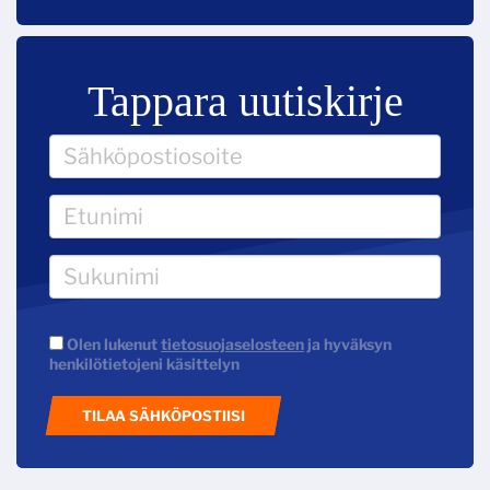
Tappara uutiskirje
Olen lukenut
tietosuojaselosteen
ja hyväksyn
henkilötietojeni käsittelyn
TILAA SÄHKÖPOSTIISI