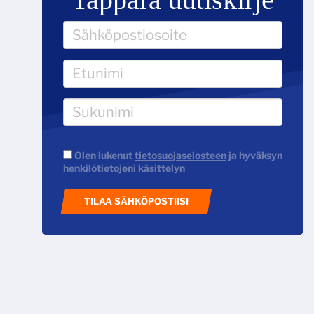
Olen lukenut
tietosuojaselosteen
ja hyväksyn
henkilötietojeni käsittelyn
TILAA SÄHKÖPOSTIISI