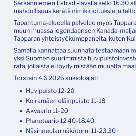
Särkänniemen Estradi-lavalla kello 16.30 al
mahdollisuus kerätä nimikirjoituksia ja talt
Tapahtuma-alueella palvelee myös Tappara 
muun muassa legendaarisen Kanada-maljan
Tapparan yhteistyökumppaneita, kuten Kultaj
Samalla kannattaa suunnata testaamaan m
yksi Suomen suurimmista huvipuistoinvesto
rata, jollaista ei löydy mistään muualta maa
Torstain 4.6.2026 aukioloajat:
Huvipuisto 12-20
Koiramäen eläinpuisto 11-18
Akvaario 11-20
Planetaario 12.40-18.40
Näsinneulan näkötorni 11-23.30