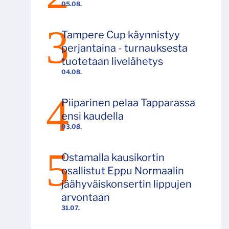
05.08.
Tampere Cup käynnistyy
perjantaina - turnauksesta
tuotetaan livelähetys
04.08.
Piiparinen pelaa Tapparassa
ensi kaudella
03.08.
Ostamalla kausikortin
osallistut Eppu Normaalin
jäähyväiskonsertin lippujen
arvontaan
31.07.