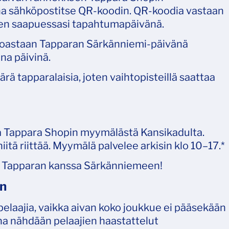
ina sähköpostitse QR-koodin. QR-koodia vastaan
en saapuessasi tapahtumapäivänä.
noastaan Tapparan Särkänniemi-päivänä
ina päivinä.
 tapparalaisia, joten vaihtopisteillä saattaa
la Tappara Shopin myymälästä Kansikadulta.
itä riittää. Myymälä palvelee arkisin klo 10–17.*
ä Tapparan kanssa Särkänniemeen!
än
elaajia, vaikka aivan koko joukkue ei pääsekään
a nähdään pelaajien haastattelut