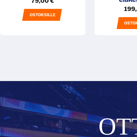
79,00
€
199
OSTOKSILLE
OSTO
OT