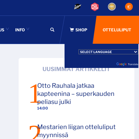
US
INFO
OTTELULIPUT
Powered by
Translate
UUSIMMAT ARTIKKELIT
Otto Rauhala jatkaa
kapteenina – superkauden
peliasu julki
14:00
Mestarien liigan otteluliput
myynnissä