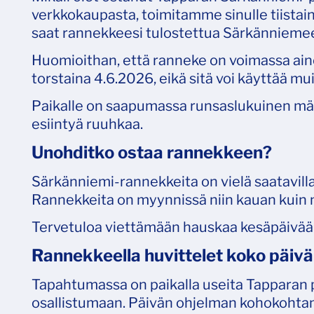
verkkokaupasta, toimitamme sinulle tiista
saat rannekkeesi tulostettua Särkännieme
Huomioithan, että ranneke on voimassa ai
torstaina 4.6.2026, eikä sitä voi käyttää mu
Paikalle on saapumassa runsaslukuinen määrä
esiintyä ruuhkaa.
Unohditko ostaa rannekkeen?
Särkänniemi-rannekkeita on vielä saatavil
Rannekkeita on myynnissä niin kauan kuin ni
Tervetuloa viettämään hauskaa kesäpäivä
Rannekkeella huvittelet koko päiv
Tapahtumassa on paikalla useita Tapparan p
osallistumaan. Päivän ohjelman kohokohtan