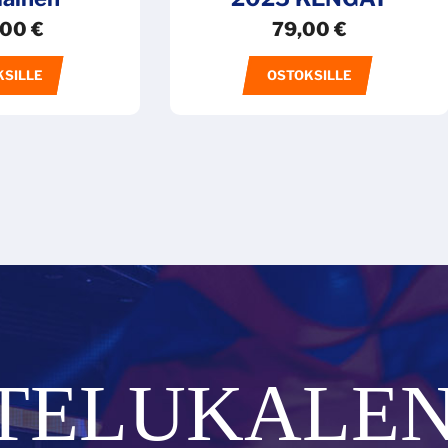
,00
€
79,00
€
KSILLE
OSTOKSILLE
TELUKALEN