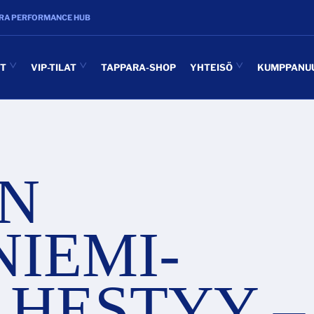
RA PERFORMANCE HUB
UT
VIP-TILAT
TAPPARA-SHOP
YHTEISÖ
KUMPPANU
N
IEMI-
ÄHESTYY –