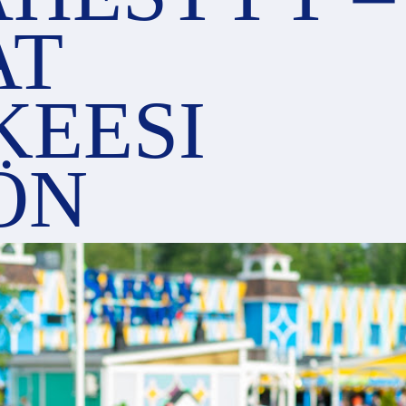
AT
EESI
ÖN