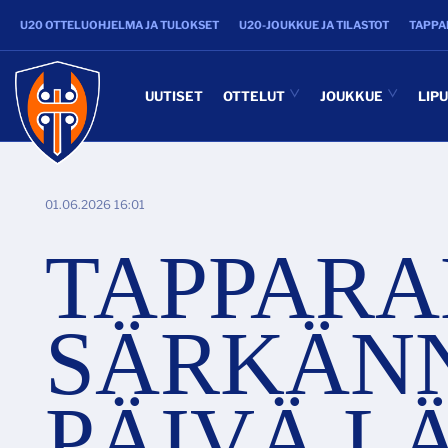
U20 OTTELUOHJELMA JA TULOKSET
U20-JOUKKUE JA TILASTOT
TAPPA
UUTISET
OTTELUT
JOUKKUE
LIP
01.06.2026 16:01
TAPPARA
SÄRKÄNN
PÄIVÄ L