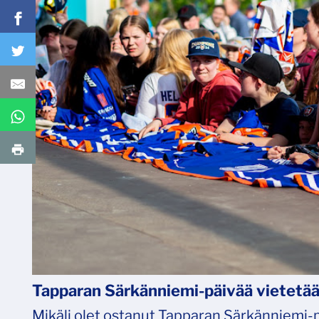
Tapparan Särkänniemi-päivää vietetää
Mikäli olet ostanut Tapparan Särkänniemi