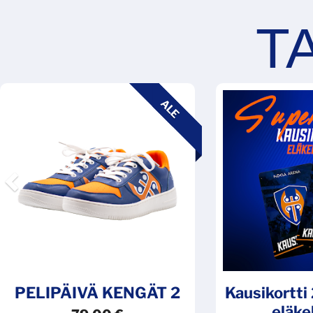
Previous
ALE
PELIPÄIVÄ KENGÄT 2
Kausikortt
eläke