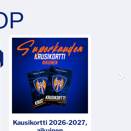
N
Kausikortti 2026-2027,
aikuinen