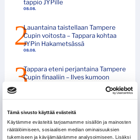
tappio JYPille
08.08.
Lauantaina taistellaan Tampere
Cupin voitosta – Tappara kohtaa
JYPin Hakametsässä
08.08.
Tappara eteni perjantaina Tampere
Cupin finaaliin – Ilves kumoon
Hakametsässä numeroin 3–2!
07.08.
Tampere Cupin kattava infopaketti
Tämä sivusto käyttää evästeitä
06.08.
Käytämme evästeitä tarjoamamme sisällön ja mainosten
räätälöimiseen, sosiaalisen median ominaisuuksien
Tapparan harjoituskausi
tukemiseen ja kävijämäärämme analysoimiseen. Lisäksi