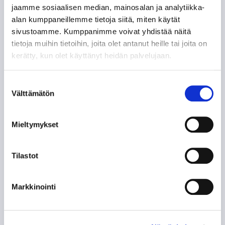
käynnistyy perjantaina perinteisin
jaamme sosiaalisen median, mainosalan ja analytiikka-
menoin – Ilves vastassa Tampere
alan kumppaneillemme tietoja siitä, miten käytät
Cupin iltaottelussa
sivustoamme. Kumppanimme voivat yhdistää näitä
tietoja muihin tietoihin, joita olet antanut heille tai joita on
06.08.
kerätty, kun olet käyttänyt heidän palvelujaan.
Suostumuksen
Välttämätön
valinta
SEURAAVAT KOTIOTTELUT
TORSTAI 27.8. 18:30
Mieltymykset
VS.
Tilastot
Markkinointi
VIP