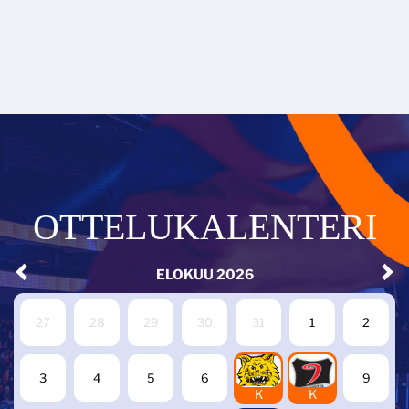
OTTELUKALENTERI
ELOKUU
2026
27
28
29
30
31
1
2
7
8
3
4
5
6
9
K
K