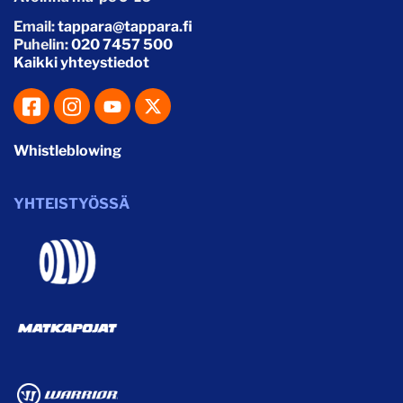
Email:
tappara@tappara.fi
Puhelin:
020 7457 500
Kaikki yhteystiedot
Whistleblowing
YHTEISTYÖSSÄ