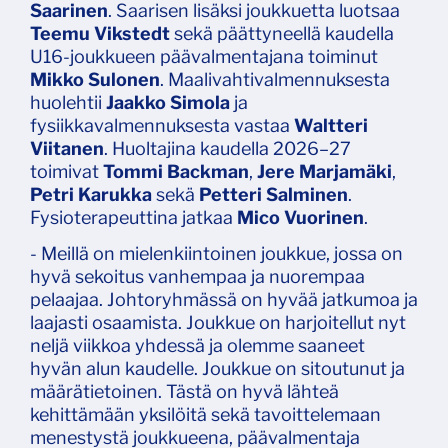
Saarinen
. Saarisen lisäksi joukkuetta luotsaa
Teemu Vikstedt
sekä päättyneellä kaudella
U16-joukkueen päävalmentajana toiminut
Mikko Sulonen
. Maalivahtivalmennuksesta
huolehtii
Jaakko Simola
ja
fysiikkavalmennuksesta vastaa
Waltteri
Viitanen
. Huoltajina kaudella 2026–27
toimivat
Tommi Backman
,
Jere Marjamäki
,
Petri Karukka
sekä
Petteri Salminen
.
Fysioterapeuttina jatkaa
Mico Vuorinen
.
- Meillä on mielenkiintoinen joukkue, jossa on
hyvä sekoitus vanhempaa ja nuorempaa
pelaajaa. Johtoryhmässä on hyvää jatkumoa ja
laajasti osaamista. Joukkue on harjoitellut nyt
neljä viikkoa yhdessä ja olemme saaneet
hyvän alun kaudelle. Joukkue on sitoutunut ja
määrätietoinen. Tästä on hyvä lähteä
kehittämään yksilöitä sekä tavoittelemaan
menestystä joukkueena, päävalmentaja