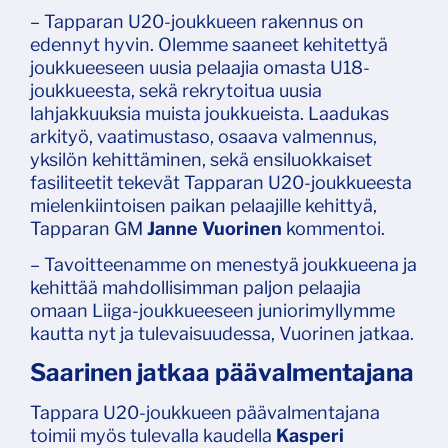
– Tapparan U20-joukkueen rakennus on
edennyt hyvin. Olemme saaneet kehitettyä
joukkueeseen uusia pelaajia omasta U18-
joukkueesta, sekä rekrytoitua uusia
lahjakkuuksia muista joukkueista. Laadukas
arkityö, vaatimustaso, osaava valmennus,
yksilön kehittäminen, sekä ensiluokkaiset
fasiliteetit tekevät Tapparan U20-joukkueesta
mielenkiintoisen paikan pelaajille kehittyä,
Tapparan GM
Janne Vuorinen
kommentoi.
– Tavoitteenamme on menestyä joukkueena ja
kehittää mahdollisimman paljon pelaajia
omaan Liiga-joukkueeseen juniorimyllymme
kautta nyt ja tulevaisuudessa, Vuorinen jatkaa.
Saarinen jatkaa päävalmentajana
Tappara U20-joukkueen päävalmentajana
toimii myös tulevalla kaudella
Kasperi