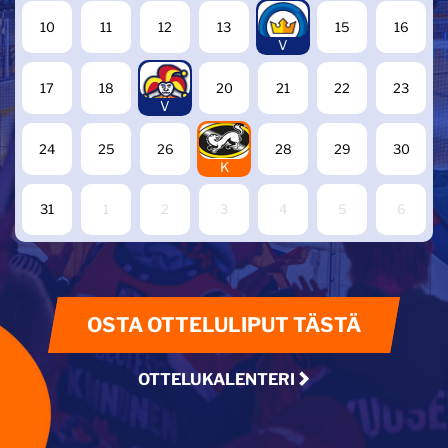
14
10
11
12
13
15
16
V
19
17
18
20
21
22
23
V
27
24
25
26
28
29
30
K
31
1
2
3
4
5
6
OSTA OTTELULIPUT TÄSTÄ
OTTELUKALENTERI