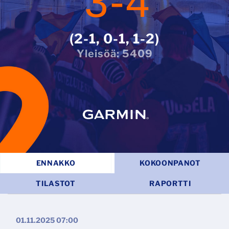
3
-
4
2-1, 0-1, 1-2
5409
ENNAKKO
KOKOONPANOT
TILASTOT
RAPORTTI
01.11.2025 07:00