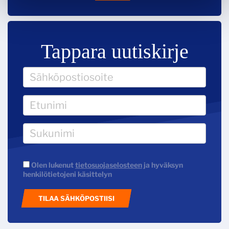
Tappara uutiskirje
Olen lukenut
tietosuojaselosteen
ja hyväksyn
henkilötietojeni käsittelyn
TILAA SÄHKÖPOSTIISI