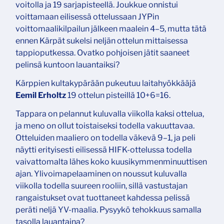
voitolla ja 19 sarjapisteellä. Joukkue onnistui
voittamaan eilisessä ottelussaan JYPin
voittomaalikilpailun jälkeen maalein 4–5, mutta tätä
ennen Kärpät sukelsi neljän ottelun mittaisessa
tappioputkessa. Ovatko pohjoisen jätit saaneet
pelinsä kuntoon lauantaiksi?
Kärppien kultakypärään pukeutuu laitahyökkääjä
Eemil Erholtz
19 ottelun pisteillä 10+6=16.
Tappara on pelannut kuluvalla viikolla kaksi ottelua,
ja meno on ollut toistaiseksi todella vakuuttavaa.
Otteluiden maaliero on todella väkevä 9–1, ja peli
näytti erityisesti eilisessä HIFK-ottelussa todella
vaivattomalta lähes koko kuusikymmenminuuttisen
ajan. Ylivoimapelaaminen on noussut kuluvalla
viikolla todella suureen rooliin, sillä vastustajan
rangaistukset ovat tuottaneet kahdessa pelissä
peräti neljä YV-maalia. Pysyykö tehokkuus samalla
tasolla lauantaina?