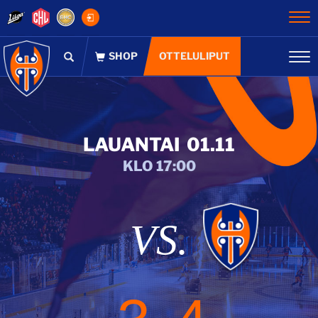
Na
OTTELULIPUT
Na
LAUANTAI
01.11
KLO 17:00
VS.