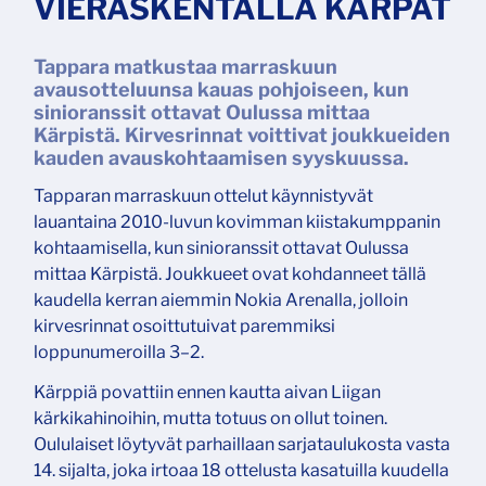
VIERASKENTÄLLÄ KÄRPÄT
Tappara matkustaa marraskuun
avausotteluunsa kauas pohjoiseen, kun
sinioranssit ottavat Oulussa mittaa
Kärpistä. Kirvesrinnat voittivat joukkueiden
kauden avauskohtaamisen syyskuussa.
Tapparan marraskuun ottelut käynnistyvät
lauantaina 2010-luvun kovimman kiistakumppanin
kohtaamisella, kun sinioranssit ottavat Oulussa
mittaa Kärpistä. Joukkueet ovat kohdanneet tällä
kaudella kerran aiemmin Nokia Arenalla, jolloin
kirvesrinnat osoittutuivat paremmiksi
loppunumeroilla 3–2.
Kärppiä povattiin ennen kautta aivan Liigan
kärkikahinoihin, mutta totuus on ollut toinen.
Oululaiset löytyvät parhaillaan sarjataulukosta vasta
14. sijalta, joka irtoaa 18 ottelusta kasatuilla kuudella