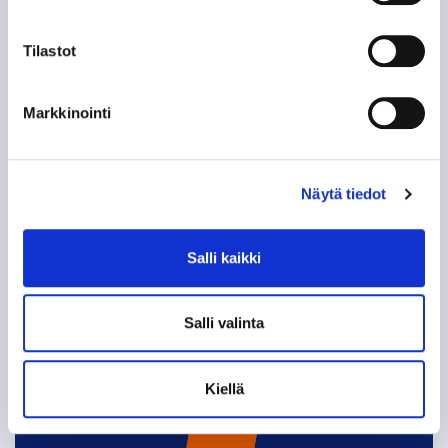
käynnistyy perjantaina perinteisin
menoin – Ilves vastassa Tampere
Tilastot
Cupin iltaottelussa
06.08.
Markkinointi
Näytä tiedot
SEURAAVAT KOTIOTTELUT
TORSTAI 27.8. 18:30
Salli kaikki
VS.
Salli valinta
Kiellä
VIP