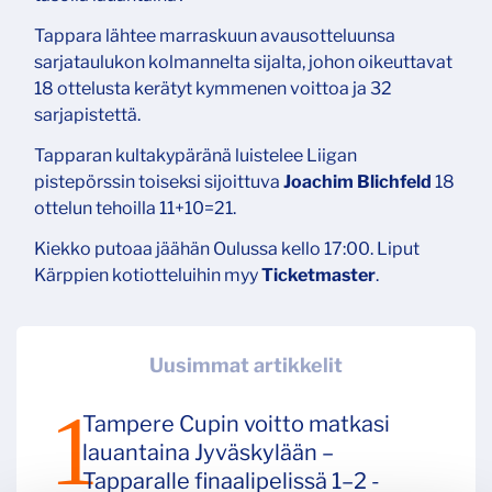
Tappara lähtee marraskuun avausotteluunsa
sarjataulukon kolmannelta sijalta, johon oikeuttavat
18 ottelusta kerätyt kymmenen voittoa ja 32
sarjapistettä.
Tapparan kultakypäränä luistelee Liigan
pistepörssin toiseksi sijoittuva
Joachim Blichfeld
18
ottelun tehoilla 11+10=21.
Kiekko putoaa jäähän Oulussa kello 17:00. Liput
Kärppien kotiotteluihin myy
Ticketmaster
.
Uusimmat artikkelit
Tampere Cupin voitto matkasi
lauantaina Jyväskylään –
Tapparalle finaalipelissä 1–2 -