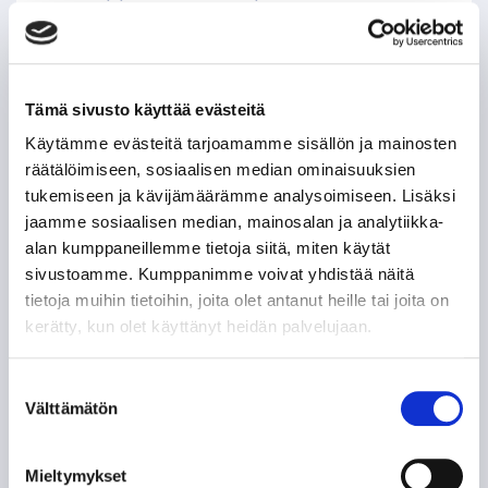
tappio JYPille
08.08.
Lauantaina taistellaan Tampere
Tämä sivusto käyttää evästeitä
Cupin voitosta – Tappara kohtaa
Käytämme evästeitä tarjoamamme sisällön ja mainosten
JYPin Hakametsässä
räätälöimiseen, sosiaalisen median ominaisuuksien
08.08.
tukemiseen ja kävijämäärämme analysoimiseen. Lisäksi
jaamme sosiaalisen median, mainosalan ja analytiikka-
Tappara eteni perjantaina Tampere
alan kumppaneillemme tietoja siitä, miten käytät
sivustoamme. Kumppanimme voivat yhdistää näitä
Cupin finaaliin – Ilves kumoon
tietoja muihin tietoihin, joita olet antanut heille tai joita on
Hakametsässä numeroin 3–2!
kerätty, kun olet käyttänyt heidän palvelujaan.
07.08.
Suostumuksen
Tampere Cupin kattava infopaketti
Välttämätön
valinta
06.08.
Mieltymykset
Tapparan harjoituskausi