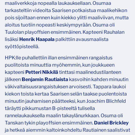
maaliverkkoja nopealla laukauksellaan. Osumaa
tarkasteltiin videolta Saarisen potkaistua maalikehikon
pois sijoiltaan ennen kuin kiekko ylitti maaliviivan, mutta
aloitus tuotiin nopeasti keskiympyrään. Osuma oli
Tuulolan playoffsien ensimmäinen. Kapteeni Rauhalan
lisäksi
Henrik Haapala
palkittiin avausmaalista
syöttöpisteellä.
HPK:lle puhallettiin illan ensimmäinen rangaistus
puolitoista minuuttia myöhemmin, kun joukkueen
kapteeni
Petteri Nikkilä
tinttasi maalinedustilanteen
jälkeen
Benjamin Rautiaista
kasvoihin kahden minuutin
väkivaltaisuusrangaistuksen arvoisesti. Tappara laukoi
kiekon toista kertaa Saarisen selän taakse puolentoista
minuutin jauhamisen päätteeksi, kun Joachim Blichfeld
täräytti pikkumustan B-pisteeltä tulisella
rannelaukauksella maalin takaylänurkkaan. Osuma oli
Tanskan tykin playoffsien ensimmäinen.
Daniel Brickley
ja hetkeä aiemmin kaltoinkohdeltu Rautiainen saalistivat