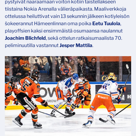
pystyivät naaraamaan voiton kotiin taistellakseen
tiistaina Nokia Arenalla välieräpaikasta. Maaliverkkoja
ottelussa heiluttivat vain 13 sekunnin jälkeen kotiyleisön
šokeerannut Hämeenlinnan oma poika
Eetu Tuulola
,
playoffsien kaksi ensimmäistä osumaansa naulannut
Joachim Blichfeld
, sekä ottelun ratkaisumaalista 70.
peliminuutilla vastannut
Jesper Mattila
​​​​​​​.