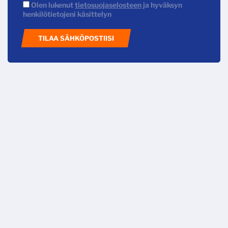
Olen lukenut
tietosuojaselosteen
ja hyväksyn
henkilötietojeni käsittelyn
TILAA SÄHKÖPOSTIISI