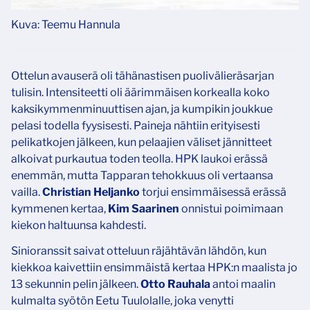
Kuva: Teemu Hannula
Ottelun avauserä oli tähänastisen puolivälieräsarjan
tulisin. Intensiteetti oli äärimmäisen korkealla koko
kaksikymmenminuuttisen ajan, ja kumpikin joukkue
pelasi todella fyysisesti. Paineja nähtiin erityisesti
pelikatkojen jälkeen, kun pelaajien väliset jännitteet
alkoivat purkautua toden teolla. HPK laukoi erässä
enemmän, mutta Tapparan tehokkuus oli vertaansa
vailla.
Christian Heljanko
torjui ensimmäisessä erässä
kymmenen kertaa,
Kim Saarinen
onnistui poimimaan
kiekon haltuunsa kahdesti.
Sinioranssit saivat otteluun räjähtävän lähdön, kun
kiekkoa kaivettiin ensimmäistä kertaa HPK:n maalista jo
13 sekunnin pelin jälkeen.
Otto Rauhala
antoi maalin
kulmalta syötön Eetu Tuulolalle, joka venytti