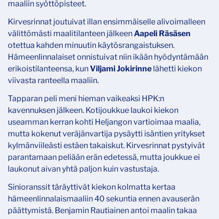
maaliin syöttöpisteet.
Kirvesrinnat joutuivat illan ensimmäiselle alivoimalleen
välittömästi maalitilanteen jälkeen
Aapeli Räsäsen
otettua kahden minuutin käytösrangaistuksen.
Hämeenlinnalaiset onnistuivat niin ikään hyödyntämään
erikoistilanteensa, kun
Viljami Jokirinne
lähetti kiekon
viivasta ranteella maaliin.
Tapparan peli meni hieman vaikeaksi HPK:n
kavennuksen jälkeen. Kotijoukkue laukoi kiekon
useamman kerran kohti Heljangon vartioimaa maalia,
mutta kokenut veräjänvartija pysäytti isäntien yritykset
kylmänviileästi estäen takaiskut. Kirvesrinnat pystyivät
parantamaan peliään erän edetessä, mutta joukkue ei
laukonut aivan yhtä paljon kuin vastustaja.
Sinioranssit täräyttivät kiekon kolmatta kertaa
hämeenlinnalaismaaliin 40 sekuntia ennen avauserän
päättymistä. Benjamin Rautiainen antoi maalin takaa