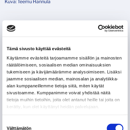
Kuva: Teemu Hannula
Tappara aloitti kolmannen erän väkevästi. Kirvesrinnat
hallitsivat peliä HPK:n puolustusalueella, josta
kotijoukkueen oli todella vaikea nousta ylös hakemaan
kaipaamiaan maaleja. Lopulta hämeenlinnalaiset saivat
Tämä sivusto käyttää evästeitä
päälle todellisen hurmoshengen, joka ei voinut olla
näkymättä tulostaululla. Christian Heljanko venyi kiekon
Käytämme evästeitä tarjoamamme sisällön ja mainosten
eteen päätöserässä yhdeksän kertaa, Kim Saarisen
räätälöimiseen, sosiaalisen median ominaisuuksien
torjuntavirettä testattiin kahdesti.
tukemiseen ja kävijämäärämme analysoimiseen. Lisäksi
jaamme sosiaalisen median, mainosalan ja analytiikka-
Sinioranssit olivat lähellä päästä ylivoimalle ajassa
alan kumppaneillemme tietoja siitä, miten käytät
48:52, kun
Elmeri Erosen
maila kolisi
Julius Mattilan
sivustoamme. Kumppanimme voivat yhdistää näitä
kasvoihin. Jäähyt kuitenkin tasoittuivat samassa
tietoja muihin tietoihin, joita olet antanut heille tai joita on
tilanteessa Joachim Blichfeldin otettua kaksiminuuttisen
kerätty, kun olet käyttänyt heidän palvelujaan.
Kim Saariseen kohdistuneesta estämisestä. Peli sai
jatkua viidellä viittä vastaan, vaikka rangaistuksia ei
Suostumuksen
samasta tilanteesta tuomittukaan.
Välttämätön
valinta