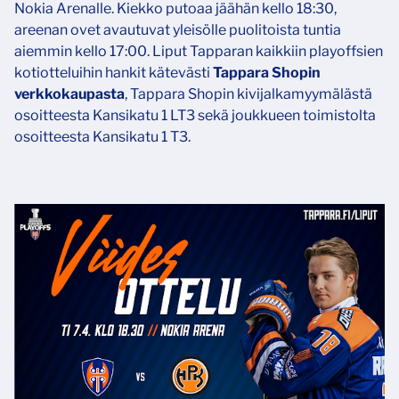
Nokia Arenalle. Kiekko putoaa jäähän kello 18:30,
areenan ovet avautuvat yleisölle puolitoista tuntia
aiemmin kello 17:00. Liput Tapparan kaikkiin playoffsien
kotiotteluihin hankit kätevästi
Tappara Shopin
verkkokaupasta
, Tappara Shopin kivijalkamyymälästä
osoitteesta Kansikatu 1 LT3 sekä joukkueen toimistolta
osoitteesta Kansikatu 1 T3.