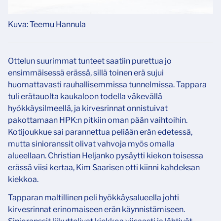
Kuva: Teemu Hannula
Ottelun suurimmat tunteet saatiin purettua jo
ensimmäisessä erässä, sillä toinen erä sujui
huomattavasti rauhallisemmissa tunnelmissa. Tappara
tuli erätauolta kaukaloon todella väkevällä
hyökkäysilmeellä, ja kirvesrinnat onnistuivat
pakottamaan HPK:n pitkiin oman pään vaihtoihin.
Kotijoukkue sai parannettua peliään erän edetessä,
mutta sinioranssit olivat vahvoja myös omalla
alueellaan. Christian Heljanko pysäytti kiekon toisessa
erässä viisi kertaa, Kim Saarisen otti kiinni kahdeksan
kiekkoa.
Tapparan maltillinen peli hyökkäysalueella johti
kirvesrinnat erinomaiseen erän käynnistämiseen.