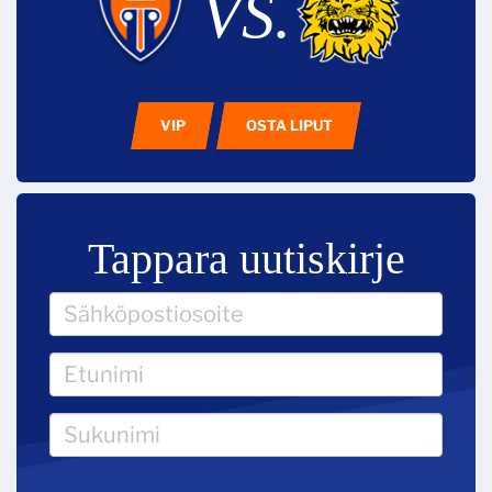
VS.
VIP
OSTA LIPUT
Tappara uutiskirje