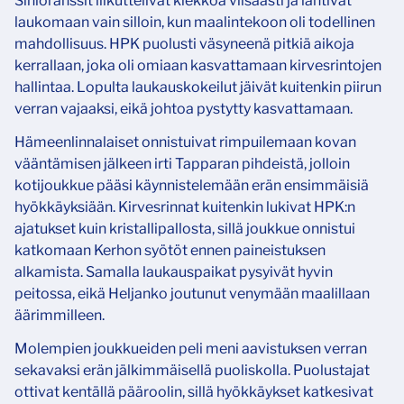
Sinioranssit liikuttelivat kiekkoa viisaasti ja lähtivät
laukomaan vain silloin, kun maalintekoon oli todellinen
mahdollisuus. HPK puolusti väsyneenä pitkiä aikoja
kerrallaan, joka oli omiaan kasvattamaan kirvesrintojen
hallintaa. Lopulta laukauskokeilut jäivät kuitenkin piirun
verran vajaaksi, eikä johtoa pystytty kasvattamaan.
Hämeenlinnalaiset onnistuivat rimpuilemaan kovan
vääntämisen jälkeen irti Tapparan pihdeistä, jolloin
kotijoukkue pääsi käynnistelemään erän ensimmäisiä
hyökkäyksiään. Kirvesrinnat kuitenkin lukivat HPK:n
ajatukset kuin kristallipallosta, sillä joukkue onnistui
katkomaan Kerhon syötöt ennen paineistuksen
alkamista. Samalla laukauspaikat pysyivät hyvin
peitossa, eikä Heljanko joutunut venymään maalillaan
äärimmilleen.
Molempien joukkueiden peli meni aavistuksen verran
sekavaksi erän jälkimmäisellä puoliskolla. Puolustajat
ottivat kentällä pääroolin, sillä hyökkäykset katkesivat