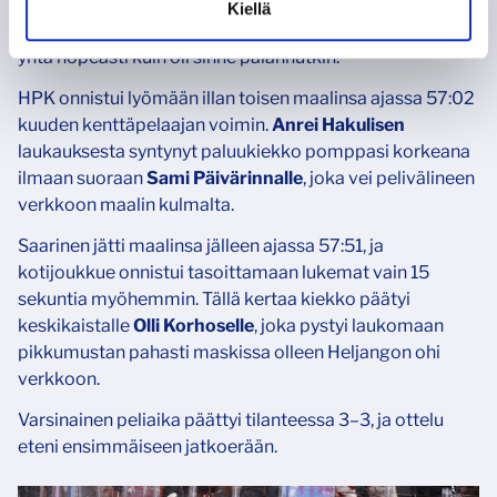
kertaa ulos maaliltaan. 19-vuotias veräjänvartija palasi
Kiellä
myöhemmin maalilleen, mutta jätti toimipaikkansa lähes
yhtä nopeasti kuin oli sinne palannutkin.
HPK onnistui lyömään illan toisen maalinsa ajassa 57:02
kuuden kenttäpelaajan voimin.
Anrei Hakulisen
laukauksesta syntynyt paluukiekko pomppasi korkeana
ilmaan suoraan
Sami Päivärinnalle
, joka vei pelivälineen
verkkoon maalin kulmalta.
Saarinen jätti maalinsa jälleen ajassa 57:51, ja
kotijoukkue onnistui tasoittamaan lukemat vain 15
sekuntia myöhemmin. Tällä kertaa kiekko päätyi
keskikaistalle
Olli Korhoselle
, joka pystyi laukomaan
pikkumustan pahasti maskissa olleen Heljangon ohi
verkkoon.
Varsinainen peliaika päättyi tilanteessa 3–3, ja ottelu
eteni ensimmäiseen jatkoerään.