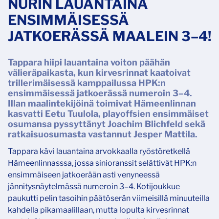
NURIN LAUANTAINA
ENSIMMÄISESSÄ
JATKOERÄSSÄ MAALEIN 3–4!
Tappara hiipi lauantaina voiton päähän
välieräpaikasta, kun kirvesrinnat kaatoivat
trillerimäisessä kamppailussa HPK:n
ensimmäisessä jatkoerässä numeroin 3–4.
Illan maalintekijöinä toimivat Hämeenlinnan
kasvatti Eetu Tuulola, playoffsien ensimmäiset
osumansa pyssyttänyt Joachim Blichfeld sekä
ratkaisuosumasta vastannut Jesper Mattila.
Tappara kävi lauantaina arvokkaalla ryöstöretkellä
Hämeenlinnasssa, jossa sinioranssit selättivät HPK:n
ensimmäiseen jatkoerään asti venyneessä
jännitysnäytelmässä numeroin 3–4. Kotijoukkue
paukutti pelin tasoihin päätöserän viimeisillä minuuteilla
kahdella pikamaalillaan, mutta lopulta kirvesrinnat