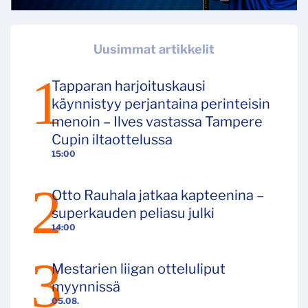
Uusimmat artikkelit
Tapparan harjoituskausi
käynnistyy perjantaina perinteisin
menoin – Ilves vastassa Tampere
Cupin iltaottelussa
15:00
Otto Rauhala jatkaa kapteenina –
superkauden peliasu julki
14:00
Mestarien liigan otteluliput
myynnissä
05.08.