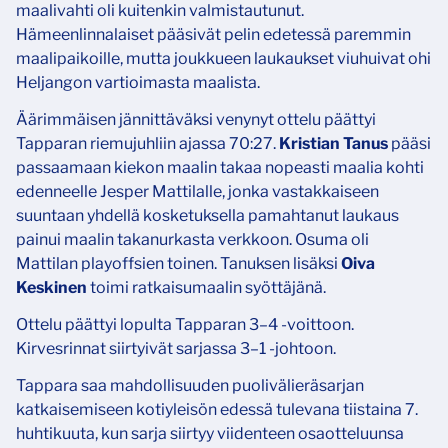
maalivahti oli kuitenkin valmistautunut.
Hämeenlinnalaiset pääsivät pelin edetessä paremmin
maalipaikoille, mutta joukkueen laukaukset viuhuivat ohi
Heljangon vartioimasta maalista.
Äärimmäisen jännittäväksi venynyt ottelu päättyi
Tapparan riemujuhliin ajassa 70:27.
Kristian Tanus
pääsi
passaamaan kiekon maalin takaa nopeasti maalia kohti
edenneelle Jesper Mattilalle, jonka vastakkaiseen
suuntaan yhdellä kosketuksella pamahtanut laukaus
painui maalin takanurkasta verkkoon. Osuma oli
Mattilan playoffsien toinen. Tanuksen lisäksi
Oiva
Keskinen
toimi ratkaisumaalin syöttäjänä.
Ottelu päättyi lopulta Tapparan 3–4 -voittoon.
Kirvesrinnat siirtyivät sarjassa 3–1 -johtoon.
Tappara saa mahdollisuuden puolivälieräsarjan
katkaisemiseen kotiyleisön edessä tulevana tiistaina 7.
huhtikuuta, kun sarja siirtyy viidenteen osaotteluunsa